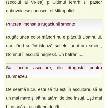
(secolul al VI-lea) p Ultimul ierarh si pastor
duhovnicesc cunoscut al Mitropoliei .....
Puterea imensa a rugaciunii smerite
Rugăciunea celor mândri nu e plăcută Domnului,
dar când se întristează sufletul unui om smerit,
Domnul îl ascultă negreşit. Un bătrân .....
Sa facem ascultare, din dragoste pentru
Dumnezeu
De seamă lucru este să trăieşti în ascultare, să ai
un mai mare şi să nu atârni de tine însuţi. Eşti mai
bine apărat ascultând decât .....