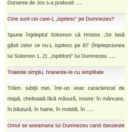
Dunarea de Jos s-a prabusit .....
Cine sunt cei care-L „ispitesc” pe Dumnezeu?
Spune înţeleptul Solomon că Hristos „Se lasă
găsit celor ce nu-L ispitesc pe El” (Înţelepciunea
lui Solomon 1, 2). „Ispititorii” lui Dumnezeu .....
Traieste simplu, hraneste-te cu simplitate
Trăim, iubiţii mei, într-un veac caracterizat de
risipă, cheltuială fără măsură, irosire; în mâncare,
în băutură, în haine, în mobilă, în .....
Omul se aseamana lui Dumnezeu cand daruieste