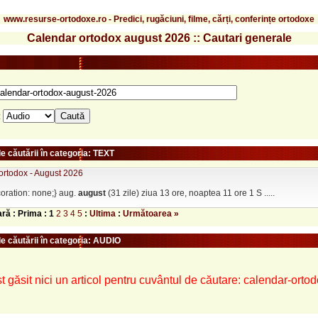
www.resurse-ortodoxe.ro - Predici, rugăciuni, filme, cărți, conferințe ortodoxe
Calendar ortodox august 2026 :: Cautari generale
:
e căutării în categoria: TEXT
ortodox - August 2026
coration: none;} aug.
august
(31 zile) ziua 13 ore, noaptea 11 ore 1 S .....
ară : Prima :
1
2
3
4
5
:
Ultima
:
Următoarea »
le căutării în categoria: AUDIO
t găsit nici un articol pentru cuvântul de căutare: calendar-ort