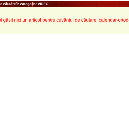
e căutării în categoria: VIDEO
t găsit nici un articol pentru cuvântul de căutare: calendar-ort