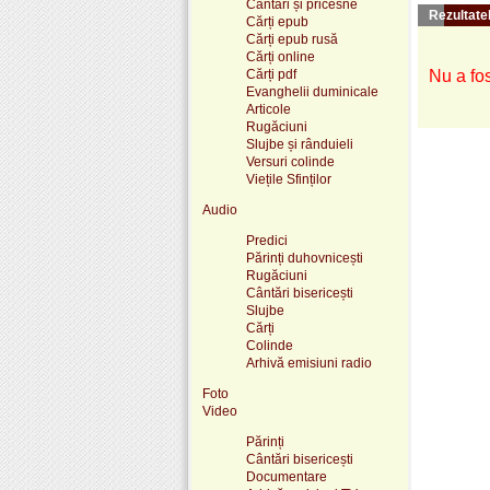
Cântări și pricesne
Rezultatel
Cărți epub
Cărți epub rusă
Cărți online
Cărți pdf
Nu a fos
Evanghelii duminicale
Articole
Rugăciuni
Slujbe și rânduieli
Versuri colinde
Viețile Sfinților
Audio
Predici
Părinți duhovnicești
Rugăciuni
Cântări bisericești
Slujbe
Cărți
Colinde
Arhivă emisiuni radio
Foto
Video
Părinți
Cântări bisericești
Documentare