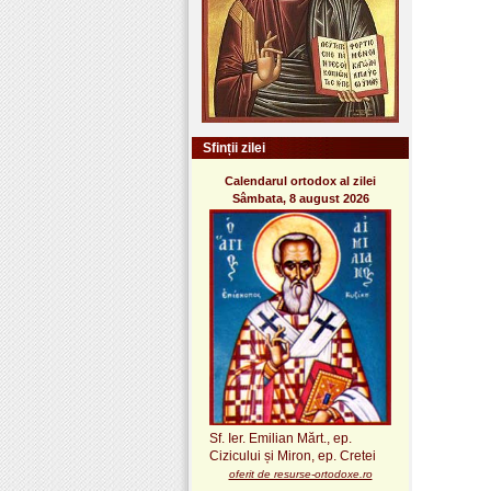
Sfinții zilei
Calendarul ortodox al zilei
Sâmbata, 8 august 2026
Sf. Ier. Emilian Mărt., ep.
Cizicului și Miron, ep. Cretei
oferit de resurse-ortodoxe.ro