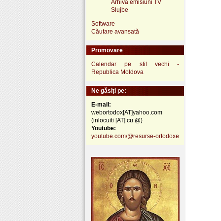
Arhivă emisiuni TV
Slujbe
Software
Căutare avansată
Promovare
Calendar pe stil vechi -
Republica Moldova
Ne găsiți pe:
E-mail:
webortodox[AT]yahoo.com
(inlocuiti [AT] cu @)
Youtube:
youtube.com/@resurse-ortodoxe