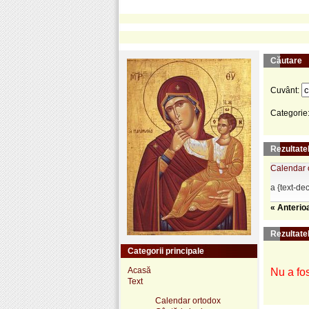
Căutare
Cuvânt:
Categorie
Rezultatel
Calendar 
a {text-de
« Anterio
Rezultate
Categorii principale
Acasă
Nu a fos
Text
Calendar ortodox