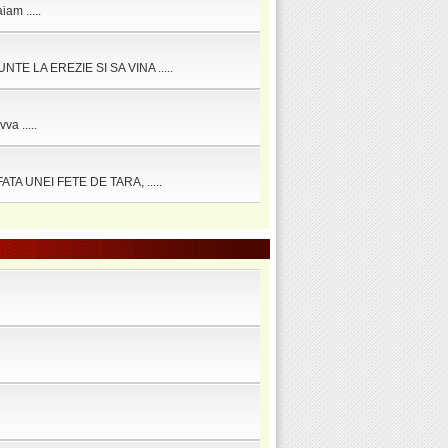
am .....
E LA EREZIE SI SA VINA .....
a .....
A UNEI FETE DE TARA, .....