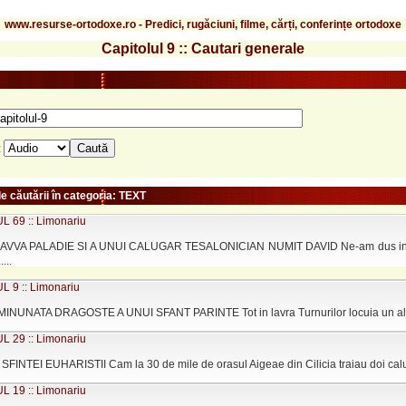
www.resurse-ortodoxe.ro - Predici, rugăciuni, filme, cărți, conferințe ortodoxe
Capitolul 9 :: Cautari generale
:
e căutării în categoria: TEXT
 69 :: Limonariu
 AVVA PALADIE SI A UNUI CALUGAR TESALONICIAN NUMIT DAVID Ne-am dus in Alex
...
 9 :: Limonariu
NUNATA DRAGOSTE A UNUI SFANT PARINTE Tot in lavra Turnurilor locuia un alt c
 29 :: Limonariu
INTEI EUHARISTII Cam la 30 de mile de orasul Aigeae din Cilicia traiau doi caluga
 19 :: Limonariu