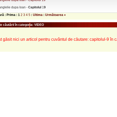
nglelie dupa Ioan - Capitolul 19
anglelie dupa Ioan -
Capitolul
1
9
ară : Prima :
1
2
3
4
5
:
Ultima
:
Următoarea »
e căutării în categoria: VIDEO
t găsit nici un articol pentru cuvântul de căutare: capitolul-9 în