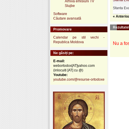
Sfanta Eva
Arhivă emisiuni TV
Slujbe
Sfanta Ev
Software
« Anterio
Căutare avansată
Rezultatel
Promovare
Calendar pe stil vechi -
Republica Moldova
Nu a fos
Ne găsiți pe:
E-mail:
webortodox[AT]yahoo.com
(inlocuiti [AT] cu @)
Youtube:
youtube.com/@resurse-ortodoxe