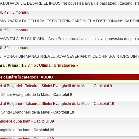
LUI AVVA ILIE DESPRE EL INSUSI Ne povestea avva Ilie pascatorul , zacand: Trai
 49 :: Limonariu
MINUNATA A DUCELUI PALESTINEI PRIN CARE SI EL A FOST CONVINS SA RENUNT
 59 :: Limonariu
AVVA TALALEU CILICIANUL Avva Petru, preotul aceleiasi lavre, povestea despre avv
 39 :: Limonariu
UI MONAH DIN MANASTIREA LUI AVVA SEVERIAN: IN CE CHIP S-A INTORS DIN FAT
ară : Prima :
1
2
3
4
5
:
Ultima
:
Următoarea »
le căutării în categoria: AUDIO
ct al Bulgariei - Talcuirea Sfintei Evanghelii de la Matei - Capitolul 9
a Sfintei Evanghelii de la Matei -
Capitolul
9
ct al Bulgariei - Talcuirea Sfintei Evanghelii de la Matei - Capitolul 19
a Sfintei Evanghelii de la Matei -
Capitolul
1
9
nglelie dupa Ioan - Capitolul 09
anglelie dupa Ioan -
Capitolul
0
9