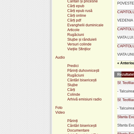
Cântări și pricesne
POVESTEA 
Cărți epub
Cărți epub rusă
CAPITOLUL
Cărți online
Cărți pdf
VEDENIA 
Evanghelii duminicale
CAPITOLUL
Articole
Rugăciuni
VIATA LUI 
Slujbe și rânduieli
Versuri colinde
CAPITOLUL
Viețile Sfinților
VIATA UN
Audio
« Anterio
Predici
Părinți duhovnicești
Rezultate
Rugăciuni
Cântări bisericești
Sf. Teofila
Slujbe
Cărți
- Talcuire
Colinde
Arhivă emisiuni radio
Sf. Teofila
Foto
- Talcuire
Video
Sfanta Eva
Părinți
Sfanta Ev
Cântări bisericești
Documentare