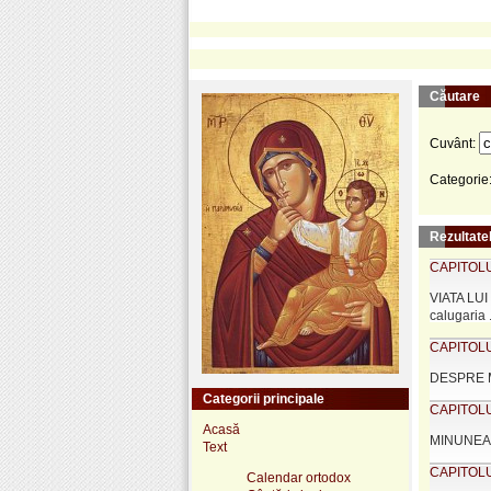
Căutare
Cuvânt:
Categorie
Rezultatel
CAPITOLUL
VIATA LUI
calugaria ..
CAPITOLUL
DESPRE MI
Categorii principale
CAPITOLUL
Acasă
MINUNEA SF
Text
CAPITOLUL
Calendar ortodox