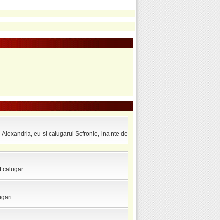
andria, eu si calugarul Sofronie, inainte de
alugar .....
ri .....