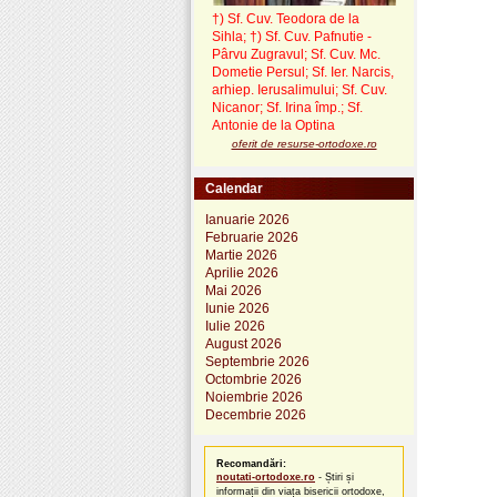
†) Sf. Cuv. Teodora de la
Sihla
;
†) Sf. Cuv. Pafnutie -
Pârvu Zugravul
; Sf. Cuv. Mc.
Dometie Persul; Sf. Ier. Narcis,
arhiep. Ierusalimului; Sf. Cuv.
Nicanor; Sf. Irina împ.; Sf.
Antonie de la Optina
oferit de resurse-ortodoxe.ro
Calendar
Ianuarie 2026
Februarie 2026
Martie 2026
Aprilie 2026
Mai 2026
Iunie 2026
Iulie 2026
August 2026
Septembrie 2026
Octombrie 2026
Noiembrie 2026
Decembrie 2026
Recomandări:
noutati-ortodoxe.ro
- Știri și
informații din viața bisericii ortodoxe,