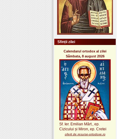
Sfinții zilei
Calendarul ortodox al zilei
Sâmbata, 8 august 2026
Sf. Ier. Emilian Mărt., ep.
Cizicului și Miron, ep. Cretei
oferit de resurse-ortodoxe.ro