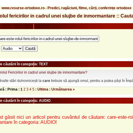
www.resurse-ortodoxe.ro - Predici, rugăciuni, filme, cărți, conferințe ortodoxe
olul fericirilor in cadrul unei slujbe de inmormantare :: Caut
:
e căutării în categoria: TEXT
rolul Fericirilor in cadrul unei slujbe de inmormantare?
 înalte stări duhovnicești la
care
trebuie să ajungă omul, pentru a putea păși în Împără
ară : Prima :
1
2
3
4
5
:
Ultima
:
Următoarea »
le căutării în categoria: AUDIO
t găsit nici un articol pentru cuvântul de căutare: care-este-rolu
ntare în categoria: AUDIO!