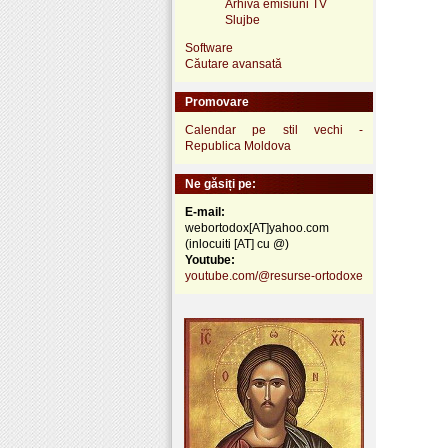
Arhivă emisiuni TV
Slujbe
Software
Căutare avansată
Promovare
Calendar pe stil vechi -
Republica Moldova
Ne găsiți pe:
E-mail:
webortodox[AT]yahoo.com
(inlocuiti [AT] cu @)
Youtube:
youtube.com/@resurse-ortodoxe