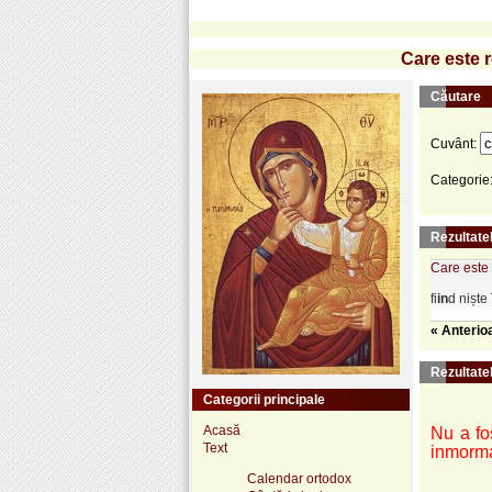
Care este r
Căutare
Cuvânt:
Categorie
Rezultatel
Care este 
fi
in
d niște
« Anterio
Rezultate
Categorii principale
Acasă
Nu a fos
Text
inmorma
Calendar ortodox