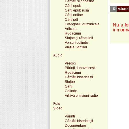
Cântări și pricesne
Cărți epub
Rezultatel
Cărți epub rusă
Cărți online
Cărți pdf
Evanghelii duminicale
Nu a fos
Articole
inmorma
Rugăciuni
Slujbe și rânduieli
Versuri colinde
Viețile Sfinților
Audio
Predici
Părinți duhovnicești
Rugăciuni
Cântări bisericești
Slujbe
Cărți
Colinde
Arhivă emisiuni radio
Foto
Video
Părinți
Cântări bisericești
Documentare