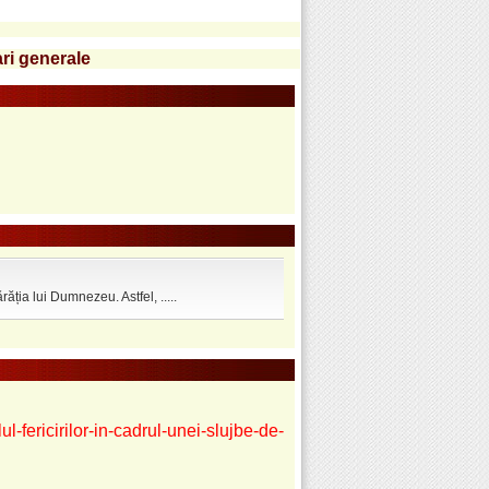
ari generale
ția lui Dumnezeu. Astfel, .....
l-fericirilor-in-cadrul-unei-slujbe-de-