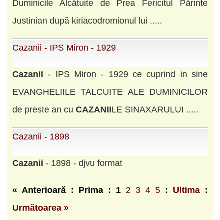
Duminicile Alcătuite de Prea Fericitul Părinte
Justinian după kiriacodromionul lui .....
Cazanii - IPS Miron - 1929
Cazanii
- IPS Miron - 1929 ce cuprind in sine
EVANGHELIILE TALCUITE ALE DUMINICILOR
de preste an cu
CAZANII
LE SINAXARULUI .....
Cazanii - 1898
Cazanii
- 1898 - djvu format
« Anterioară : Prima :
1
2
3
4
5
:
Ultima
:
Următoarea »