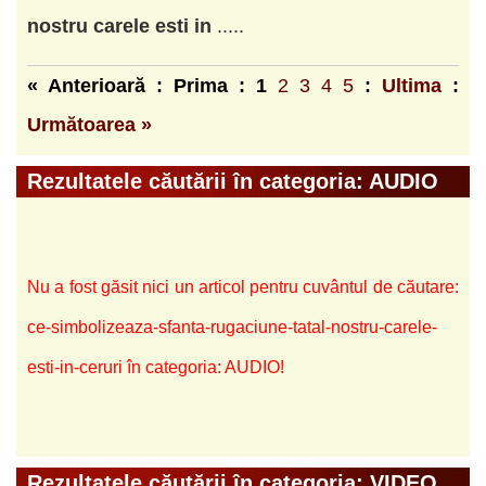
nostru
carele
esti
in
.....
« Anterioară : Prima :
1
2
3
4
5
:
Ultima
:
Următoarea »
Rezultatele căutării în categoria: AUDIO
Nu a fost găsit nici un articol pentru cuvântul de căutare:
ce-simbolizeaza-sfanta-rugaciune-tatal-nostru-carele-
esti-in-ceruri în categoria: AUDIO!
Rezultatele căutării în categoria: VIDEO