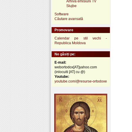
Arhivă emisiuni TV
Slujbe
Software
Căutare avansată
Promovare
Calendar pe stil vechi -
Republica Moldova
Ne găsiți pe:
E-mail:
webortodox[AT]yahoo.com
(inlocuiti [AT] cu @)
Youtube:
youtube.com/@resurse-ortodoxe