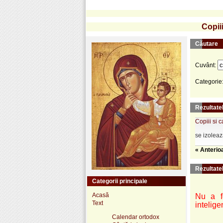
Copiii
Căutare
Cuvânt:
Categorie
Rezultatel
Copiii si c
se izoleaz
« Anterio
Rezultate
Categorii principale
Acasă
Nu a fo
Text
intelige
Calendar ortodox