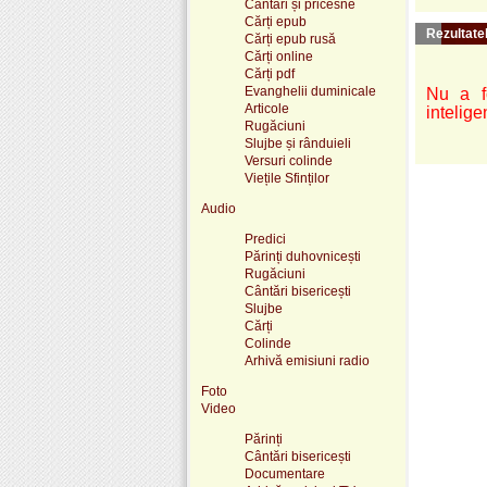
Cântări și pricesne
Cărți epub
Rezultatel
Cărți epub rusă
Cărți online
Cărți pdf
Evanghelii duminicale
Nu a fo
Articole
intelige
Rugăciuni
Slujbe și rânduieli
Versuri colinde
Viețile Sfinților
Audio
Predici
Părinți duhovnicești
Rugăciuni
Cântări bisericești
Slujbe
Cărți
Colinde
Arhivă emisiuni radio
Foto
Video
Părinți
Cântări bisericești
Documentare