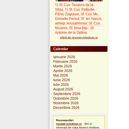
†) Sf. Cuv. Teodora de la
Sihla
;
†) Sf. Cuv. Pafnutie -
Pârvu Zugravul
; Sf. Cuv. Mc.
Dometie Persul; Sf. Ier. Narcis,
arhiep. Ierusalimului; Sf. Cuv.
Nicanor; Sf. Irina împ.; Sf.
Antonie de la Optina
oferit de resurse-ortodoxe.ro
Calendar
Ianuarie 2026
Februarie 2026
Martie 2026
Aprilie 2026
Mai 2026
Iunie 2026
Iulie 2026
August 2026
Septembrie 2026
Octombrie 2026
Noiembrie 2026
Decembrie 2026
Recomandări:
noutati-ortodoxe.ro
- Știri și
informații din viața bisericii ortodoxe,