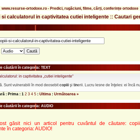
www.resurse-ortodoxe.ro - Predici, rugăciuni, filme, cărți, conferințe ortodoxe
 si calculatorul in captivitatea cutiei inteligente :: Cautari g
:
e căutării în categoria: TEXT
alculatorul: in captivitatea „cutiei inteligente”
ă. Sunt vulnerabili în mod deosebit
copiii
şi t
in
erii. Lucru lesne de înţeles: ei încă nu
ară : Prima :
1
2
3
4
5
:
Ultima
:
Următoarea »
le căutării în categoria: AUDIO
st găsit nici un articol pentru cuvântul de căutare: copiii-si
nte în categoria: AUDIO!