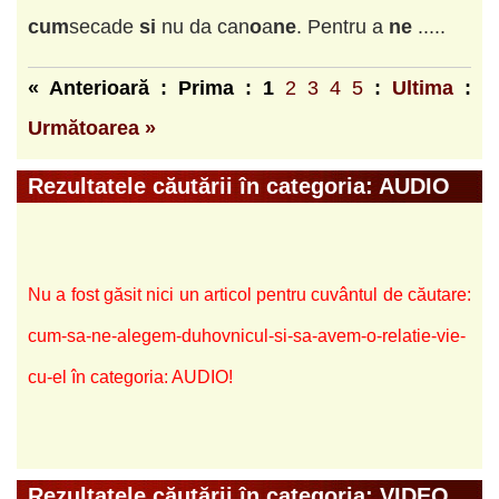
cu
m
secade
si
nu da can
o
a
ne
. Pentru a
ne
.....
« Anterioară : Prima :
1
2
3
4
5
:
Ultima
:
Următoarea »
Rezultatele căutării în categoria: AUDIO
Nu a fost găsit nici un articol pentru cuvântul de căutare:
cum-sa-ne-alegem-duhovnicul-si-sa-avem-o-relatie-vie-
cu-el în categoria: AUDIO!
Rezultatele căutării în categoria: VIDEO