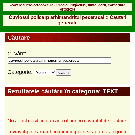
www.resurse-ortodoxe.ro - Predici, rugăciuni, filme, cărți, conferințe
ortodoxe
Cuviosul policarp arhimandritul pecerscai :: Cautari
generale
Căutare
Cuvânt:
Categorie:
Rezultatele căutării în categoria: TEXT
Nu a fost găsit nici un articol pentru cuvântul de căutare:
cuviosul-policarp-arhimandritul-pecerscai în categoria: