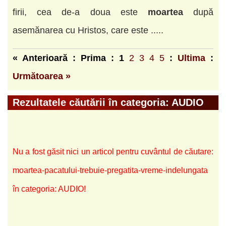
firii, cea de-a doua este
moartea
după
asemănarea cu Hristos, care este .....
« Anterioară : Prima :
1
2
3
4
5
:
Ultima
:
Următoarea »
Rezultatele căutării în categoria: AUDIO
Nu a fost găsit nici un articol pentru cuvântul de căutare:
moartea-pacatului-trebuie-pregatita-vreme-indelungata
în categoria: AUDIO!