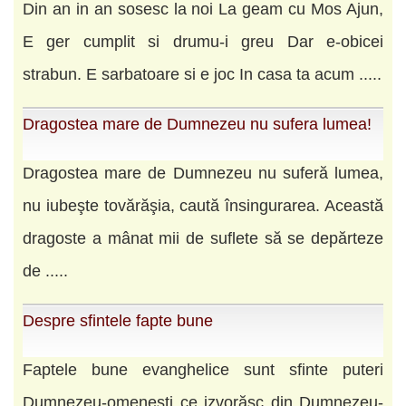
Din an in an sosesc la noi La geam cu Mos Ajun,
E ger cumplit si drumu-i greu Dar e-obicei
strabun. E sarbatoare si e joc In casa ta acum .....
Dragostea mare de Dumnezeu nu sufera lumea!
Dragostea mare de Dumnezeu nu suferă lumea,
nu iubeşte tovărăşia, caută însingurarea. Această
dragoste a mânat mii de suflete să se depărteze
de .....
Despre sfintele fapte bune
Faptele bune evanghelice sunt sfinte puteri
Dumnezeu-omeneşti ce izvorăsc din Dumnezeu-