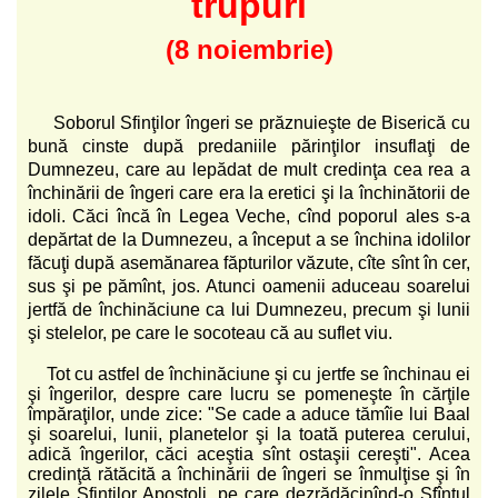
trupuri
(8 noiembrie)
Soborul Sfinţilor îngeri se prăznuieşte de Biserică cu
bună cinste după predaniile părinţilor insuflaţi de
Dumnezeu, care au lepădat de mult credinţa cea rea a
închinării de îngeri care era la eretici şi la închinătorii de
idoli. Căci încă în Legea Veche, cînd poporul ales s-a
depărtat de la Dumnezeu, a început a se închina idolilor
făcuţi după asemănarea făpturilor văzute, cîte sînt în cer,
sus şi pe pămînt, jos. Atunci oamenii aduceau soarelui
jertfă de închinăciune ca lui Dumnezeu, precum şi lunii
şi stelelor, pe care le socoteau că au suflet viu.
Tot cu astfel de închinăciune şi cu jertfe se închinau ei
şi îngerilor, despre care lucru se pomeneşte în cărţile
împăraţilor, unde zice: "Se cade a aduce tămîie lui Baal
şi soarelui, lunii, planetelor şi la toată puterea cerului,
adică îngerilor, căci aceştia sînt ostaşii cereşti". Acea
credinţă rătăcită a închinării de îngeri se înmulţise şi în
zilele Sfinţilor Apostoli, pe care dezrădăcinînd-o Sfîntul