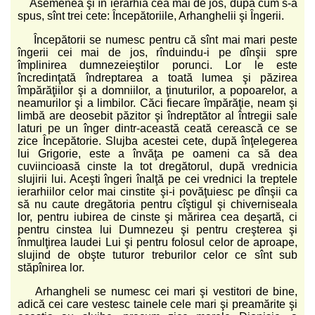
Asemenea şi în ierarhia cea mai de jos, după cum s-a
spus, sînt trei cete: Începătoriile, Arhanghelii şi Îngerii.
Începătorii se numesc pentru că sînt mai mari peste
îngerii cei mai de jos, rînduindu-i pe dînşii spre
împlinirea dumnezeieştilor porunci. Lor le este
încredinţată îndreptarea a toată lumea şi păzirea
împărăţiilor şi a domniilor, a ţinuturilor, a popoarelor, a
neamurilor şi a limbilor. Căci fiecare împărăţie, neam şi
limbă are deosebit păzitor şi îndreptător al întregii sale
laturi pe un înger dintr-această ceată cerească ce se
zice Începătorie. Slujba acestei cete, după înţelegerea
lui Grigorie, este a învăţa pe oameni ca să dea
cuviincioasă cinste la tot dregătorul, după vrednicia
slujirii lui. Aceşti îngeri înalţă pe cei vrednici la treptele
ierarhiilor celor mai cinstite şi-i povăţuiesc pe dînşii ca
să nu caute dregătoria pentru cîştigul şi chiverniseala
lor, pentru iubirea de cinste şi mărirea cea deşartă, ci
pentru cinstea lui Dumnezeu şi pentru creşterea şi
înmulţirea laudei Lui şi pentru folosul celor de aproape,
slujind de obşte tuturor treburilor celor ce sînt sub
stăpînirea lor.
Arhangheli se numesc cei mari şi vestitori de bine,
adică cei care vestesc tainele cele mari şi preamărite şi