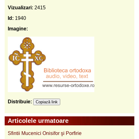
Vizualizari:
2415
Id:
1940
Imagine:
Distribuie:
Copiază link
Articolele urmatoare
Sfintii Mucenici Onisifor şi Porfirie