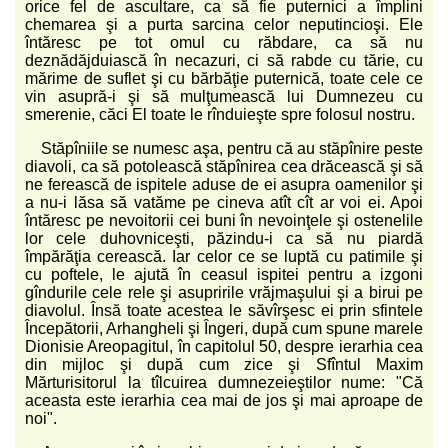
orice fel de ascultare, ca să fie puternici a împlini
chemarea şi a purta sarcina celor neputincioşi. Ele
întăresc pe tot omul cu răbdare, ca să nu
deznădăjduiască în necazuri, ci să rabde cu tărie, cu
mărime de suflet şi cu bărbăţie puternică, toate cele ce
vin asupră-i şi să mulţumească lui Dumnezeu cu
smerenie, căci El toate le rînduieşte spre folosul nostru.
Stăpîniile se numesc aşa, pentru că au stăpînire peste
diavoli, ca să potolească stăpînirea cea drăcească şi să
ne ferească de ispitele aduse de ei asupra oamenilor şi
a nu-i lăsa să vatăme pe cineva atît cît ar voi ei. Apoi
întăresc pe nevoitorii cei buni în nevoinţele şi ostenelile
lor cele duhovniceşti, păzindu-i ca să nu piardă
împărăţia cerească. Iar celor ce se luptă cu patimile şi
cu poftele, le ajută în ceasul ispitei pentru a izgoni
gîndurile cele rele şi asupririle vrăjmaşului şi a birui pe
diavolul. Însă toate acestea le săvîrşesc ei prin sfintele
Începătorii, Arhangheli şi Îngeri, după cum spune marele
Dionisie Areopagitul, în capitolul 50, despre ierarhia cea
din mijloc şi după cum zice şi Sfîntul Maxim
Mărturisitorul la tîlcuirea dumnezeieştilor nume: "Că
aceasta este ierarhia cea mai de jos şi mai aproape de
noi".