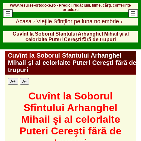
www.resurse-ortodoxe.ro - Predici, rugăciuni, filme, cărți, conferințe
ortodoxe
Acasa
›
Vieţile Sfinţilor pe luna noiembrie
›
Cuvînt la Soborul Sfantului Arhanghel Mihail şi al
celorlalte Puteri Cereşti fără de trupuri
Cuvînt la Soborul Sfantului Arhanghel
Mihail şi al celorlalte Puteri Cereşti fără de
trupuri
A+
A-
Cuvînt la Soborul
Sfîntului Arhanghel
Mihail şi al celorlalte
Puteri Cereşti fără de