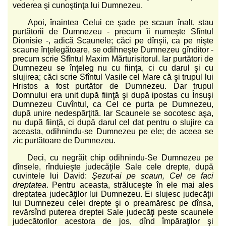
vederea şi cunoştinţa lui Dumnezeu.
Apoi, înaintea Celui ce şade pe scaun înalt, stau
purtătorii de Dumnezeu - precum îi numeşte Sfîntul
Dionisie -, adică Scaunele; căci pe dînşii, ca pe nişte
scaune înţelegătoare, se odihneşte Dumnezeu gînditor -
precum scrie Sfîntul Maxim Mărturisitorul. Iar purtători de
Dumnezeu se înţeleg nu cu fiinţa, ci cu darul şi cu
slujirea; căci scrie Sfîntul Vasile cel Mare că şi trupul lui
Hristos a fost purtător de Dumnezeu. Dar trupul
Domnului era unit după fiinţă şi după ipostas cu Însuşi
Dumnezeu Cuvîntul, ca Cel ce purta pe Dumnezeu,
după unire nedespărţită. Iar Scaunele se socotesc aşa,
nu după fiinţă, ci după darul cel dat pentru o slujire ca
aceasta, odihnindu-se Dumnezeu pe ele; de aceea se
zic purtătoare de Dumnezeu.
Deci, cu negrăit chip odihnindu-Se Dumnezeu pe
dînsele, rînduieşte judecăţile Sale cele drepte, după
cuvintele lui David:
Şezut-ai pe scaun, Cel ce faci
dreptatea
. Pentru aceasta, străluceşte în ele mai ales
dreptatea judecăţilor lui Dumnezeu. Ei slujesc judecăţii
lui Dumnezeu celei drepte şi o preamăresc pe dînsa,
revărsînd puterea dreptei Sale judecăţi peste scaunele
judecătorilor acestora de jos, dînd împăraţilor şi