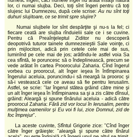
numesc îngeri, căci numele
înger
nu arată însăşi natura
lor, ci numai slujba. Deci, toţi sînt îngeri pentru că toţi
slujesc lui Dumnezeu, după cele scrise:
Au nu sînt toţi
duhuri slujitoare, ce se trimit spre slujire?
Numai slujbele lor sînt despărţite şi nu-s la fel; ci
fiecare ceată are slujba rînduielii sale ce i se cuvine.
Pentru că Preaînţeleptul Ziditor nu descoperă
deopotrivă tuturor tainele dumnezeieştii Sale voinţe, ci
prin mijlocitori, adică prin cetele cele mai de sus,
luminînd pe cele mai de jos; arătîndu-le astfel voia Sa
cea sfîntă, le poruncesc să o îndeplinească, precum se
vede arătat în cartea Proorocului Zaharia. Cînd îngerul
vorbea cu proorocul, alt înger ieşea în întîmpinarea
îngerului aceluia, poruncindu-i să meargă la prooroc şi
să-i vestească cele ce aveau să fie pentru Ierusalim.
Astfel, se scrie: "Iar îngerul stătea grăind către mine şi
un alt înger ieşea în întîmpinarea sa şi a zis către dînsul,
grăind: Aleargă şi spune tînărului aceluia - adică către
proorocul Zaharia:
Fără zid vor locui în Ierusalim, pentru
mulţimea oamenilor şi Eu voi fi lui, zice Domnul, zid de
foc împrejur
".
La aceste cuvinte, Sfîntul Grigorie zice: "Cînd înger
către înger grăieşte: "aleargă şi spune către tînărul
acela", nu este îndoială că îngerii unul pe altul se trimit,