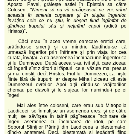
Apostol Pavel, grăieşte astfel în Epistola sa către
Coloseni: "
Nimeni să nu vă amăgească pe voi, vrînd
aceasta în smerita cugetare şi în slujba îngerilor,
învăţînd cele ce nu ştiu, în deşert fiind îngîmfat de
gîndirea trupului său şi neţinînd capul
(adică pe
Hristos)".
Căci erau în acea vreme oarecare eretici care,
arătîndu-se smeriţi şi cu mîndrie lăudîndu-se că
urmează îngerilor prin înfrînare şi prin viaţa lor cea
curată, învăţau a da asemenea închinăciune îngerilor ca
şi lui Dumnezeu. După aceea s-au ivit alţii, care ziceau
că îngerii sînt ziditori ai făpturii celei văzute mai presus
şi mai cinstiţi decît Hristos, Fiul lui Dumnezeu, ca nişte
fiinţe fără de trupuri; iar despre Mihail ziceau că este
Dumnezeul evreilor. Apoi alţii dîndu-se vrăjitoriilor,
chemau pe diavoli şi le slujeau lor, numindu-i pe ei
îngeri.
Mai ales între coloseni, care erau sub Mitropolia
Laodiceei, se înmulţise un asemenea eres; şi de către
mulţi se săvîrşea în taină păgîneasca închinare de
îngeri, asemenea cu închinarea de idoli, pe care
Soborul Sfinţilor Părinţi din Laodiceea a blestemat-o,
dînd-o anatemei. Deci, blestemată şi lepădată fiind