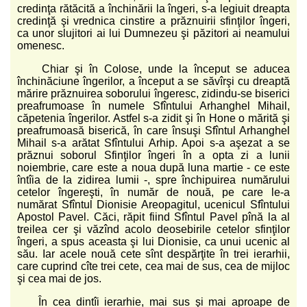
credinţa rătăcită a închinării la îngeri, s-a legiuit dreapta
credinţă şi vrednica cinstire a prăznuirii sfinţilor îngeri,
ca unor slujitori ai lui Dumnezeu şi păzitori ai neamului
omenesc.
Chiar şi în Colose, unde la început se aducea
închinăciune îngerilor, a început a se săvîrşi cu dreaptă
mărire prăznuirea soborului îngeresc, zidindu-se biserici
preafrumoase în numele Sfîntului Arhanghel Mihail,
căpetenia îngerilor. Astfel s-a zidit şi în Hone o mărită şi
preafrumoasă biserică, în care însuşi Sfîntul Arhanghel
Mihail s-a arătat Sfîntului Arhip. Apoi s-a aşezat a se
prăznui soborul Sfinţilor îngeri în a opta zi a lunii
noiembrie, care este a noua după luna martie - ce este
întîia de la zidirea lumii -, spre închipuirea numărului
cetelor îngereşti, în număr de nouă, pe care le-a
numărat Sfîntul Dionisie Areopagitul, ucenicul Sfîntului
Apostol Pavel. Căci, răpit fiind Sfîntul Pavel pînă la al
treilea cer şi văzînd acolo deosebirile cetelor sfinţilor
îngeri, a spus aceasta şi lui Dionisie, ca unui ucenic al
său. Iar acele nouă cete sînt despărţite în trei ierarhii,
care cuprind cîte trei cete, cea mai de sus, cea de mijloc
şi cea mai de jos.
În cea dintîi ierarhie, mai sus şi mai aproape de