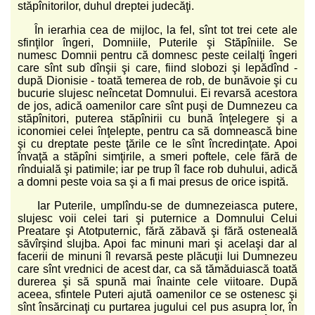
stăpînitorilor, duhul dreptei judecăţi.
În ierarhia cea de mijloc, la fel, sînt tot trei cete ale
sfinţilor îngeri, Domniile, Puterile şi Stăpîniile. Se
numesc Domnii pentru că domnesc peste ceilalţi îngeri
care sînt sub dînşii şi care, fiind slobozi şi lepădînd -
după Dionisie - toată temerea de rob, de bunăvoie şi cu
bucurie slujesc neîncetat Domnului. Ei revarsă acestora
de jos, adică oamenilor care sînt puşi de Dumnezeu ca
stăpînitori, puterea stăpînirii cu bună înţelegere şi a
iconomiei celei înţelepte, pentru ca să domnească bine
şi cu dreptate peste ţările ce le sînt încredinţate. Apoi
învaţă a stăpîni simţirile, a smeri poftele, cele fără de
rînduială şi patimile; iar pe trup îl face rob duhului, adică
a domni peste voia sa şi a fi mai presus de orice ispită.
Iar Puterile, umplîndu-se de dumnezeiasca putere,
slujesc voii celei tari şi puternice a Domnului Celui
Preatare şi Atotputernic, fără zăbavă şi fără osteneală
săvîrşind slujba. Apoi fac minuni mari şi acelaşi dar al
facerii de minuni îl revarsă peste plăcuţii lui Dumnezeu
care sînt vrednici de acest dar, ca să tămăduiască toată
durerea şi să spună mai înainte cele viitoare. După
aceea, sfintele Puteri ajută oamenilor ce se ostenesc şi
sînt însărcinaţi cu purtarea jugului cel pus asupra lor, în