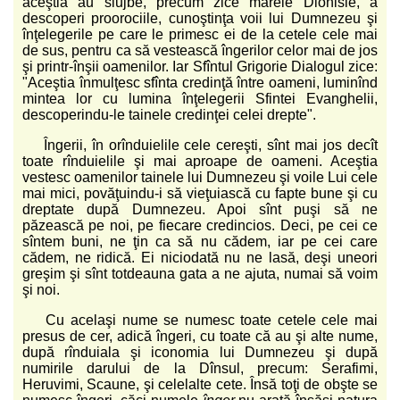
aceştia au slujbe, precum zice marele Dionisie, a
descoperi proorociile, cunoştinţa voii lui Dumnezeu şi
înţelegerile pe care le primesc ei de la cetele cele mai
de sus, pentru ca să vestească îngerilor celor mai de jos
şi printr-înşii oamenilor. Iar Sfîntul Grigorie Dialogul zice:
"Aceştia înmulţesc sfînta credinţă între oameni, luminînd
mintea lor cu lumina înţelegerii Sfintei Evanghelii,
descoperindu-le tainele credinţei celei drepte".
Îngerii, în orînduielile cele cereşti, sînt mai jos decît
toate rînduielile şi mai aproape de oameni. Aceştia
vestesc oamenilor tainele lui Dumnezeu şi voile Lui cele
mai mici, povăţuindu-i să vieţuiască cu fapte bune şi cu
dreptate după Dumnezeu. Apoi sînt puşi să ne
păzească pe noi, pe fiecare credincios. Deci, pe cei ce
sîntem buni, ne ţin ca să nu cădem, iar pe cei care
cădem, ne ridică. Ei niciodată nu ne lasă, deşi uneori
greşim şi sînt totdeauna gata a ne ajuta, numai să voim
şi noi.
Cu acelaşi nume se numesc toate cetele cele mai
presus de cer, adică îngeri, cu toate că au şi alte nume,
după rînduiala şi iconomia lui Dumnezeu şi după
numirile darului de la Dînsul, precum: Serafimi,
Heruvimi, Scaune, şi celelalte cete. Însă toţi de obşte se