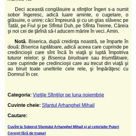
Deci această conglăsuire a sfinţilor îngeri s-a numit
sobor îngeresc, adică luare aminte, o cugetare, o
glăsuire, o unire; căci împreună şi cu un glas slăvesc pe
Tatăl, pe Fiul şi pe Sfîntul Duh, pe Sfînta Treime, Căreia
şi noi cei de ţărînă să-I aducem mărire în veci. Amin.
Notă
. Biserica, după credinţa noastră, se împarte în
două:
Biserica luptătoare
, adică aceea care cuprinde pe
credincioşii care sînt încă în viaţă şi luptă împotriva
tuturor relelor; şi
Biserica biruitoare
sau
triumfătoare
,
care cuprinde pe credincioşii care au trecut din viaţă şi
au biruit toate uneltirile cele rele, şi împărăţesc cu
Domnul în cer.
Categoria:
Vieţile Sfinţilor pe luna noiembrie
Cuvinte cheie:
Sfantul Arhanghel Mihail
Cautare:
Cuvînt la Soborul Sfantului Arhanghel Mihail şi al celorlalte Puteri
Cereşti fără de trupuri