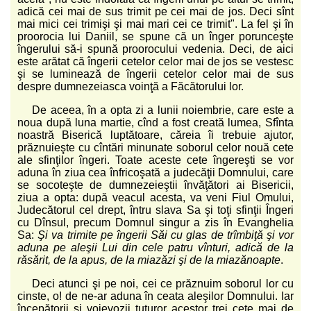
adică cei mai de sus trimit pe cei mai de jos. Deci sînt
mai mici cei trimişi şi mai mari cei ce trimit". La fel şi în
proorocia lui Daniil, se spune că un înger porunceşte
îngerului să-i spună proorocului vedenia. Deci, de aici
este arătat că îngerii cetelor celor mai de jos se vestesc
şi se luminează de îngerii cetelor celor mai de sus
despre dumnezeiasca voinţă a Făcătorului lor.
De aceea, în a opta zi a lunii noiembrie, care este a
noua după luna martie, cînd a fost creată lumea, Sfînta
noastră Biserică luptătoare, căreia îi trebuie ajutor,
prăznuieşte cu cîntări minunate soborul celor nouă cete
ale sfinţilor îngeri. Toate aceste cete îngereşti se vor
aduna în ziua cea înfricoşată a judecăţii Domnului, care
se socoteşte de dumnezeieştii învăţători ai Bisericii,
ziua a opta: după veacul acesta, va veni Fiul Omului,
Judecătorul cel drept, întru slava Sa şi toţi sfinţii Îngeri
cu Dînsul, precum Domnul singur a zis în Evanghelia
Sa:
Şi va trimite pe îngerii Săi cu glas de trîmbiţă şi vor
aduna pe aleşii Lui din cele patru vînturi, adică de la
răsărit, de la apus, de la miazăzi şi de la miazănoapte
.
Deci atunci şi pe noi, cei ce prăznuim soborul lor cu
cinste, o! de ne-ar aduna în ceata aleşilor Domnului. Iar
începătorii şi voievozii tuturor acestor trei cete mai de