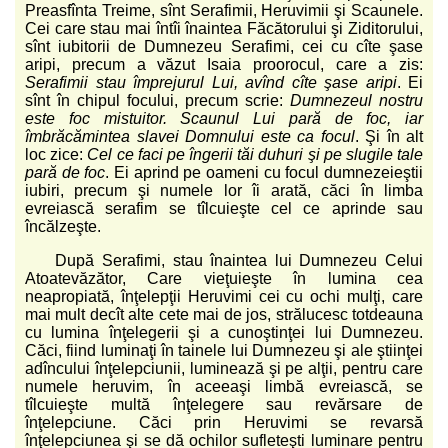
Preasfînta Treime, sînt Serafimii, Heruvimii şi Scaunele.
Cei care stau mai întîi înaintea Făcătorului şi Ziditorului,
sînt iubitorii de Dumnezeu Serafimi, cei cu cîte şase
aripi, precum a văzut Isaia proorocul, care a zis:
Serafimii stau împrejurul Lui, avînd cîte şase aripi
. Ei
sînt în chipul focului, precum scrie:
Dumnezeul nostru
este foc mistuitor. Scaunul Lui pară de foc, iar
îmbrăcămintea slavei Domnului este ca focul
. Şi în alt
loc zice:
Cel ce faci pe îngerii tăi duhuri şi pe slugile tale
pară de foc
. Ei aprind pe oameni cu focul dumnezeieştii
iubiri, precum şi numele lor îi arată, căci în limba
evreiască serafim se tîlcuieşte cel ce aprinde sau
încălzeşte.
După Serafimi, stau înaintea lui Dumnezeu Celui
Atoatevăzător, Care vieţuieşte în lumina cea
neapropiată, înţelepţii Heruvimi cei cu ochi mulţi, care
mai mult decît alte cete mai de jos, strălucesc totdeauna
cu lumina înţelegerii şi a cunoştinţei lui Dumnezeu.
Căci, fiind luminaţi în tainele lui Dumnezeu şi ale ştiinţei
adîncului înţelepciunii, luminează şi pe alţii, pentru care
numele heruvim, în aceeaşi limbă evreiască, se
tîlcuieşte multă înţelegere sau revărsare de
înţelepciune. Căci prin Heruvimi se revarsă
înţelepciunea şi se dă ochilor sufleteşti luminare pentru