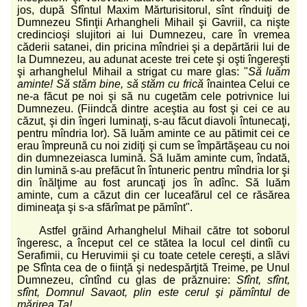
jos, după Sfîntul Maxim Mărturisitorul, sînt rînduiţi de
Dumnezeu Sfinţii Arhangheli Mihail şi Gavriil, ca nişte
credincioşi slujitori ai lui Dumnezeu, care în vremea
căderii satanei, din pricina mîndriei şi a depărtării lui de
la Dumnezeu, au adunat aceste trei cete şi oşti îngereşti
şi arhanghelul Mihail a strigat cu mare glas: "
Să luăm
aminte! Să stăm bine, să stăm cu frică
înaintea Celui ce
ne-a făcut pe noi şi să nu cugetăm cele potrivnice lui
Dumnezeu. (Fiindcă dintre aceştia au fost şi cei ce au
căzut, şi din îngeri luminaţi, s-au făcut diavoli întunecaţi,
pentru mîndria lor). Să luăm aminte ce au pătimit cei ce
erau împreună cu noi zidiţi şi cum se împărtăşeau cu noi
din dumnezeiasca lumină. Să luăm aminte cum, îndată,
din lumină s-au prefăcut în întuneric pentru mîndria lor şi
din înălţime au fost aruncaţi jos în adînc. Să luăm
aminte, cum a căzut din cer luceafărul cel ce răsărea
dimineaţa şi s-a sfărîmat pe pămînt".
Astfel grăind Arhanghelul Mihail către tot soborul
îngeresc, a început cel ce stătea la locul cel dintîi cu
Serafimii, cu Heruvimii şi cu toate cetele cereşti, a slăvi
pe Sfînta cea de o fiinţă şi nedespărţită Treime, pe Unul
Dumnezeu, cîntînd cu glas de prăznuire:
Sfînt, sfînt,
sfînt, Domnul Savaot, plin este cerul şi pămîntul de
mărirea Ta!