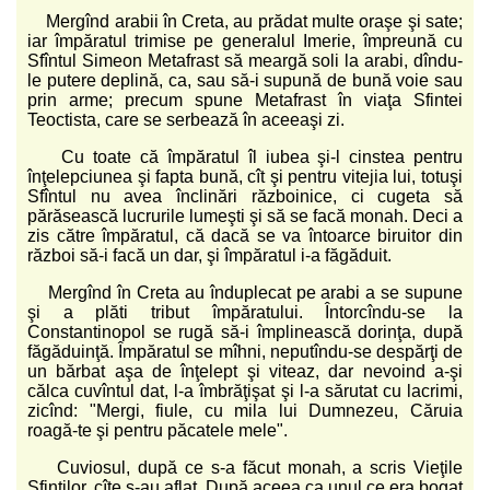
Mergînd arabii în Creta, au prădat multe oraşe şi sate;
iar împăratul trimise pe generalul Imerie, împreună cu
Sfîntul Simeon Metafrast să meargă soli la arabi, dîndu-
le putere deplină, ca, sau să-i supună de bună voie sau
prin arme; precum spune Metafrast în viaţa Sfintei
Teoctista, care se serbează în aceeaşi zi.
Cu toate că împăratul îl iubea şi-l cinstea pentru
înţelepciunea şi fapta bună, cît şi pentru vitejia lui, totuşi
Sfîntul nu avea înclinări războinice, ci cugeta să
părăsească lucrurile lumeşti şi să se facă monah. Deci a
zis către împăratul, că dacă se va întoarce biruitor din
război să-i facă un dar, şi împăratul i-a făgăduit.
Mergînd în Creta au înduplecat pe arabi a se supune
şi a plăti tribut împăratului. Întorcîndu-se la
Constantinopol se rugă să-i împlinească dorinţa, după
făgăduinţă. Împăratul se mîhni, neputîndu-se despărţi de
un bărbat aşa de înţelept şi viteaz, dar nevoind a-şi
călca cuvîntul dat, l-a îmbrăţişat şi l-a sărutat cu lacrimi,
zicînd: "Mergi, fiule, cu mila lui Dumnezeu, Căruia
roagă-te şi pentru păcatele mele".
Cuviosul, după ce s-a făcut monah, a scris Vieţile
Sfinţilor, cîte s-au aflat. După aceea ca unul ce era bogat