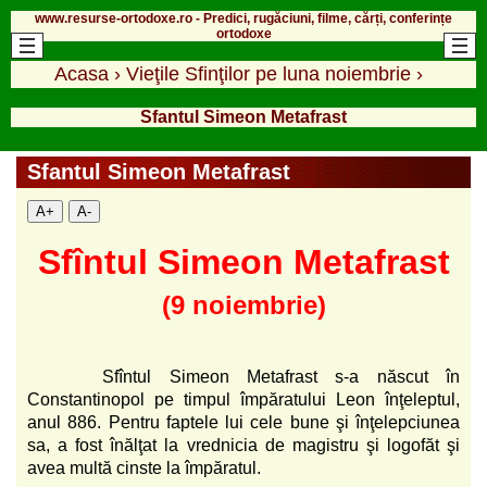
www.resurse-ortodoxe.ro - Predici, rugăciuni, filme, cărți, conferințe
ortodoxe
Acasa
›
Vieţile Sfinţilor pe luna noiembrie
›
Sfantul Simeon Metafrast
Sfantul Simeon Metafrast
A+
A-
Sfîntul Simeon Metafrast
(9 noiembrie)
Sfîntul Simeon Metafrast s-a născut în
Constantinopol pe timpul împăratului Leon înţeleptul,
anul 886. Pentru faptele lui cele bune şi înţelepciunea
sa, a fost înălţat la vrednicia de magistru şi logofăt şi
avea multă cinste la împăratul.