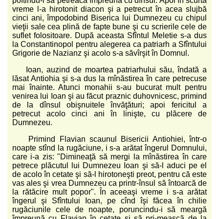
poftindu-l să petreacă împreună cu dînsul. Apoi în scurtă
vreme l-a hirotonit diacon şi a petrecut în acea slujbă
cinci ani, împodobind Biserica lui Dumnezeu cu chipul
vieţii sale cea plină de fapte bune şi cu scrierile cele de
suflet folositoare. După aceasta Sfîntul Meletie s-a dus
la Constantinopol pentru alegerea ca patriarh a Sfîntului
Grigorie de Nazianz şi acolo s-a săvîrşit în Domnul.
Ioan, auzind de moartea patriarhului său, îndată a
lăsat Antiohia şi s-a dus la mînăstirea în care petrecuse
mai înainte. Atunci monahii s-au bucurat mult pentru
venirea lui Ioan şi au făcut praznic duhovnicesc, primind
de la dînsul obişnuitele învăţături; apoi fericitul a
petrecut acolo cinci ani în linişte, cu plăcere de
Dumnezeu.
Primind Flavian scaunul Bisericii Antiohiei, într-o
noapte stînd la rugăciune, i s-a arătat îngerul Domnului,
care i-a zis: "Dimineaţă să mergi la mînăstirea în care
petrece plăcutul lui Dumnezeu Ioan şi să-l aduci pe el
de acolo în cetate şi să-l hirotoneşti preot, pentru că este
vas ales şi vrea Dumnezeu ca printr-însul să întoarcă de
la rătăcire mult popor". În aceeaşi vreme i s-a arătat
îngerul şi Sfîntului Ioan, pe cînd îşi făcea în chilie
rugăciunile cele de noapte, poruncindu-i să meargă
împreună cu Flavian în cetate şi să pri-mească de la