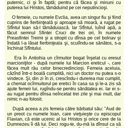
puternic, ci şi în faptă; pentru că făcea şi minuni cu
puterea lui Hristos, tămăduind pe cei neputincioşi.
O femeie, cu numele Evclia, avea un singur fiu şi fiind
cuprins de fierbinţeală şi aproape să moară, a rugat pe
Sfîntul Ioan să-l tămăduiască. Iar Sfîntul, luînd apă, a
făcut semnul Sfintei Cruci de trei ori, în numele
Preasfintei Treimi şi a stropit cu dînsa pe cel bolnav şi
îndată l-a lăsat fierbinţeala şi, sculîndu-se sănătos, s-a
închinat Sfîntului.
Era în Antiohia un cîrmuitor bogat înşelat cu eresul
marcioniţilor - după numele lui Marcion ereticul -, care
făcea mult rău celor binecredincioşi. Femeia aceluia,
căzînd într-o boală cumplită, nici un doctor nu putea s-o
vindece. Şi, din zi în zi, crescîndu-i durerea mai cumplit,
a chemat ocîrmuitorul pe eretici în casa sa şi le-a zis să
ajute femeii lui, rugîndu-se pentru sănătatea ei. Iar ei s-
au rugat pentru dînsa neîncetat trei zile şi mai mult, dar
nimic n-au folosit.
După aceea a zis femeia către bărbatul său: "Aud de
un preot cu numele Ioan, care vieţuieşte cu episcopul
Flavian, că este ucenic al lui Hristos şi orice cere de la
Dumnezeu îi dă lui. Deci rogu-te, du-mă la dînsul ca să