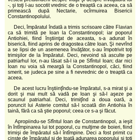
-, şi toţi l-au socotit vrednic de o treaptă ca aceea, ca să
primească după Nectarie, ocîrmuirea Bisericii
Constantinopolului.
Deci, împăratul îndată a trimis scrisoare către Flavian
ca să trimită pe Ioan la Constantinopol; iar poporul
Antiohiei, fiind înştiinţat de aceasta, s-a adunat în
biserică, fiind aprins de dragostea către Ioan. Şi nevrînd
a se lipsi de un asemenea învăţător, s-au împotrivit toţi
trimişilor de la împăratul. Deci, nevoind să asculte pe
patriarhul lor, n-au lăsat să-l ia pe Sfîntul Ioan; dar nici
Ioan nu voia să meargă la Constantinopol, căci, fiind
smerit, se judeca pe sine a fi nevrednic de o treaptă ca
aceea.
De acest lucru înştiinţîndu-se împăratul, s-a mirat şi a
dorit şi mai mult să vadă pe Ioan şi să-l aşeze pe
scaunul patriarhal. Deci, trimiţînd a doua oară, a
poruncit lui Asterie comitul să-l scoată din Antiohia în
taină, fără ca să ştie poporul; ceea ce s-a şi făcut.
Apropiindu-se Sfîntul Ioan de Constantinopol, a ieşit
în întîmpinarea lui tot poporul, cu mulţime de boieri, fiind
trimişi de împăratul să-l întîmpine. Deci a fost primit cu
cinste de împăratul şi de toată adunarea poporului şi toţi