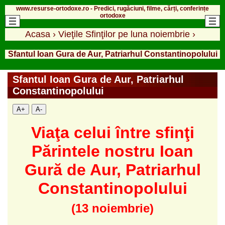
www.resurse-ortodoxe.ro - Predici, rugăciuni, filme, cărți, conferințe
ortodoxe
Acasa
›
Vieţile Sfinţilor pe luna noiembrie
›
Sfantul Ioan Gura de Aur, Patriarhul Constantinopolului
Sfantul Ioan Gura de Aur, Patriarhul
Constantinopolului
A+
A-
Viaţa celui între sfinţi
Părintele nostru Ioan
Gură de Aur, Patriarhul
Constantinopolului
(13 noiembrie)