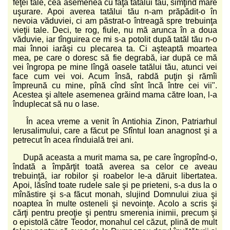
feţei tale, cea asemenea cu faţa tatălui tău, simţind mare
uşurare. Apoi averea tatălui tău n-am prăpădit-o în
nevoia văduviei, ci am păstrat-o întreagă spre trebuinţa
vieţii tale. Deci, te rog, fiule, nu mă arunca în a doua
văduvie, iar tînguirea ce mi s-a potolit după tatăl tău n-o
mai înnoi iarăşi cu plecarea ta. Ci aşteaptă moartea
mea, pe care o doresc să fie degrabă, iar după ce mă
vei îngropa pe mine lîngă oasele tatălui tău, atunci vei
face cum vei voi. Acum însă, rabdă puţin şi rămîi
împreună cu mine, pînă cînd sînt încă între cei vii".
Acestea şi altele asemenea grăind mama către Ioan, l-a
înduplecat să nu o lase.
În acea vreme a venit în Antiohia Zinon, Patriarhul
Ierusalimului, care a făcut pe Sfîntul Ioan anagnost şi a
petrecut în acea rînduială trei ani.
După aceasta a murit mama sa, pe care îngropînd-o,
îndată a împărţit toată averea sa celor ce aveau
trebuinţă, iar robilor şi roabelor le-a dăruit libertatea.
Apoi, lăsînd toate rudele sale şi pe prieteni, s-a dus la o
mînăstire şi s-a făcut monah, slujind Domnului ziua şi
noaptea în multe osteneli şi nevoinţe. Acolo a scris şi
cărţi pentru preoţie şi pentru smerenia inimii, precum şi
o epistolă către Teodor, monahul cel căzut, plină de mult