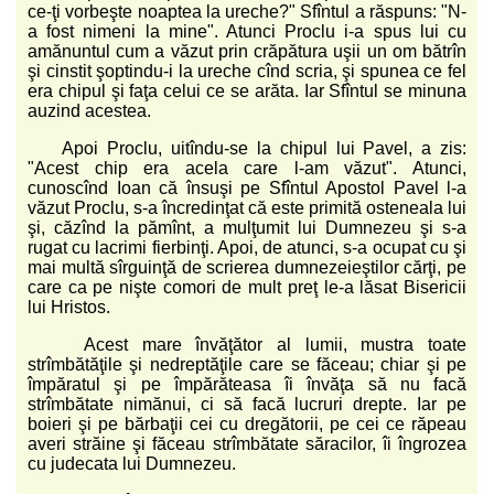
ce-ţi vorbeşte noaptea la ureche?" Sfîntul a răspuns: "N-
a fost nimeni la mine". Atunci Proclu i-a spus lui cu
amănuntul cum a văzut prin crăpătura uşii un om bătrîn
şi cinstit şoptindu-i la ureche cînd scria, şi spunea ce fel
era chipul şi faţa celui ce se arăta. Iar Sfîntul se minuna
auzind acestea.
Apoi Proclu, uitîndu-se la chipul lui Pavel, a zis:
"Acest chip era acela care l-am văzut". Atunci,
cunoscînd Ioan că însuşi pe Sfîntul Apostol Pavel l-a
văzut Proclu, s-a încredinţat că este primită osteneala lui
şi, căzînd la pămînt, a mulţumit lui Dumnezeu şi s-a
rugat cu lacrimi fierbinţi. Apoi, de atunci, s-a ocupat cu şi
mai multă sîrguinţă de scrierea dumnezeieştilor cărţi, pe
care ca pe nişte comori de mult preţ le-a lăsat Bisericii
lui Hristos.
Acest mare învăţător al lumii, mustra toate
strîmbătăţile şi nedreptăţile care se făceau; chiar şi pe
împăratul şi pe împărăteasa îi învăţa să nu facă
strîmbătate nimănui, ci să facă lucruri drepte. Iar pe
boieri şi pe bărbaţii cei cu dregătorii, pe cei ce răpeau
averi străine şi făceau strîmbătate săracilor, îi îngrozea
cu judecata lui Dumnezeu.