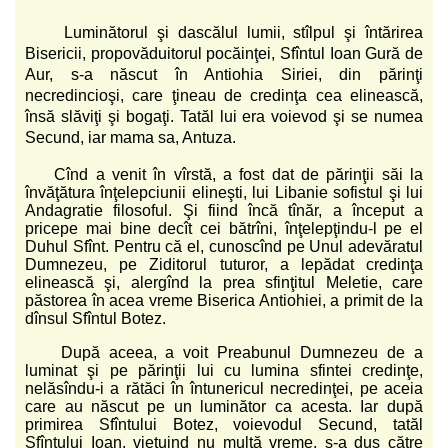
Luminătorul şi dascălul lumii, stîlpul şi întărirea
Bisericii, propovăduitorul pocăinţei, Sfîntul Ioan Gură de
Aur, s-a născut în Antiohia Siriei, din părinţi
necredincioşi, care ţineau de credinţa cea elinească,
însă slăviţi şi bogaţi. Tatăl lui era voievod şi se numea
Secund, iar mama sa, Antuza.
Cînd a venit în vîrstă, a fost dat de părinţii săi la
învăţătura înţelepciunii elineşti, lui Libanie sofistul şi lui
Andagratie filosoful. Şi fiind încă tînăr, a început a
pricepe mai bine decît cei bătrîni, înţelepţindu-l pe el
Duhul Sfînt. Pentru că el, cunoscînd pe Unul adevăratul
Dumnezeu, pe Ziditorul tuturor, a lepădat credinţa
elinească şi, alergînd la prea sfinţitul Meletie, care
păstorea în acea vreme Biserica Antiohiei, a primit de la
dînsul Sfîntul Botez.
După aceea, a voit Preabunul Dumnezeu de a
luminat şi pe părinţii lui cu lumina sfintei credinţe,
nelăsîndu-i a rătăci în întunericul necredinţei, pe aceia
care au născut pe un luminător ca acesta. Iar după
primirea Sfîntului Botez, voievodul Secund, tatăl
Sfîntului Ioan, vieţuind nu multă vreme, s-a dus către