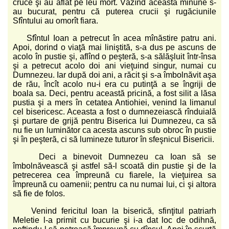
cruce şi au aflat pe leu mort. Văzînd această minune s-
au bucurat, pentru că puterea crucii şi rugăciunile
Sfîntului au omorît fiara.
Sfîntul Ioan a petrecut în acea mînăstire patru ani.
Apoi, dorind o viaţă mai liniştită, s-a dus pe ascuns de
acolo în pustie şi, aflînd o peşteră, s-a sălăşluit într-însa
şi a petrecut acolo doi ani vieţuind singur, numai cu
Dumnezeu. Iar după doi ani, a răcit şi s-a îmbolnăvit aşa
de rău, încît acolo nu-i era cu putinţă a se îngriji de
boala sa. Deci, pentru această pricină, a fost silit a lăsa
pustia şi a mers în cetatea Antiohiei, venind la limanul
cel bisericesc. Aceasta a fost o dumnezeiască rînduială
şi purtare de grijă pentru Biserica lui Dumnezeu, ca să
nu fie un luminător ca acesta ascuns sub obroc în pustie
şi în peşteră, ci să lumineze tuturor în sfeşnicul Bisericii.
Deci a binevoit Dumnezeu ca Ioan să se
îmbolnăvească şi astfel să-l scoată din pustie şi de la
petrecerea cea împreună cu fiarele, la vieţuirea sa
împreună cu oamenii; pentru ca nu numai lui, ci şi altora
să fie de folos.
Venind fericitul Ioan la biserică, sfinţitul patriarh
Meletie l-a primit cu bucurie şi i-a dat loc de odihnă,