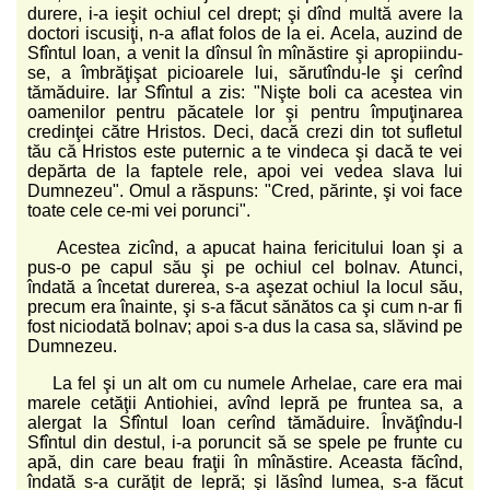
durere, i-a ieşit ochiul cel drept; şi dînd multă avere la
doctori iscusiţi, n-a aflat folos de la ei. Acela, auzind de
Sfîntul Ioan, a venit la dînsul în mînăstire şi apropiindu-
se, a îmbrăţişat picioarele lui, sărutîndu-le şi cerînd
tămăduire. Iar Sfîntul a zis: "Nişte boli ca acestea vin
oamenilor pentru păcatele lor şi pentru împuţinarea
credinţei către Hristos. Deci, dacă crezi din tot sufletul
tău că Hristos este puternic a te vindeca şi dacă te vei
depărta de la faptele rele, apoi vei vedea slava lui
Dumnezeu". Omul a răspuns: "Cred, părinte, şi voi face
toate cele ce-mi vei porunci".
Acestea zicînd, a apucat haina fericitului Ioan şi a
pus-o pe capul său şi pe ochiul cel bolnav. Atunci,
îndată a încetat durerea, s-a aşezat ochiul la locul său,
precum era înainte, şi s-a făcut sănătos ca şi cum n-ar fi
fost niciodată bolnav; apoi s-a dus la casa sa, slăvind pe
Dumnezeu.
La fel şi un alt om cu numele Arhelae, care era mai
marele cetăţii Antiohiei, avînd lepră pe fruntea sa, a
alergat la Sfîntul Ioan cerînd tămăduire. Învăţîndu-l
Sfîntul din destul, i-a poruncit să se spele pe frunte cu
apă, din care beau fraţii în mînăstire. Aceasta făcînd,
îndată s-a curăţit de lepră; şi lăsînd lumea, s-a făcut