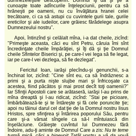
dumnezeieştile descoperiri. Domnul îţi dă şi ţie a
cunoaşte toate adîncurile înţelepciunii, pentru ca să
hrăneşti pe oameni, nu cu învăţătura hranei celei
trecătoare, ci ca să astupi cu cuvintele gurii tale, gurile
ereticilor şi ale iudeilor, care grăiesc fărădelege asupra
Dumnezeului nostru".
Apoi, întinzînd şi celălalt mîna, i-a dat cheile, zicînd:
"Primeşte aceasta, căci eu sînt Petru, căruia îmi sînt
încredinţate cheile împărăţiei, şi îţi dă şi ţie Domnul
cheile Sfintelor Biserici şi, pe care-l vei lega să fie legat,
iar pe care-l vei dezlega, să fie dezlegat".
Fericitul Ioan, iarăşi plecîndu-şi genunchii, s-a
închinat lor, zicînd: "Cine sînt eu, ca să îndrăznesc a
primi şi a purta nişte slujbe mari şi înfricoşate ca
acestea, fiind păcătos şi mai prost decît toţi oamenii?"
Iar Sfinţii Apostoli care se arătaseră, iarăşi l-au prins de
mîna dreaptă şi l-au ridicat, zicînd: "Stai pe picioare,
îmbărbătează-te şi te întăreşte şi fă cele poruncite ţie;
apoi nu tăinui darul cel dat ţie de la Domnul nostru Iisus
Hristos, spre sfinţirea şi întărirea poporului Său, pentru
care şi-a vărsat sîngele ca să-l mîntuiască din
înşelăciune. Grăieşte cuvîntul lui Dumnezeu fără
îndoire, adu-ţi aminte de Domnul Care a zis:
Nu te teme
turmă mică, căci a binevoit Tatăl vostru a vă da vouă