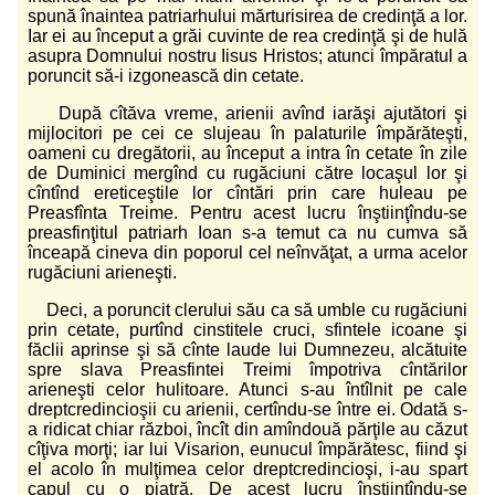
spună înaintea patriarhului mărturisirea de credinţă a lor.
Iar ei au început a grăi cuvinte de rea credinţă şi de hulă
asupra Domnului nostru Iisus Hristos; atunci împăratul a
poruncit să-i izgonească din cetate.
După cîtăva vreme, arienii avînd iarăşi ajutători şi
mijlocitori pe cei ce slujeau în palaturile împărăteşti,
oameni cu dregătorii, au început a intra în cetate în zile
de Duminici mergînd cu rugăciuni către locaşul lor şi
cîntînd ereticeştile lor cîntări prin care huleau pe
Preasfînta Treime. Pentru acest lucru înştiinţîndu-se
preasfinţitul patriarh Ioan s-a temut ca nu cumva să
înceapă cineva din poporul cel neînvăţat, a urma acelor
rugăciuni arieneşti.
Deci, a poruncit clerului său ca să umble cu rugăciuni
prin cetate, purtînd cinstitele cruci, sfintele icoane şi
făclii aprinse şi să cînte laude lui Dumnezeu, alcătuite
spre slava Preasfintei Treimi împotriva cîntărilor
arieneşti celor hulitoare. Atunci s-au întîlnit pe cale
dreptcredincioşii cu arienii, certîndu-se între ei. Odată s-
a ridicat chiar război, încît din amîndouă părţile au căzut
cîţiva morţi; iar lui Visarion, eunucul împărătesc, fiind şi
el acolo în mulţimea celor dreptcredincioşi, i-au spart
capul cu o piatră. De acest lucru înştiinţîndu-se