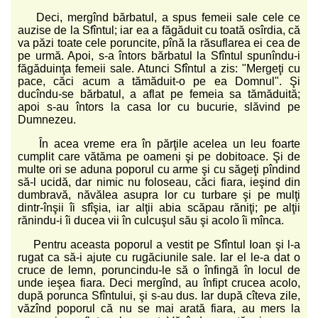
Deci, mergînd bărbatul, a spus femeii sale cele ce
auzise de la Sfîntul; iar ea a făgăduit cu toată osîrdia, că
va păzi toate cele poruncite, pînă la răsuflarea ei cea de
pe urmă. Apoi, s-a întors bărbatul la Sfîntul spunîndu-i
făgăduinţa femeii sale. Atunci Sfîntul a zis: "Mergeţi cu
pace, căci acum a tămăduit-o pe ea Domnul". Şi
ducîndu-se bărbatul, a aflat pe femeia sa tămăduită;
apoi s-au întors la casa lor cu bucurie, slăvind pe
Dumnezeu.
În acea vreme era în părţile acelea un leu foarte
cumplit care vătăma pe oameni şi pe dobitoace. Şi de
multe ori se aduna poporul cu arme şi cu săgeţi pîndind
să-l ucidă, dar nimic nu foloseau, căci fiara, ieşind din
dumbravă, năvălea asupra lor cu turbare şi pe mulţi
dintr-înşii îi sfîşia, iar alţii abia scăpau răniţi; pe alţii
rănindu-i îi ducea vii în culcuşul său şi acolo îi mînca.
Pentru aceasta poporul a vestit pe Sfîntul Ioan şi l-a
rugat ca să-i ajute cu rugăciunile sale. Iar el le-a dat o
cruce de lemn, poruncindu-le să o înfingă în locul de
unde ieşea fiara. Deci mergînd, au înfipt crucea acolo,
după porunca Sfîntului, şi s-au dus. Iar după cîteva zile,
văzînd poporul că nu se mai arată fiara, au mers la