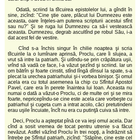
Odată, scriind la tîlcuirea epistolelor lui, a gîndit în
sine, zicînd: "Cine ştie oare, plăcut lui Dumnezeu este
aceasta, oare înţeles-am puterea scripturii acestui sfînt
sau nu?" Şi se ruga lui Dumnezeu ca să-i vestească
aceasta. Dumnezeu, degrab ascultînd pe robul Său, i-a
dat acest fel de vestire.
Cînd s-a închis singur în chilie noaptea şi scria
tîlcuirile la o lumînare aprinsă, Proclu, care îi slujea, a
vrut să intre la patriarh. Şi uitîndu-se prin crăpătura uşii,
vrînd să vadă ce face, l-a văzut şezînd şi scriind. Iar un
om bătrîn şi foarte cinstit, stînd lîngă dînsul la spate, s-a
plecat la urechea patriarhului şi-i vorbea binişor. Şi omul
acela era cu totul asemenea la chip cu Sfîntul Apostol
Pavel, care era în perete înaintea lui Ioan. Aceasta nu
numai o dată a văzut-o Proclu, ci de multe ori şi se mira
foarte, nepricepîndu-se cine este acela care vorbeşte cu
patriarhul şi cugeta cum a intrat acolo, căci pretutindeni
erau uşile încuiate, încît nu era cu putinţă cuiva să intre.
Deci, Proclu a aşteptat pînă ce va ieşi omul acela. Dar
cînd a sosit vremea de tocat pentru utrenie s-a făcut
nevăzut. Astfel văzînd Proclu în trei nopţi, a îndrăznit să
întrebe pe Sfîntul patriarh, zicînd: "Stăpîne, cine este cel