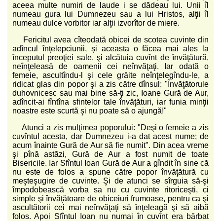
aceea multe numiri de laude i se dădeau lui. Unii îl
numeau gura lui Dumnezeu sau a lui Hristos, alţii îl
numeau dulce vorbitor iar alţii izvorîtor de miere.
Fericitul avea cîteodată obicei de scotea cuvinte din
adîncul înţelepciunii, şi aceasta o făcea mai ales la
începutul preoţiei sale, şi alcătuia cuvînt de învăţătură,
neînţeleasă de oamenii cei neînvăţaţi. Iar odată o
femeie, ascultîndu-l şi cele grăite neînţelegîndu-le, a
ridicat glas din popor şi a zis către dînsul: "Învăţătorule
duhovnicesc sau mai bine să-ţi zic, Ioane Gură de Aur,
adîncit-ai fîntîna sfintelor tale învăţături, iar funia minţii
noastre este scurtă şi nu poate să o ajungă!"
Atunci a zis mulţimea poporului: "Deşi o femeie a zis
cuvîntul acesta, dar Dumnezeu i-a dat acest nume; de
acum înainte Gură de Aur să fie numit". Din acea vreme
şi pînă astăzi, Gură de Aur a fost numit de toate
Bisericile. Iar Sfîntul Ioan Gură de Aur a gîndit în sine că
nu este de folos a spune către popor învăţătură cu
meşteşugire de cuvinte. Şi de atunci se sîrguia să-şi
împodobească vorba sa nu cu cuvinte ritoriceşti, ci
simple şi învăţătoare de obiceiuri frumoase, pentru ca şi
ascultătorii cei mai neînvăţaţi să înţeleagă şi să aibă
folos. Apoi Sfîntul Ioan nu numai în cuvînt era bărbat