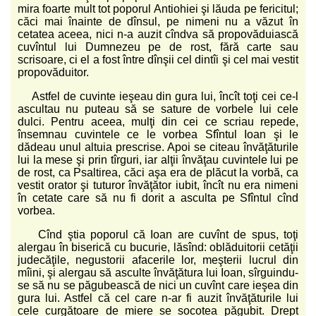
mira foarte mult tot poporul Antiohiei şi lăuda pe fericitul;
căci mai înainte de dînsul, pe nimeni nu a văzut în
cetatea aceea, nici n-a auzit cîndva să propovăduiască
cuvîntul lui Dumnezeu pe de rost, fără carte sau
scrisoare, ci el a fost între dînşii cel dintîi şi cel mai vestit
propovăduitor.
Astfel de cuvinte ieşeau din gura lui, încît toţi cei ce-l
ascultau nu puteau să se sature de vorbele lui cele
dulci. Pentru aceea, mulţi din cei ce scriau repede,
însemnau cuvintele ce le vorbea Sfîntul Ioan şi le
dădeau unul altuia prescrise. Apoi se citeau învăţăturile
lui la mese şi prin tîrguri, iar alţii învăţau cuvintele lui pe
de rost, ca Psaltirea, căci aşa era de plăcut la vorbă, ca
vestit orator şi tuturor învăţător iubit, încît nu era nimeni
în cetate care să nu fi dorit a asculta pe Sfîntul cînd
vorbea.
Cînd ştia poporul că Ioan are cuvînt de spus, toţi
alergau în biserică cu bucurie, lăsînd: oblăduitorii cetăţii
judecăţile, negustorii afacerile lor, meşterii lucrul din
mîini, şi alergau să asculte învăţătura lui Ioan, sîrguindu-
se să nu se păgubească de nici un cuvînt care ieşea din
gura lui. Astfel că cel care n-ar fi auzit învăţăturile lui
cele curgătoare de miere se socotea păgubit. Drept