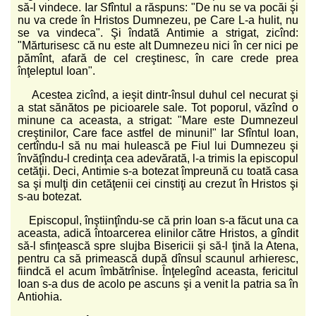
să-l vindece. Iar Sfîntul a răspuns: "De nu se va pocăi şi
nu va crede în Hristos Dumnezeu, pe Care L-a hulit, nu
se va vindeca". Şi îndată Antimie a strigat, zicînd:
"Mărturisesc că nu este alt Dumnezeu nici în cer nici pe
pămînt, afară de cel creştinesc, în care crede prea
înţeleptul Ioan".
Acestea zicînd, a ieşit dintr-însul duhul cel necurat şi
a stat sănătos pe picioarele sale. Tot poporul, văzînd o
minune ca aceasta, a strigat: "Mare este Dumnezeul
creştinilor, Care face astfel de minuni!" Iar Sfîntul Ioan,
certîndu-l să nu mai hulească pe Fiul lui Dumnezeu şi
învăţîndu-l credinţa cea adevărată, l-a trimis la episcopul
cetăţii. Deci, Antimie s-a botezat împreună cu toată casa
sa şi mulţi din cetăţenii cei cinstiţi au crezut în Hristos şi
s-au botezat.
Episcopul, înştiinţîndu-se că prin Ioan s-a făcut una ca
aceasta, adică întoarcerea elinilor către Hristos, a gîndit
să-l sfinţească spre slujba Bisericii şi să-l ţină la Atena,
pentru ca să primească după dînsul scaunul arhieresc,
fiindcă el acum îmbătrînise. Înţelegînd aceasta, fericitul
Ioan s-a dus de acolo pe ascuns şi a venit la patria sa în
Antiohia.