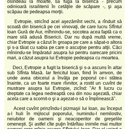
osîndeau la moarte, să fugă la biserică - precum
odinioară israilitenii în cetăţile de scăpare -, şi aşa
scăpau de pedeapsa morţii.
Evtropie, stricînd acel aşezămînt vechi, a rînduit să
scoată din biserică pe cei vinovaţi, de care lucru Sfîntul
Ioan Gură de Aur, mîhnindu-se, socotea acea faptă ca o
mare silă adusă Bisericii. Dar nu după multă vreme,
chiar Evtropie a căzut în groapa pe care a săpat-o altora
şi s-a tăiat cu sabia pe care o ascuţise pentru alţii. Căci
mîniindu-se împăratul asupra lui pentru oarecare pricini
mari, a căzut asupra lui Evtropie pedeapsa cu moartea.
Deci, Evtropie a fugit la biserică şi s-a ascuns în altar
sub Sfînta Masă. Iar fericitul Ioan, fiind în amvon, de
unde avea obiceiul a învăţa pe poporul ce-i stătea
înainte, ca un foarte mare rîvnitor, a rostit un cuvînt de
mustrare asupra lui Evtropie, zicînd: "Ar fi lucru cu
dreptate ca legea nedreaptă cea din nou aşezată, chiar
acela care a scornit-o şi a aşezat-o să o împlinească".
Acest cuvînt prinzîndu-l pizmaşii lui Ioan, au început
a-l huli în mijlocul poporului, numindu-l nemilostiv,
neiubitor de oameni şi neacoperitor de greşelile
omeneşti. Şi astfel cîte puţin întărîtau inimile mai multor