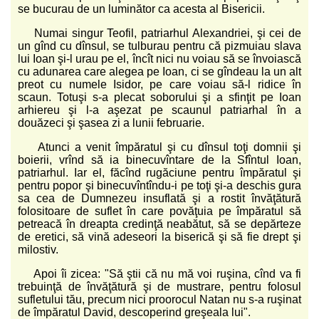
se bucurau de un luminător ca acesta al Bisericii.
Numai singur Teofil, patriarhul Alexandriei, şi cei de
un gînd cu dînsul, se tulburau pentru că pizmuiau slava
lui Ioan şi-l urau pe el, încît nici nu voiau să se învoiască
cu adunarea care alegea pe Ioan, ci se gîndeau la un alt
preot cu numele Isidor, pe care voiau să-l ridice în
scaun. Totuşi s-a plecat soborului şi a sfinţit pe Ioan
arhiereu şi l-a aşezat pe scaunul patriarhal în a
douăzeci şi şasea zi a lunii februarie.
Atunci a venit împăratul şi cu dînsul toţi domnii şi
boierii, vrînd să ia binecuvîntare de la Sfîntul Ioan,
patriarhul. Iar el, făcînd rugăciune pentru împăratul şi
pentru popor şi binecuvîntîndu-i pe toţi şi-a deschis gura
sa cea de Dumnezeu insuflată şi a rostit învăţătură
folositoare de suflet în care povăţuia pe împăratul să
petreacă în dreapta credinţă neabătut, să se depărteze
de eretici, să vină adeseori la biserică şi să fie drept şi
milostiv.
Apoi îi zicea: "Să ştii că nu mă voi ruşina, cînd va fi
trebuinţă de învăţătură şi de mustrare, pentru folosul
sufletului tău, precum nici proorocul Natan nu s-a ruşinat
de împăratul David, descoperind greşeala lui".