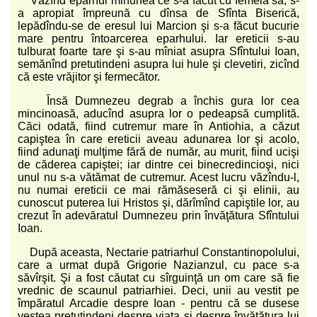
Văzînd eparhul minunea ce s-a făcut cu femeia sa, s-
a apropiat împreună cu dînsa de Sfînta Biserică,
lepădîndu-se de eresul lui Marcion şi s-a făcut bucurie
mare pentru întoarcerea eparhului. Iar ereticii s-au
tulburat foarte tare şi s-au mîniat asupra Sfîntului Ioan,
semănînd pretutindeni asupra lui hule şi clevetiri, zicînd
că este vrăjitor şi fermecător.
Însă Dumnezeu degrab a închis gura lor cea
mincinoasă, aducînd asupra lor o pedeapsă cumplită.
Căci odată, fiind cutremur mare în Antiohia, a căzut
capiştea în care ereticii aveau adunarea lor şi acolo,
fiind adunaţi mulţime fără de număr, au murit, fiind ucişi
de căderea capiştei; iar dintre cei binecredincioşi, nici
unul nu s-a vătămat de cutremur. Acest lucru văzîndu-l,
nu numai ereticii ce mai rămăseseră ci şi elinii, au
cunoscut puterea lui Hristos şi, dărîmînd capiştile lor, au
crezut în adevăratul Dumnezeu prin învăţătura Sfîntului
Ioan.
După aceasta, Nectarie patriarhul Constantinopolului,
care a urmat după Grigorie Nazianzul, cu pace s-a
săvîrşit. Şi a fost căutat cu sîrguinţă un om care să fie
vrednic de scaunul patriarhiei. Deci, unii au vestit pe
împăratul Arcadie despre Ioan - pentru că se dusese
vestea pretutindeni despre viaţa şi despre învăţătura lui