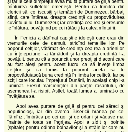
şi ţările cele dimprejur avea multă purtare de grijă pentru
mîntuirea sufletelor omeneşti. Pentru că trimitea din
clericii săi cei iscusiţi şi temători de Dumnezeu, bărbaţi
sfinţi, care întăreau dreapta credinţă cu propovăduirea
cuvîntului lui Dumnezeu; iar credinţa cea rea şi eresurile
le înlătura, povăţuind pe cei rătăciţi la calea mîntuirii.
În Fenicia a dărîmat capiştile idoleşti care erau din
vremurile cele de demult, stricînd temeliile lor. Pe
poporul celţilor, vătămat de credinţa cea rea a arienilor,
cu înţelepciune l-a tămăduit şi la dreapta credinţă l-a
povăţuit, pentru că a poruncit unor preoţi şi diaconi care
au fost aleşi pentru acest lucru, ca să înveţe limba
celţilor şi i-a trimis la poporul acela să le
propovăduiască buna credinţă în limba lor celtică. Iar pe
sciţii care locuiau împrejurul Dunării, în acelaşi chip i-a
luminat. Eresul marcioniţilor din părţile răsăritului, de
asemenea l-a risipit. Astfel, toată lumea a luminat-o cu
învăţătura sa.
Apoi avea purtare de grijă şi pentru cei săraci şi
neputincioşi, iar din averea Bisericii hrănea pe cei
flămînzi, îmbrăca pe cei goi şi de orfani şi văduve mai
înainte de toate se îngrijea. Apoi a zidit şi bolniţe
(spitale) pentru odihna bolnavilor şi a străinilor care nu