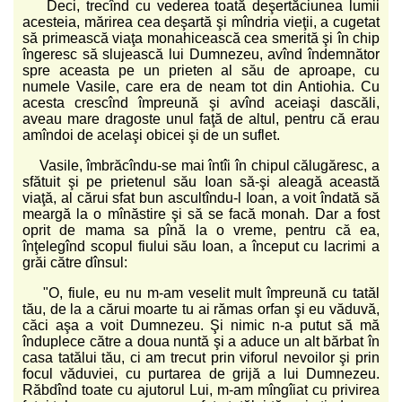
Deci, trecînd cu vederea toată deşertăciunea lumii
acesteia, mărirea cea deşartă şi mîndria vieţii, a cugetat
să primească viaţa monahicească cea smerită şi în chip
îngeresc să slujească lui Dumnezeu, avînd îndemnător
spre aceasta pe un prieten al său de aproape, cu
numele Vasile, care era de neam tot din Antiohia. Cu
acesta crescînd împreună şi avînd aceiaşi dascăli,
aveau mare dragoste unul faţă de altul, pentru că erau
amîndoi de acelaşi obicei şi de un suflet.
Vasile, îmbrăcîndu-se mai întîi în chipul călugăresc, a
sfătuit şi pe prietenul său Ioan să-şi aleagă această
viaţă, al cărui sfat bun ascultîndu-l Ioan, a voit îndată să
meargă la o mînăstire şi să se facă monah. Dar a fost
oprit de mama sa pînă la o vreme, pentru că ea,
înţelegînd scopul fiului său Ioan, a început cu lacrimi a
grăi către dînsul:
"O, fiule, eu nu m-am veselit mult împreună cu tatăl
tău, de la a cărui moarte tu ai rămas orfan şi eu văduvă,
căci aşa a voit Dumnezeu. Şi nimic n-a putut să mă
înduplece către a doua nuntă şi a aduce un alt bărbat în
casa tatălui tău, ci am trecut prin viforul nevoilor şi prin
focul văduviei, cu purtarea de grijă a lui Dumnezeu.
Răbdînd toate cu ajutorul Lui, m-am mîngîiat cu privirea