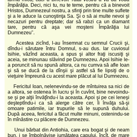
împărăţia
. Deci, nici tu, nu te teme, pentru că a binevoit
Hristos, Dumnezeul nostru, a sfinţi prin tine multe suflete
şi a le aduce la cunoştinţa Sa. Şi o să ai multe nevoi şi
necazuri pentru dreptate; dar să rabzi ca un diamant
tare, pentru că aşa vei moşteni Împărăţia lui
Dumnezeu".
Acestea zicînd, l-au însemnat cu semnul Crucii şi,
dîndu-i sărutare întru Domnul, s-au dus. Iar cuviosul
Isihie, văzînd aceasta, a spus şi altor fraţi iscusiţi şi
aceia, se minunau slăvind pe Dumnezeu. Apoi Isihie le-
a poruncit să nu spună altora, ca nu cumva să afle Ioan
şi să se ducă de la dînşii şi astfel să fie lipsiţi de o
vieţuire împreună cu acest mare plăcut al lui Dumnezeu.
Fericitul Ioan, nelenevindu-se de mîntuirea sa nici de
a altora, se ostenea în lucru şi în cuvînt, bine nevoindu-
se şi pe alţii învăţîndu-i la aceasta. Apoi şi pe cei leneşi
deşteptîndu-i ca să alerge către cer, îi învăţa să-şi
omoare patimile, iar trupurile să le supună duhului.
După aceea, fericitul a făcut multe minuni, ostenindu-se
în mînăstire cu plăcere de Dumnezeu.
Unui bărbat din Antiohia, care era bogat şi de neam
bun, i se îmbolnăvise jumătatea capului, încît, de mare