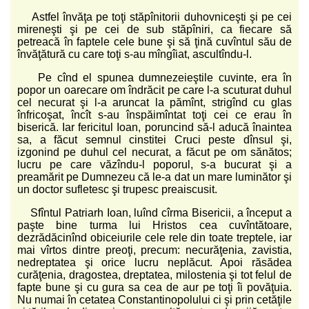
Astfel învăţa pe toţi stăpînitorii duhovniceşti şi pe cei
mireneşti şi pe cei de sub stăpîniri, ca fiecare să
petreacă în faptele cele bune şi să ţină cuvîntul său de
învăţătură cu care toţi s-au mîngîiat, ascultîndu-l.
Pe cînd el spunea dumnezeieştile cuvinte, era în
popor un oarecare om îndrăcit pe care l-a scuturat duhul
cel necurat şi l-a aruncat la pămînt, strigînd cu glas
înfricoşat, încît s-au înspăimîntat toţi cei ce erau în
biserică. Iar fericitul Ioan, poruncind să-l aducă înaintea
sa, a făcut semnul cinstitei Cruci peste dînsul şi,
izgonind pe duhul cel necurat, a făcut pe om sănătos;
lucru pe care văzîndu-l poporul, s-a bucurat şi a
preamărit pe Dumnezeu că le-a dat un mare luminător şi
un doctor sufletesc şi trupesc preaiscusit.
Sfîntul Patriarh Ioan, luînd cîrma Bisericii, a început a
paşte bine turma lui Hristos cea cuvîntătoare,
dezrădăcinînd obiceiurile cele rele din toate treptele, iar
mai vîrtos dintre preoţi, precum: necurăţenia, zavistia,
nedreptatea şi orice lucru neplăcut. Apoi răsădea
curăţenia, dragostea, dreptatea, milostenia şi tot felul de
fapte bune şi cu gura sa cea de aur pe toţi îi povăţuia.
Nu numai în cetatea Constantinopolului ci şi prin cetăţile