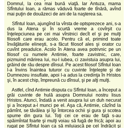
Domnul, la cea mai bună viaţă. Iar Antuza, mama
Sfîntului Ioan, a rămas văduvă foarte de tînără, avînd
mai puţin de douăzeci de ani de la naşterea sa.
Sfîntul Ioan, ajungînd la vîrsta de optsprezece ani, s-a
dus la Atena şi în scurtă vreme a covîrşit cu
înţelepciunea pe cei mai vîrstnici decît el şi pe mulţi
filosofi care erau acolo. Pentru că el, primind toate
învăţăturile elineşti, s-a făcut filosof ales şi orator cu
cuvînt preadulce. Acolo în Atena avea potrivnic pe un
filosof cu numele Antimie, foarte zavistnic, care,
pizmuind mărirea lui, nu-l iubea, ci zavistuia asupra lui,
grăind de rău despre dînsul. Pe acest filosof Sfîntul Ioan
l-a învins înaintea tuturor cu cuvinte înţelepte şi de
Dumnezeu insuflate, apoi l-a adus la credinţa în Hristos
şi, în acest chip, împreună cu dînsul, şi pe alţi mulţi.
Astfel, cînd Antimie disputa cu Sfîntul Ioan, a început a
grăi cuvinte de hulă asupra Domnului nostru Iisus
Hristos. Atunci, îndată a venit asupra lui un duh necurat
şi a început a-l munci pe el. Aşa că, Antimie, căzînd la
pămînt, se tăvălea şi îşi întorcea ochii şi gura şi scotea
spume din gura lui. Toţi cei ce erau de faţă s-au
spăimîntat foarte şi mulţi voiau să fugă de frică; apoi au
rugat pe Sfîntul Ioan ca să miluiască pe cel îndrăcit şi