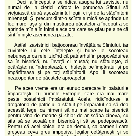
Deci, a început a se ridica asupra lui zavistie, nu
numai de la clerici, cărora le poruncea Sfîntul să
vieţuiască după aşezămîntul legii, ci şi de la stăpînitorii
mireneşti. Şi precum dintr-o scînteie mică se aprinde un
foc mare, aşa şi din mustrarea păcatelor a început a se
aprinde mînia în inimile acelora care se ştiau pe sine că
sînt în nişte asemenea păcate.
Astfel, zavistnicii batjocoreau învăţătura Sfîntului, iar
cuvintele lui cele înţelepte şi bune le socoteau
nebuneşte ca rele, zicînd că patriarhul în propovăduirea
sa în biserică, nu învaţă ci mustră; nu sfătuieşte, ci
ocărăşte; nu îndreptează, ci huleşte pe împăratul şi pe
împărăteasa şi pe toţi stăpînitorii. Apoi îl socoteau
neacoperitor de păcatele aproapelui.
Pe acea vreme era un eunuc oarecare în palaturile
împărăteşti, cu numele Evtropie, care era mai mare
peste postelnicii împăratului. Acela, ridicîndu-se la
dregătoria de patriciu, a sfătuit pe împăratul ca să dea
această lege, ca nimeni să nu mai scape la biserică
pentru vina de moarte şi chiar de ar scăpa cineva, cu
sila să se scoată din biserică şi să se pedepsească.
Pentru că acel obicei era de demult, ca oamenii care
greşeau ceva greu împotriva legilor cetăţeneşti şi se