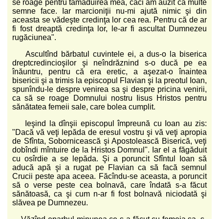
se roage pentru tămăduirea mea, căci am auzit că multe
semne face. Iar marcioniţii nu-mi ajută nimic şi din
aceasta se vădeşte credinţa lor cea rea. Pentru că de ar
fi fost dreaptă credinţa lor, le-ar fi ascultat Dumnezeu
rugăciunea".
Ascultînd bărbatul cuvintele ei, a dus-o la biserica
dreptcredincioşilor şi neîndrăznind s-o ducă pe ea
înăuntru, pentru că era eretic, a aşezat-o înaintea
bisericii şi a trimis la episcopul Flavian şi la preotul Ioan,
spunîndu-le despre venirea sa şi despre pricina venirii,
ca să se roage Domnului nostru Iisus Hristos pentru
sănătatea femeii sale, care bolea cumplit.
Ieşind la dînşii episcopul împreună cu Ioan au zis:
"Dacă vă veţi lepăda de eresul vostru şi vă veţi apropia
de Sfînta, Sobornicească şi Apostolească Biserică, veţi
dobîndi mîntuire de la Hristos Domnul". Iar el a făgăduit
cu osîrdie a se lepăda. Şi a poruncit Sfîntul Ioan să
aducă apă şi a rugat pe Flavian ca să facă semnul
Crucii peste apa aceea. Făcîndu-se aceasta, a poruncit
să o verse peste cea bolnavă, care îndată s-a făcut
sănătoasă, ca şi cum n-ar fi fost bolnavă niciodată şi
slăvea pe Dumnezeu.