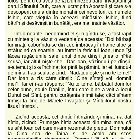
folos; pentru că avea de la Dumnezeu darul învăţăturii şi
darul Sfîntului Duh, care a lucrat prin Apostoli şi care s-a
descoperit unuia dintre monahii cei nevoitori, cu numele
Isihie, care vieţuia în aceeaşi mînăstire. Isihie, fiind
bătrîn şi desăvîrşit în bunătăţi, era mai înainte văzător.
Într-o noapte, nedormind el şi rugîndu-se, a fost răpit
cu mintea şi a văzut o vedenie ca aceasta: "Doi bărbaţi
luminaţi, coborîndu-se din cer, îmbrăcaţi în haine albe şi
strălucind ca soarele, au intrat la fericitul Ioan, unde îşi
făcea rugăciunile sale; unul dintre dînşii ţinea o hîrtie
scrisă, iar altul nişte chei. Dar Ioan, văzîndu-i pe dînşii,
s-a temut şi s-a închinat lor pînă la pămînt. Iar ei, luîndu-l
de mînă, l-au sculat zicînd: "Nădăjduieşte şi nu te teme!"
Dar Ioan a zis către dînşii: "Cine sînteţi voi, domnii
mei?" Iar ei i-au răspuns: "Nu te teme, bărbatul doririlor
celor bune, noule Daniile, întru care bine a voit a locui
Duhul cel Sfînt, pentru curăţenia inimii tale; căci sîntem
trimişi la tine de Marele Învăţător şi Mîntuitorul nostru
Iisus Hristos".
Zicînd aceasta, cel dintîi, întinzîndu-şi mîna, i-a dat
hîrtia, zicînd: "Primeşte hîrtia aceasta din mîna mea, că
eu sînt Ioan cel care m-am rezemat de pieptul Domnului
la Cina cea de Taină şi de acolo am scos