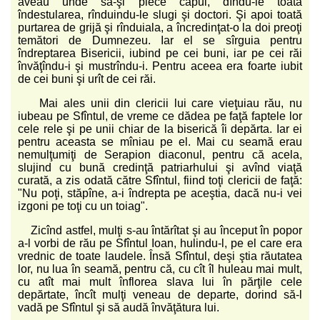
aveau unde să-şi plece capul, dîndu-le toată
îndestularea, rînduindu-le slugi şi doctori. Şi apoi toată
purtarea de grijă şi rînduiala, a încredinţat-o la doi preoţi
temători de Dumnezeu. Iar el se sîrguia pentru
îndreptarea Bisericii, iubind pe cei buni, iar pe cei răi
învăţîndu-i şi mustrîndu-i. Pentru aceea era foarte iubit
de cei buni şi urît de cei răi.
Mai ales unii din clericii lui care vieţuiau rău, nu
iubeau pe Sfîntul, de vreme ce dădea pe faţă faptele lor
cele rele şi pe unii chiar de la biserică îi depărta. Iar ei
pentru aceasta se mîniau pe el. Mai cu seamă erau
nemulţumiţi de Serapion diaconul, pentru că acela,
slujind cu bună credinţă patriarhului şi avînd viaţă
curată, a zis odată către Sfîntul, fiind toţi clericii de faţă:
"Nu poţi, stăpîne, a-i îndrepta pe aceştia, dacă nu-i vei
izgoni pe toţi cu un toiag".
Zicînd astfel, mulţi s-au întărîtat şi au început în popor
a-l vorbi de rău pe Sfîntul Ioan, hulindu-l, pe el care era
vrednic de toate laudele. Însă Sfîntul, deşi ştia răutatea
lor, nu lua în seamă, pentru că, cu cît îl huleau mai mult,
cu atît mai mult înflorea slava lui în părţile cele
depărtate, încît mulţi veneau de departe, dorind să-l
vadă pe Sfîntul şi să audă învăţătura lui.