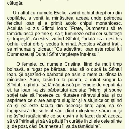
călugăr.
Un altul cu numele Evclie, avînd ochiul drept orb din
copilărie, a venit la mînăstirea aceea unde petrecea
fericitul Ioan şi a primit acolo chipul monahicesc.
Aceluia i-a zis Sfîntul Ioan: "Frate, Dumnezeu să te
tămăduiască pe tine şi să-ţi lumineze ochii cei sufleteşti
şi trupeşti". Acestea zicînd Sfîntul, îndată s-a deschis
ochiul celui orb şi vedea luminat. Acestea văzînd fraţii,
se minunau şi ziceau: "Cu adevărat, Ioan este robul lui
Dumnezeu şi Duhul Sfînt vieţuieşte într-însul".
O femeie, cu numele Cristina, fiind de mult timp
bolnavă, a rugat pe bărbatul său să o ducă la Sfîntul
Ioan. Şi aşezînd-o bărbatul pe asin, a mers cu dînsa la
mînăstire. Apoi, lăsînd-o la poartă, a intrat singur la
Sfîntul, rugîndu-l să tămăduiască pe femeie de neputinţa
ei. Iar Ioan i-a zis bărbatului aceluia: "Mergi şi spune
soţiei tale să înceteze cu răutatea năravului său şi cu
asprimea ce o are asupra slugilor şi a slujnicelor, ştiind
că şi ea este făcută din aceeaşi tină; apoi, să se
îngrijească de sufletul său, dînd milostenie săracilor şi
nelăsînd rugăciunile ce se cuvin a le face; după aceea,
să vă înfrînaţi şi să vă păziţi în curăţie în zilele cele sfinte
şi de post, căci Dumnezeu îi va da tămăduire".