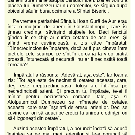
oameni spre mînie asupra Sfîntului Ioan. Dar el voind a
plăcea lui Dumnezeu iar nu oamenilor, se sîrguia după
obiceiul său în buna ocîrmuire a Sfintei Biserici.
Pe vremea patriarhiei Sfîntului Ioan Gură de Aur, erau
încă o mulţime de arieni în Constantinopol, care îşi
ţineau credinţa, săvîrşind slujbele lor. Deci fericitul
gîndea în ce chip ar curăţa cetatea de acel eres. Şi
aflînd vreme cuviincioasă, a zis către împăratul:
"Binecredinciosule împărate, dacă ar fi pus cineva între
pietrele cele scumpe ce sînt în coroana ta vreo piatră
proastă, întunecată şi necurată, nu ar fi necinstită toată
coroana?"
Împăratul a răspuns: "Adevărat, aşa este". Iar Ioan a
zis: "Tot aşa este de necinstită cetatea aceasta, care,
deşi este dreptcredincioasă, totuşi are într-însa pe
necredincioşii arieni. Şi precum tu, împărate, te-ai fi
mîniat pentru necinstirea coroanei tale, aşa şi
Atotputernicul Dumnezeu se mîhneşte de cetatea
aceasta, care este înşelată de eresul arienilor. Deci se
cuvine ca, ori să aduci pe eretici la unirea credinţei, ori
să-i izgoneşti din cetate".
Auzind acestea împăratul, a poruncit îndată să aducă
înaintea sa pe mai marii arienilor şi le-a poruncit să