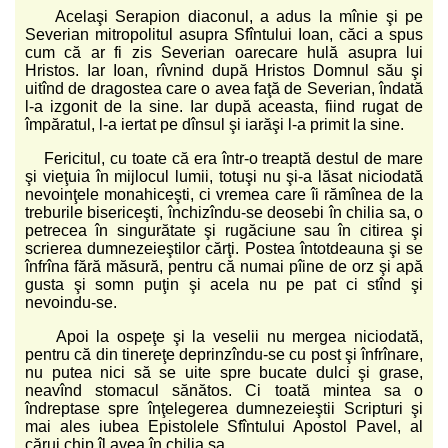
Acelaşi Serapion diaconul, a adus la mînie şi pe
Severian mitropolitul asupra Sfîntului Ioan, căci a spus
cum că ar fi zis Severian oarecare hulă asupra lui
Hristos. Iar Ioan, rîvnind după Hristos Domnul său şi
uitînd de dragostea care o avea faţă de Severian, îndată
l-a izgonit de la sine. Iar după aceasta, fiind rugat de
împăratul, l-a iertat pe dînsul şi iarăşi l-a primit la sine.
Fericitul, cu toate că era într-o treaptă destul de mare
şi vieţuia în mijlocul lumii, totuşi nu şi-a lăsat niciodată
nevoinţele monahiceşti, ci vremea care îi rămînea de la
treburile bisericeşti, închizîndu-se deosebi în chilia sa, o
petrecea în singurătate şi rugăciune sau în citirea şi
scrierea dumnezeieştilor cărţi. Postea întotdeauna şi se
înfrîna fără măsură, pentru că numai pîine de orz şi apă
gusta şi somn puţin şi acela nu pe pat ci stînd şi
nevoindu-se.
Apoi la ospeţe şi la veselii nu mergea niciodată,
pentru că din tinereţe deprinzîndu-se cu post şi înfrînare,
nu putea nici să se uite spre bucate dulci şi grase,
neavînd stomacul sănătos. Ci toată mintea sa o
îndreptase spre înţelegerea dumnezeieştii Scripturi şi
mai ales iubea Epistolele Sfîntului Apostol Pavel, al
cărui chip îl avea în chilia sa.