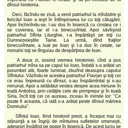
dînsul hirotonia.
Deci, făcîndu-se ziuă, a venit patriarhul la mînăstire şi
fericitul Ioan a ieşit în întîmpinarea lui cu toţi călugării.
Apoi închinîndu-se, l-au dus în biserică cu cinstea ce i
se cuvenea, iar el i-a binecuvîntat. Apoi săvîrşind
patriarhul Sfînta Liturghie, i-a împărtăşit pe toţi cu
Dumnezeieştile Taine. La urmă, dînd fraţilor
binecuvîntare, a luat pe Ioan şi l-a dus în cetate, iar
monahii toţi se tînguiau de despărţirea de Ioan.
A doua zi, sosind vremea hirotoniei, cînd a pus
patriarhul mîna sa pe capul lui Ioan, îndată s-a arătat un
porumbel alb, foarte luminat, zburînd deasupra capului
Sfîntului. Văzîndu-le acestea patriarhul Flavian şi toţi cei
ce erau împreună cu dînsul, s-au înspăimîntat şi s-au
minunat. Apoi a străbătut vestea despre acea minune în
toată Antiohia, prin cetăţile cele de primprejur şi în toată
Siria, încît toţi cei ce auzeau, ziceau în inimile lor: "Ce
poate fi aceasta, că iată s-a arătat peste dînsul mărirea
Domnului".
Sfîntul Ioan, fiind hirotonit preot, a început mai cu
stăruinţă a se îngriji de mîntuirea sufletelor omeneşti,
adeseori învăţînd pe popor în biserică. De acest lucru se