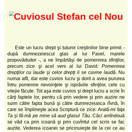
Este un lucru drept şi tuturor creştinilor bine primit -
după dumnezeiescul glas al lui Pavel, marele
propovăduitor -, a ne împărtăşi de pomenirea sfinţilor,
precum zice şi acel vers al lui David:
Pomenirea
drepţilor cu laude şi celor drepţi li se cuvine laudă
. Nu
numai atît, dar este cuvios lucru şi dorit a avea pururea
întru pomenire nevoinţele şi isprăvile sfinţilor, cele cu
vitejie făcute. Tot aşa este cuvios şi drept lucru a scrie în
cărţi faptele lor, pentru că prin vedere şi prin auzire ne
suim către fapta bună şi către dumnezeiasca rîvnă, în
care se împlineşte acea Scriptură ce zice:
Arată-mi faţa
Ta şi fă-mă pe mine să aud glasul Tău.
Căci amîndouă
se văd ca prin icoană şi prin cuvîntul cel scris se fac
auzite. Vederea icoanei se pricinuieşte de la cei ce au