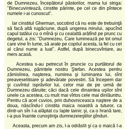
de Dumnezeu, începătorul păstorilor, mama lui striga:
"Binecuvintează, cinstite părinte, pe cel ce din pîntece
numele i-ai cunoscut".
Iar cinstitul Gherman, socotind că nu este de trebuinţă
să facă altă rugăciune, după ungerea mirului, apucînd
capul tatălui cu o mînă şi cu cealaltă arătînd pe prunc cu
degetul, a zis: "Dumnezeu, Care luminează pe tot omul
care vine în lume, să arate pe copilul acesta, la fel cu cel
al cărui nume a luat". Astfel, după binecuvîntare, au
mers acasă.
Acestea s-au petrecut în pruncie cu purtătorul de
Dumnezeu, părintele nostru Ştefan. Acestea pentru
zămislirea, naşterea, numirea şi luminarea lui, sînt
preaveselitoare şi adevărate povestiri. Să începem dar
şi cuvîntul isprăvilor lui, celor mai de pe urmă de
Dumnezeu dăruite; căci dacă cele dinaintea uşilor sînt
unele ca acestea, cu mult mai vîrtos cele mai dinlăuntru.
Pentru că acel cuvios, prin duhovniceasca naştere de a
doua, născîndu-l cinstita maica noastră a tuturor, ca
dintr-un sîn l-a alăptat cu lapte tainic şi, ca o hrană tare,
i-a pus înainte cunoştinţa dumnezeieştilor gînduri.
Aceasta, precum am zis, l-a odrăslit şi ca o maică l-a