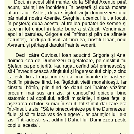
Deci, în acest sfînt munte, de la Sfîntul Axentie pînă
acum, părinţii se închideau în peşteră şi după moarte
aflau raiul. Astfel, după sfîrşitul vieţii dumnezeiescului
părintelui nostru Axentie, Serghie, ucenicul lui, a locuit
în peşteră; după acesta, al treilea purtător de semne şi
care în tot chipul în fapte bune a strălucit, Vendimian;
apoi al patrulea, Grigorie cel înfrînat şi plin de sfintele
cărunteţi, iar după dînsul, al cincilea, cinstitul Ioan, noul
Avraam, şi părtaşul darului înainte vederii.
Deci, către Cuviosul Ioan aducînd Grigorie şi Ana,
doimea cea de Dumnezeu cugetătoare, pe cinstitul fiu
Ştefan, ca pe o jertfă, l-au rugat, cerînd să-l primească şi
să-l învrednicească sfinţitului şi îngerescului chip, zicînd
că este fiu al rugăciunii şi că, mai înainte de naştere,
încă în pîntece fiind, l-a făgăduit vieţii monahiceşti. Iar
cinstitul bătrîn, plin fiind de darul cel înainte văzător,
precum mai sus am zis, şi cunoscînd obiceiul bine
statornicit al copilului, adică mişcările, liniştea feţei şi
aşezarea ochilor, şi mai în scurt, tot sfîntul dar care era
într-însul, a zis: "Să te binecuvinteze pe tine Dumnezeu,
fiule, şi să te facă vas de alegere". Iar părinţilor lui le-a
zis: "Într-adevăr s-a odihnit Duhul lui Dumnezeu peste
copilul acesta".