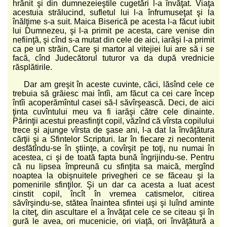
hrănit şi din dumnezeieştile cugetări l-a învăţat. Viaţa
acestuia strălucind, sufletul lui l-a înfrumuseţat şi la
înălţime s-a suit. Maica Biserică pe acesta l-a făcut iubit
lui Dumnezeu, şi l-a primit pe acesta, care venise din
nefiinţă, şi cînd s-a mutat din cele de aici, iarăşi l-a primit
ca pe un străin, Care şi martor al vitejiei lui are să i se
facă, cînd Judecătorul tuturor va da după vrednicie
răsplătirile.
Dar am greşit în aceste cuvinte, căci, lăsînd cele ce
trebuia să grăiesc mai întîi, am făcut ca cei care încep
întîi acoperămîntul casei să-l săvîrşească. Deci, de aici
ţinta cuvîntului meu va fi iarăşi către cele dinainte.
Părinţii acestui preasfinţit copil, văzînd că vîrsta copilului
trece şi ajunge vîrsta de şase ani, l-a dat la învăţătura
cărţii şi a Sfintelor Scripturi. Iar în fiecare zi necontenit
desfătîndu-se în ştiinţe, a covîrşit pe toţi, nu numai în
acestea, ci şi de toată fapta bună îngrijindu-se. Pentru
că nu lipsea împreună cu sfinţita sa maică, mergînd
noaptea la obişnuitele privegheri ce se făceau şi la
pomenirile sfinţilor. Şi un dar ca acesta a luat acest
cinstit copil, încît în vremea catismelor, citirea
săvîrşindu-se, stătea înaintea sfintei uşi şi luînd aminte
la citeţ, din ascultare el a învăţat cele ce se citeau şi în
gură le avea, ori mucenicie, ori viaţă, ori învăţătură a