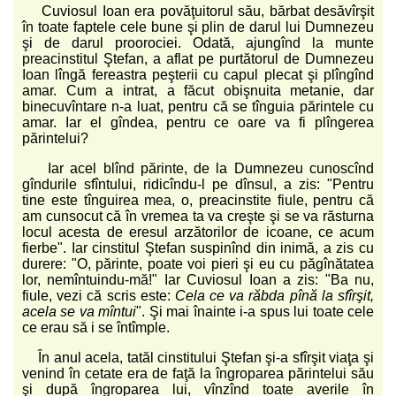
Cuviosul Ioan era povăţuitorul său, bărbat desăvîrşit
în toate faptele cele bune şi plin de darul lui Dumnezeu
şi de darul proorociei. Odată, ajungînd la munte
preacinstitul Ştefan, a aflat pe purtătorul de Dumnezeu
Ioan lîngă fereastra peşterii cu capul plecat şi plîngînd
amar. Cum a intrat, a făcut obişnuita metanie, dar
binecuvîntare n-a luat, pentru că se tînguia părintele cu
amar. Iar el gîndea, pentru ce oare va fi plîngerea
părintelui?
Iar acel blînd părinte, de la Dumnezeu cunoscînd
gîndurile sfîntului, ridicîndu-l pe dînsul, a zis: "Pentru
tine este tînguirea mea, o, preacinstite fiule, pentru că
am cunsocut că în vremea ta va creşte şi se va răsturna
locul acesta de eresul arzătorilor de icoane, ce acum
fierbe". Iar cinstitul Ştefan suspinînd din inimă, a zis cu
durere: "O, părinte, poate voi pieri şi eu cu păgînătatea
lor, nemîntuindu-mă!" Iar Cuviosul Ioan a zis: "Ba nu,
fiule, vezi că scris este:
Cela ce va răbda pînă la sfîrşit,
acela se va mîntui
". Şi mai înainte i-a spus lui toate cele
ce erau să i se întîmple.
În anul acela, tatăl cinstitului Ştefan şi-a sfîrşit viaţa şi
venind în cetate era de faţă la îngroparea părintelui său
şi după îngroparea lui, vînzînd toate averile în