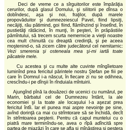
Deci de vreme ce a sîrguitorilor este împărăţia
cerurilor, după glasul Domului, şi silitorii pe dînsa o
dobîndesc, aşa şi noi, fraţilor, după marele
propovăduitor şi dumnezeiescul Pavel, fiind lipsiţi,
necăjiţi, rău pătimind, goi fiind, flămînzind şi însetînd, în
pustietăţi rătăcind, în munţi, în peşteri, în prăpăstiile
pămîntului, să trecem scurta nemernicie a vieţii noastre
cea mult chinuită cu dreaptă credinţă, şi pe aceea
moştenind-o, să zicem către judecătorul cel nemitarnic:
Vezi smerenia şi osteneala mea şi-mi iartă toate
păcatele mele.
Cu acestea şi cu multe alte cuvinte mîngîietoare
luminînd prea fericitul părintele nostru Ştefan pe fiii pe
care în Domnul i-a născut, în fiecare zi nu se odihnea,
crescîndu-i pe dînşii în rînduiala mîntuirii.
Ajungînd pînă la douăzeci de ucenici cu numărul, pe
Marin, bărbatul cel de Dumnezeu întărit, la ale
economiei şi la toate ale locaşului l-a aşezat prea
fericitul întîi. Iar el punea mai aspre nevoinţe pe sine,
avînd dorinţă ca mai cu strîmtorare să se închidă, decît
în strîmtoarea peşterii. Pentru că capul muntelui cu o
piatră mare terminîndu-se, avea o rîpă adîncită spre
partea de miazăzi în care se afla şi mînăstirea şi peştera