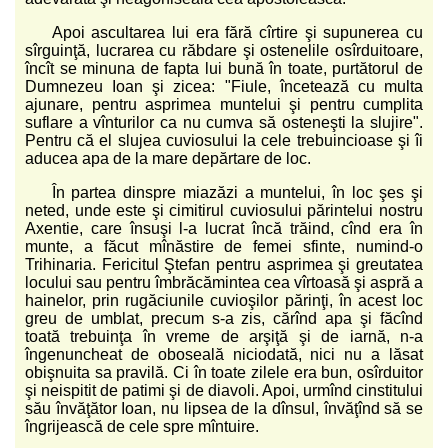
Apoi ascultarea lui era fără cîrtire şi supunerea cu
sîrguinţă, lucrarea cu răbdare şi ostenelile osîrduitoare,
încît se minuna de fapta lui bună în toate, purtătorul de
Dumnezeu Ioan şi zicea: "Fiule, încetează cu multa
ajunare, pentru asprimea muntelui şi pentru cumplita
suflare a vînturilor ca nu cumva să osteneşti la slujire".
Pentru că el slujea cuviosului la cele trebuincioase şi îi
aducea apa de la mare depărtare de loc.
În partea dinspre miazăzi a muntelui, în loc şes şi
neted, unde este şi cimitirul cuviosului părintelui nostru
Axentie, care însuşi l-a lucrat încă trăind, cînd era în
munte, a făcut mînăstire de femei sfinte, numind-o
Trihinaria. Fericitul Ştefan pentru asprimea şi greutatea
locului sau pentru îmbrăcămintea cea vîrtoasă şi aspră a
hainelor, prin rugăciunile cuvioşilor părinţi, în acest loc
greu de umblat, precum s-a zis, cărînd apa şi făcînd
toată trebuinţa în vreme de arşiţă şi de iarnă, n-a
îngenuncheat de oboseală niciodată, nici nu a lăsat
obişnuita sa pravilă. Ci în toate zilele era bun, osîrduitor
şi neispitit de patimi şi de diavoli. Apoi, urmînd cinstitului
său învăţător Ioan, nu lipsea de la dînsul, învăţînd să se
îngrijească de cele spre mîntuire.