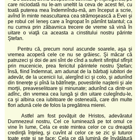
care niciodată nu le-am uneltit la ceva de acest fel, cu
toată puterea mea îndemnîndu-mă, am început a scrie,
avînd în minte neascultarea cea strămoşească a Evei şi
pe robul cel leneş care a îngropat în pămînt talantul; ca
nu cumva prin zăbavnica trecere de vreme să vină în
uitare o viaţă ca aceasta a cinstitului nostru părinte
Ştefan.
Pentru că, precum norul ascunde soarele, aşa şi
vremea acoperă cele ce nu se grăiesc. Şi măcar că
patruzeci şi doi de ani sînt de cînd a suferit sfinţitul sfîrşit
prin mucenicie, prea fericitul părintele nostru Ştefan;
însă, fiind îndemnat, am adunat de la bărbaţi iubitori de
adevăr, de la ucenicii lui, alergînd ici şi colo, şi adunînd
din tinereţe şi pînă la bătrîneţe, povestirile naşterii şi ale
morţii, preaveselitoare şi minunate; adunînd ca dintr-un
adînc, din vremea cea lungă şi din uitare culegîndu-le,
ca şi albina cea iubitoare de osteneală, care din multe
flori adună cele de folos la pregătirea mierei.
Astfel am fost povăţuit de Hristos, adevăratul
Dumnezeul nostru, Cel ce luminează pe tot omul ce
vine în lume, Cela ce este mintea celor ce cu dreaptă
credinţă înţeleg, şi cuvînt al celor ce se zic şi tuturor
toate este şi se face; Cela ce dă lumină de învăţătură