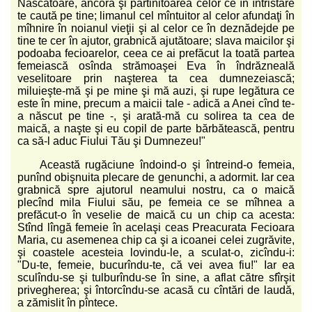
Născătoare, ancora şi părtinitoarea celor ce în întristare
te caută pe tine; limanul cel mîntuitor al celor afundaţi în
mîhnire în noianul vieţii şi al celor ce în deznădejde pe
tine te cer în ajutor, grabnică ajutătoare; slava maicilor şi
podoaba fecioarelor, ceea ce ai prefăcut la toată partea
femeiască osînda strămoaşei Eva în îndrăzneală
veselitoare prin naşterea ta cea dumnezeiască;
miluieşte-mă şi pe mine şi mă auzi, şi rupe legătura ce
este în mine, precum a maicii tale - adică a Anei cînd te-
a născut pe tine -, şi arată-mă cu solirea ta cea de
maică, a naşte şi eu copil de parte bărbătească, pentru
ca să-l aduc Fiului Tău şi Dumnezeu!"
Această rugăciune îndoind-o şi întreind-o femeia,
punînd obişnuita plecare de genunchi, a adormit. Iar cea
grabnică spre ajutorul neamului nostru, ca o maică
plecînd mila Fiului său, pe femeia ce se mîhnea a
prefăcut-o în veselie de maică cu un chip ca acesta:
Stînd lîngă femeie în acelaşi ceas Preacurata Fecioara
Maria, cu asemenea chip ca şi a icoanei celei zugrăvite,
şi coastele acesteia lovindu-le, a sculat-o, zicîndu-i:
"Du-te, femeie, bucurîndu-te, că vei avea fiu!" Iar ea
sculîndu-se şi tulburîndu-se în sine, a aflat către sfîrşit
privegherea; şi întorcîndu-se acasă cu cîntări de laudă,
a zămislit în pîntece.