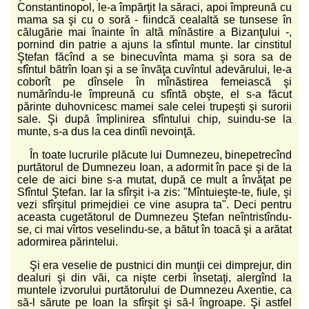
Constantinopol, le-a împărţit la săraci, apoi împreună cu
mama sa şi cu o soră - fiindcă cealaltă se tunsese în
călugărie mai înainte în altă mînăstire a Bizanţului -,
pornind din patrie a ajuns la sfîntul munte. Iar cinstitul
Ştefan făcînd a se binecuvînta mama şi sora sa de
sfîntul bătrîn Ioan şi a se învăţa cuvîntul adevărului, le-a
coborît pe dînsele în mînăstirea femeiască şi
numărîndu-le împreună cu sfîntă obşte, el s-a făcut
părinte duhovnicesc mamei sale celei trupeşti şi surorii
sale. Şi după împlinirea sfîntului chip, suindu-se la
munte, s-a dus la cea dintîi nevoinţă.
În toate lucrurile plăcute lui Dumnezeu, binepetrecînd
purtătorul de Dumnezeu Ioan, a adormit în pace şi de la
cele de aici bine s-a mutat, după ce mult a învăţat pe
Sfîntul Ştefan. Iar la sfîrşit i-a zis: "Mîntuieşte-te, fiule, şi
vezi sfîrşitul primejdiei ce vine asupra ta". Deci pentru
aceasta cugetătorul de Dumnezeu Ştefan neîntristîndu-
se, ci mai vîrtos veselindu-se, a bătut în toacă şi a arătat
adormirea părintelui.
Şi era veselie de pustnici din munţii cei dimprejur, din
dealuri şi din văi, ca nişte cerbi însetaţi, alergînd la
muntele izvorului purtătorului de Dumnezeu Axentie, ca
să-l sărute pe Ioan la sfîrşit şi să-l îngroape. Şi astfel