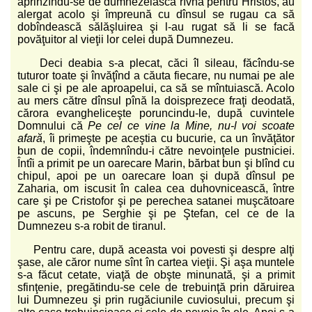
aprinzîndu-se de dumnezeiasca rîvnă pentru Hristos, au
alergat acolo şi împreună cu dînsul se rugau ca să
dobîndească sălăşluirea şi l-au rugat să li se facă
povăţuitor al vieţii lor celei după Dumnezeu.
Deci deabia s-a plecat, căci îl sileau, făcîndu-se
tuturor toate şi învăţînd a căuta fiecare, nu numai pe ale
sale ci şi pe ale aproapelui, ca să se mîntuiască. Acolo
au mers către dînsul pînă la doisprezece fraţi deodată,
cărora evangheliceşte poruncindu-le, după cuvintele
Domnului că
Pe cel ce vine la Mine, nu-l voi scoate
afară
, îi primeşte pe aceştia cu bucurie, ca un învăţător
bun de copii, îndemnîndu-i către nevoinţele pustniciei.
Întîi a primit pe un oarecare Marin, bărbat bun şi blînd cu
chipul, apoi pe un oarecare Ioan şi după dînsul pe
Zaharia, om iscusit în calea cea duhovnicească, între
care şi pe Cristofor şi pe perechea satanei muşcătoare
pe ascuns, pe Serghie şi pe Ştefan, cel ce de la
Dumnezeu s-a robit de tiranul.
Pentru care, după aceasta voi povesti şi despre alţi
şase, ale căror nume sînt în cartea vieţii. Şi aşa muntele
s-a făcut cetate, viaţă de obşte minunată, şi a primit
sfinţenie, pregătindu-se cele de trebuinţă prin dăruirea
lui Dumnezeu şi prin rugăciunile cuviosului, precum şi