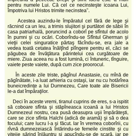
pentru numele Lui. Că cel ce necinsteşte icoana Lui,
împotriva lui Hristos trimite necinstea".
Acestea auzindu-le împăratul cel fără de lege şi
răcnind ca un leu, a trimis slujitori şi purtători de săbii în
casa patriarhală, poruncind a coborî pe sfîntul de acolo
în pumni şi cu ocări. Coborîndu-se Sfîntul Gherman şi
vieţii celei singuratice părtaş făcîndu-se, era jale a
vedea toată cetatea înălţînd plîngere pentru el, căci se
păgubea de învăţătura părintelui cea curgătoare de
miere. Ziua aceea nu a fost lumină, ci întuneric, tînguire,
vaiete peste vaiete, după cum zice proorocul.
În aceste zile triste, păgînul Anastasie, cu mînă de
păgînătate, i-a luat arhieria cu ostaşi, iar nu cu hotărîrea
buneicredinţe a lui Dumnezeu, Care toate ale Bisericii
le-a dat împăraţilor.
Deci în aceste vremi, tiranul cuprins de eres, s-a ispitit
să coboare sfînta şi stăpîneasca icoană a lui Hristos
Dumnezeul nostru, cea pusă deasupra uşii împărăteşti,
care se zice sfînta Halchi (adică de aramă) şi să o dea
focului; care lucru l-a şi făcut. Iar în vremea coborîrii, cu
rîvnă dumnezeiască întărindu-se femeile cinstite şi cu
vitejie sărind înlăuntru şi apucîndu-se de scară, iar pe