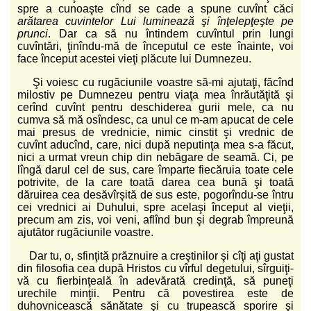
spre a cunoaşte cînd se cade a spune cuvînt căci
arătarea cuvintelor Lui luminează şi înţelepţeşte pe
prunci
. Dar ca să nu întindem cuvîntul prin lungi
cuvîntări, ţinîndu-mă de începutul ce este înainte, voi
face început acestei vieţi plăcute lui Dumnezeu.
Şi voiesc cu rugăciunile voastre să-mi ajutaţi, făcînd
milostiv pe Dumnezeu pentru viaţa mea înrăutăţită şi
cerînd cuvînt pentru deschiderea gurii mele, ca nu
cumva să mă osîndesc, ca unul ce m-am apucat de cele
mai presus de vrednicie, nimic cinstit şi vrednic de
cuvînt aducînd, care, nici după neputinţa mea s-a făcut,
nici a urmat vreun chip din nebăgare de seamă. Ci, pe
lîngă darul cel de sus, care împarte fiecăruia toate cele
potrivite, de la care toată darea cea bună şi toată
dăruirea cea desăvîrşită de sus este, pogorîndu-se întru
cei vrednici ai Duhului, spre acelaşi început al vieţii,
precum am zis, voi veni, aflînd bun şi degrab împreună
ajutător rugăciunile voastre.
Dar tu, o, sfinţită prăznuire a creştinilor şi cîţi aţi gustat
din filosofia cea după Hristos cu vîrful degetului, sîrguiţi-
vă cu fierbinţeală în adevărată credinţă, să puneţi
urechile minţii. Pentru că povestirea este de
duhovnicească sănătate şi cu trupească sporire şi