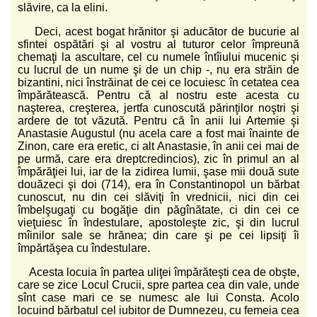
slăvire, ca la elini.
Deci, acest bogat hrănitor şi aducător de bucurie al
sfintei ospătări şi al vostru al tuturor celor împreună
chemaţi la ascultare, cel cu numele întîiului mucenic şi
cu lucrul de un nume şi de un chip -, nu era străin de
bizantini, nici înstrăinat de cei ce locuiesc în cetatea cea
împărătească. Pentru că al nostru este acesta cu
naşterea, creşterea, jertfa cunoscută părinţilor noştri şi
ardere de tot văzută. Pentru că în anii lui Artemie şi
Anastasie Augustul (nu acela care a fost mai înainte de
Zinon, care era eretic, ci alt Anastasie, în anii cei mai de
pe urmă, care era dreptcredincios), zic în primul an al
împărăţiei lui, iar de la zidirea lumii, şase mii două sute
douăzeci şi doi (714), era în Constantinopol un bărbat
cunoscut, nu din cei slăviţi în vrednicii, nici din cei
îmbelşugaţi cu bogăţie din păgînătate, ci din cei ce
vieţuiesc în îndestulare, apostoleşte zic, şi din lucrul
mîinilor sale se hrănea; din care şi pe cei lipsiţi îi
împărtăşea cu îndestulare.
Acesta locuia în partea uliţei împărăteşti cea de obşte,
care se zice Locul Crucii, spre partea cea din vale, unde
sînt case mari ce se numesc ale lui Consta. Acolo
locuind bărbatul cel iubitor de Dumnezeu, cu femeia cea