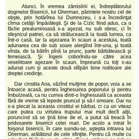
Atunci, în vremea zămislirii ei, îndreptătorului
dogmelor Bisericii, lui Gherman, părintele nostru cel de
obşte, prin hotărîrea lui Dumnezeu, i s-a încredinţat
cîrma cetăţii împărăteşti. Şi de la Cizic fiind adus, ca o
făclie prealuminoasă s-a aşezat, nu sub obroc, ci în
sfeşnicul patriei, ca să strălucească la toată lumea, ca
într-o casă. Iar la aşezarea în scaun a acestuia, toată
adunarea cea de sub soare alergînd într-una, şi toată
vîrsta, de la bătrîn pînă la prunc, parte bărbătească şi
femeiască. Şi îngerii coborîndu-se către acea
veselitoare aşezare în scaun, împreună cu toţi s-au
adunat cum şi aceste două stîlpări bine roditoare ale
dreptei credinţe.
Dar cinstita Ana, văzînd mulţime de popor, voia a se
întoarce acasă, pentru înghesuirea poporului şi pentru
îmbulzeală, ca nu cumva dintr-o înghesuială ca aceasta
fără de vreme să lepede pruncul şi să-l omoare. Dar nu
s-a plecat la aceasta cinstitul ei bărbat, ci ca un viteaz
care putea cu virtutea trupului mai mult decît alţii,
poruncind să se ţină bine de el, a putut să treacă în
pridvoarele bisericii celei mari. De acolo a intrat în
foişorul bisericii, în care suindu-se, aştepta intrarea lui
Gherman, arătătorul de cele sfinţite. Pentru că multe cu