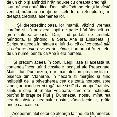
de un chip şi amîndoi hrănindu-se cu dreapta credinţă, li
s-au născut două fiice. Deci, născîndu-se ele şi la vîrstă
venind, hrăneau părinţii pe fiicele lor din Scriptură şi în
dreapta credinţă, asemenea lor.
Şi dreptcredincioasa lor mamă, văzînd vremea
curgînd şi că nu avea copil de parte bărbătească, cu
greu suferea aceasta. Dar, fiind purtată de credinţă
neîndoită, şi gîndind la Sara, Ana şi Elisabeta, şi
Scriptura aceea în mintea ei luînd-o, că
cel ce caută află
şi celui ce bate i se va deschide
, i-au urmat Anei celei
de un nume, pentru că Ana îi era numele.
Şi precum aceea în cortul Legii, aşa şi aceasta nu
contenea înconjurînd cinstitele locaşuri ale Preacuratei
Maicii lui Dumnezeu, dar mai ales în preacinstita ei
biserică din Vlaherna, în fiecare zi mergînd şi fiind
nelipsită de la privegherea cea de toată noaptea spre
vineri, aducînd cereri rugătoare şi stînd aproape înaintea
sfîntului chip al Sfintei Fecioare, care era închipuită
purtînd în braţe pe Fiul şi Dumnezeul nostru, mîntuirea
cea de obşte a neamului nostru, vărsa lacrimi şi grăia
unele ca acestea:
"Acoperămîntul celor ce aleargă la tine, de Dumnezeu