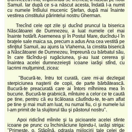
Samuil. Iar după ce s-a născut acesta, îndată l-a numit
cu numele întîiului mucenic Ştefan, după mai înainte
vestirea cinstitului părintelui nostru Gherman.
Trecînd cele opt zile şi ducînd pruncul la biserica
Născătoarei de Dumnezeu, a luat numele cel mai
înainte hotărît. Asemenea şi în Postul Mare, ducîndu-l în
braţele sale maica sa, precum a adus Ana cea vestită pe
sfinţitul Samuil, au ajuns la Vlaherna, la cinstita biserică
a Născătoarei de Dumnezeu, împreună cu bărbatul său,
în care făcîndu-şi rugăciunea, şi-au luat cererea şi
înaintea acelei dumnezeieşti icoane iarăşi stînd, cu
lacrimi mulţumind, zicea:
"Bucură-te, întru tot curată, care mi-ai dezlegat
sterpiciunea naşterii de copii, de parte bărbătească.
Bucură-te preacurată care ai întors mîhnirea mea în
bucurie. Bucură-te grabnică, mîntuire a celor ce te caută
pe tine, pentru că eu ticăloasa căutîndu-te, te-am aflat
pe tine şi mai mult am luat, nu numai fiu, ci şi numele lui
l-am primit de la slujitorul tău şi păstorul nostru".
Apoi ridicînd mîinile şi la picioarele acelei sfinte
icoane pe prunc cu închinăciune lipindu-l, iarăşi striga:
"Primeşte, o, Stăpînă, odrasla mijlocirii tale celei de