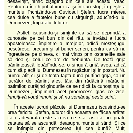
desăvîrşit, nimic cîştigînd din cele ale acestui veac.
Pentru că în chipul albinei ca şi într-un stup, în peştera
muntelui închizîndu-se Cuviosul Ştefan, lucra mierea
cea dulce a faptelor bune cu sîrguinţă, aducînd-o lui
Dumnezeu, Împăratul tuturor.
Astfel, iscusindu-şi simţirile ca să se deprindă a
cunoaşte pe cel bun din cel rău, a învăţat a lucra
apostoleasca împletire a mrejelor, adică meşteşugul
pescăresc, precum şi al bunei scrieri, pentru ca să nu
îngreuieze pe cineva, ci mai vîrtos prin ostenelile sale
să dea şi celui ce are de trebuinţă. De toată grija
pămîntească lepădîndu-se, o singură grijă avea, adică
cum să placă lui Dumnezeu în rugăciuni şi în posturi. Nu
numai atît, ci şi de toată fapta bună purtînd grijă, ca un
lucrător de pămînt ales, tăia din rădăcină mărăcinii
patimilor, curăţind gîndurile ce se ridică la cunoştinţa lui
Dumnezeu, împlinind acel proorocesc glas ce zice:
Înnoiţi-vă vouă înnoiri şi să nu semănaţi peste spini
.
În aceste lucruri plăcute lui Dumnezeu iscusindu-se
prea fericitul Ştefan, tuturor din aceasta se făcea arătat;
căci adevărată este aceea ce s-a zis că nu poate
cetatea să se ascundă, deasupra muntelui stînd. Şi ce
se întîmpla din petrecerea lui cea bună? Mulţi