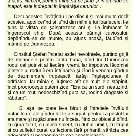
a scris:
Nimeni, punînd mîna sa pe plug şi întorcîndu-se
înapoi, este îndreptat în împărăţia cerurilor
".
Deci acestea învăţîndu-l pe dînsul şi mai multe decît
acestea, apoi cerînd şi luînd din mîinile lui foarfecele, l-a
tuns la vîrsta de şaisprezece ani şi l-a îmbrăcat în
îngerescul chip. După aceasta părinţii cuviosului,
depărtîndu-se de munte, au ajuns acasă, lăudînd şi
mărind pe Dumnezeu.
Cinstitul Ştefan începu astfel nevoinţele, purtînd grijă
de merindele pentru fapta bună, dînd lui Dumnezeu
rodul cel potrivit al fiecărei vremi. Iar împotriva lăcomiei
pîntecelui rodul îi era înfrînarea şi cînd îi veneau gînduri
de dezmierdare trupească, iarăşi înţelepciunea îl
odrăslea. Iar mînia şi iuţimea atît de mult le-a stăpînit,
încît prooroceşte putem zice: "Era ca un surd, neauzind,
şi ca un mut, nedeschizînd gura sa, rodind dragoste şi
răbdare".
Şi aşa pe toate le-a biruit şi întreitele învăluiri
nălucitoare ale gîndurilor le-a surpat, pentru că postul lui
era mare şi rugăciunea nu înceta, fiind cu obiceiul blînd,
cu gura tăcut, cu inima smerit, cu duhul umilit, cu trupul
şi cu sufletul curat, cu fecioria fără prihană, sărăcia cea
adevărată şi neagoniseala cea apostolească.