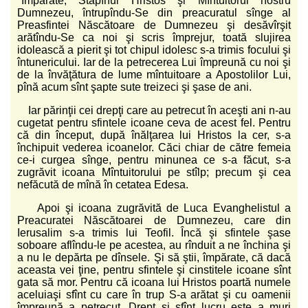
"Împărate, Stăpînul Hristos şi Mîntuitorul nostru
Dumnezeu, întrupîndu-Se din preacuratul sînge al
Preasfintei Născătoare de Dumnezeu şi desăvîrşit
arătîndu-Se ca noi şi scris împrejur, toată slujirea
idolească a pierit şi tot chipul idolesc s-a trimis focului şi
întunericului. Iar de la petrecerea Lui împreună cu noi şi
de la învăţătura de lume mîntuitoare a Apostolilor Lui,
pînă acum sînt şapte sute treizeci şi şase de ani.
Iar părinţii cei drepţi care au petrecut în aceşti ani n-au
cugetat pentru sfintele icoane ceva de acest fel. Pentru
că din început, după înălţarea lui Hristos la cer, s-a
închipuit vederea icoanelor. Căci chiar de către femeia
ce-i curgea sînge, pentru minunea ce s-a făcut, s-a
zugrăvit icoana Mîntuitorului pe stîlp; precum şi cea
nefăcută de mînă în cetatea Edesa.
Apoi şi icoana zugrăvită de Luca Evanghelistul a
Preacuratei Născătoarei de Dumnezeu, care din
Ierusalim s-a trimis lui Teofil. Încă şi sfintele şase
soboare aflîndu-le pe acestea, au rînduit a ne închina şi
a nu le depărta pe dînsele. Şi să ştii, împărate, că dacă
aceasta vei ţine, pentru sfintele şi cinstitele icoane sînt
gata să mor. Pentru că icoana lui Hristos poartă numele
aceluiaşi sfînt cu care în trup S-a arătat şi cu oamenii
împreună a petrecut. Drept şi sfînt lucru este a muri