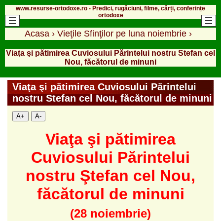
www.resurse-ortodoxe.ro - Predici, rugăciuni, filme, cărți, conferințe
ortodoxe
Acasa
›
Vieţile Sfinţilor pe luna noiembrie
›
Viaţa şi pătimirea Cuviosului Părintelui nostru Stefan cel
Nou, făcătorul de minuni
Viaţa şi pătimirea Cuviosului Părintelui
nostru Stefan cel Nou, făcătorul de minuni
A+
A-
Viaţa şi pătimirea
Cuviosului Părintelui
nostru Ştefan cel Nou,
făcătorul de minuni
(28 noiembrie)