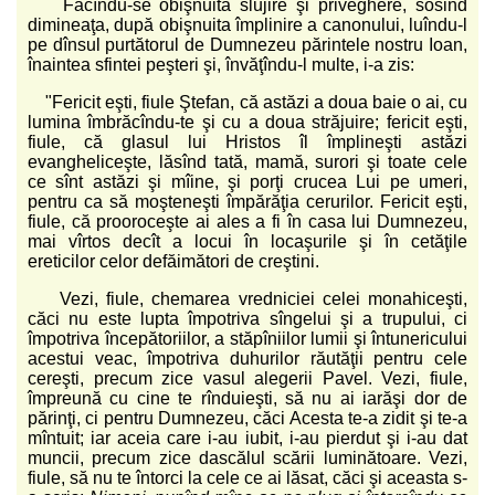
Făcîndu-se obişnuita slujire şi priveghere, sosind
dimineaţa, după obişnuita împlinire a canonului, luîndu-l
pe dînsul purtătorul de Dumnezeu părintele nostru Ioan,
înaintea sfintei peşteri şi, învăţîndu-l multe, i-a zis:
"Fericit eşti, fiule Ştefan, că astăzi a doua baie o ai, cu
lumina îmbrăcîndu-te şi cu a doua străjuire; fericit eşti,
fiule, că glasul lui Hristos îl împlineşti astăzi
evangheliceşte, lăsînd tată, mamă, surori şi toate cele
ce sînt astăzi şi mîine, şi porţi crucea Lui pe umeri,
pentru ca să moşteneşti împărăţia cerurilor. Fericit eşti,
fiule, că prooroceşte ai ales a fi în casa lui Dumnezeu,
mai vîrtos decît a locui în locaşurile şi în cetăţile
ereticilor celor defăimători de creştini.
Vezi, fiule, chemarea vredniciei celei monahiceşti,
căci nu este lupta împotriva sîngelui şi a trupului, ci
împotriva începătoriilor, a stăpîniilor lumii şi întunericului
acestui veac, împotriva duhurilor răutăţii pentru cele
cereşti, precum zice vasul alegerii Pavel. Vezi, fiule,
împreună cu cine te rînduieşti, să nu ai iarăşi dor de
părinţi, ci pentru Dumnezeu, căci Acesta te-a zidit şi te-a
mîntuit; iar aceia care i-au iubit, i-au pierdut şi i-au dat
muncii, precum zice dascălul scării luminătoare. Vezi,
fiule, să nu te întorci la cele ce ai lăsat, căci şi aceasta s-