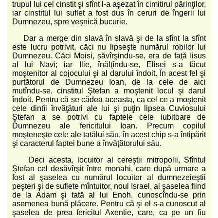
trupul lui cel cinstit şi sfînt l-a aşezat în cimitirul părinţilor,
iar cinstitul lui suflet a fost dus în ceruri de îngerii lui
Dumnezeu, spre veşnică bucurie.
Dar a merge din slavă în slavă şi de la sfînt la sfînt
este lucru potrivit, căci nu lipseşte numărul robilor lui
Dumnezeu. Căci Moisi, săvîrşindu-se, era de faţă Iisus
al lui Navi; iar Ilie, înălţîndu-se, Elisei s-a făcut
moştenitor al cojocului şi al darului îndoit. În acest fel şi
purtătorul de Dumnezeu Ioan, de la cele de aici
mutîndu-se, cinstitul Ştefan a moştenit locul şi darul
îndoit. Pentru că se cădea aceasta, ca cel ce a moştenit
cele dintîi învăţături ale lui şi puţin lipsea Cuviosului
Ştefan a se potrivi cu faptele cele iubitoare de
Dumnezeu ale fericitului Ioan. Precum copilul
moşteneşte cele ale tatălui său, în acest chip s-a întipărit
şi caracterul faptei bune a învăţătorului său.
Deci acesta, locuitor al cereştii mitropolii, Sfîntul
Ştefan cel desăvîrşit între monahi, care după urmare a
fost al şaselea cu numărul locuitor al dumnezeieştii
peşteri şi de suflete mîntuitor, noul Israel, al şaselea fiind
de la Adam şi tată al lui Enoh, cunoscîndu-se prin
asemenea bună plăcere. Pentru că şi el s-a cunoscut al
şaselea de prea fericitul Axentie, care, ca pe un fiu