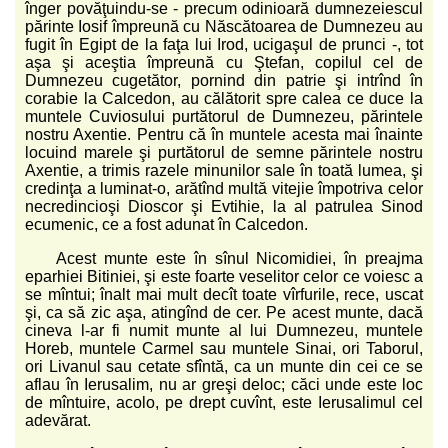
înger povăţuindu-se - precum odinioară dumnezeiescul
părinte Iosif împreună cu Născătoarea de Dumnezeu au
fugit în Egipt de la faţa lui Irod, ucigaşul de prunci -, tot
aşa şi aceştia împreună cu Ştefan, copilul cel de
Dumnezeu cugetător, pornind din patrie şi intrînd în
corabie la Calcedon, au călătorit spre calea ce duce la
muntele Cuviosului purtătorul de Dumnezeu, părintele
nostru Axentie. Pentru că în muntele acesta mai înainte
locuind marele şi purtătorul de semne părintele nostru
Axentie, a trimis razele minunilor sale în toată lumea, şi
credinţa a luminat-o, arătînd multă vitejie împotriva celor
necredincioşi Dioscor şi Evtihie, la al patrulea Sinod
ecumenic, ce a fost adunat în Calcedon.
Acest munte este în sînul Nicomidiei, în preajma
eparhiei Bitiniei, şi este foarte veselitor celor ce voiesc a
se mîntui; înalt mai mult decît toate vîrfurile, rece, uscat
şi, ca să zic aşa, atingînd de cer. Pe acest munte, dacă
cineva l-ar fi numit munte al lui Dumnezeu, muntele
Horeb, muntele Carmel sau muntele Sinai, ori Taborul,
ori Livanul sau cetate sfîntă, ca un munte din cei ce se
aflau în Ierusalim, nu ar greşi deloc; căci unde este loc
de mîntuire, acolo, pe drept cuvînt, este Ierusalimul cel
adevărat.