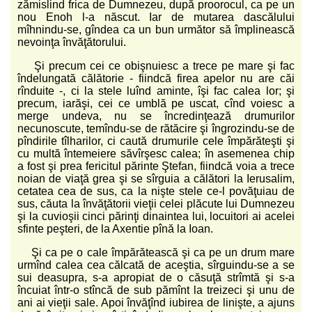
zămislind frica de Dumnezeu, după proorocul, ca pe un
nou Enoh l-a născut. Iar de mutarea dascălului
mîhnindu-se, gîndea ca un bun următor să împlinească
nevoinţa învăţătorului.
Şi precum cei ce obişnuiesc a trece pe mare şi fac
îndelungată călătorie - fiindcă firea apelor nu are căi
rînduite -, ci la stele luînd aminte, îşi fac calea lor; şi
precum, iarăşi, cei ce umblă pe uscat, cînd voiesc a
merge undeva, nu se încredinţează drumurilor
necunoscute, temîndu-se de rătăcire şi îngrozindu-se de
pîndirile tîlharilor, ci caută drumurile cele împărăteşti şi
cu multă întemeiere săvîrşesc calea; în asemenea chip
a fost şi prea fericitul părinte Ştefan, fiindcă voia a trece
noian de viaţă grea şi se sîrguia a călători la Ierusalim,
cetatea cea de sus, ca la nişte stele ce-l povăţuiau de
sus, căuta la învăţătorii vieţii celei plăcute lui Dumnezeu
şi la cuvioşii cinci părinţi dinaintea lui, locuitori ai acelei
sfinte peşteri, de la Axentie pînă la Ioan.
Şi ca pe o cale împărătească şi ca pe un drum mare
urmînd calea cea călcată de aceştia, sîrguindu-se a se
sui deasupra, s-a apropiat de o căsuţă strîmtă şi s-a
încuiat într-o stîncă de sub pămînt la treizeci şi unu de
ani ai vieţii sale. Apoi învăţînd iubirea de linişte, a ajuns