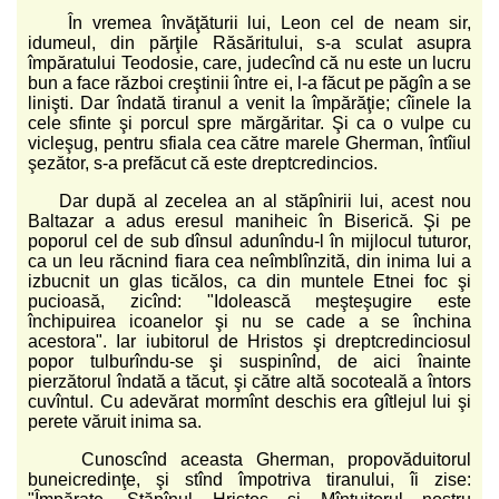
În vremea învăţăturii lui, Leon cel de neam sir,
idumeul, din părţile Răsăritului, s-a sculat asupra
împăratului Teodosie, care, judecînd că nu este un lucru
bun a face război creştinii între ei, l-a făcut pe păgîn a se
linişti. Dar îndată tiranul a venit la împărăţie; cîinele la
cele sfinte şi porcul spre mărgăritar. Şi ca o vulpe cu
vicleşug, pentru sfiala cea către marele Gherman, întîiul
şezător, s-a prefăcut că este dreptcredincios.
Dar după al zecelea an al stăpînirii lui, acest nou
Baltazar a adus eresul maniheic în Biserică. Şi pe
poporul cel de sub dînsul adunîndu-l în mijlocul tuturor,
ca un leu răcnind fiara cea neîmblînzită, din inima lui a
izbucnit un glas ticălos, ca din muntele Etnei foc şi
pucioasă, zicînd: "Idolească meşteşugire este
închipuirea icoanelor şi nu se cade a se închina
acestora". Iar iubitorul de Hristos şi dreptcredinciosul
popor tulburîndu-se şi suspinînd, de aici înainte
pierzătorul îndată a tăcut, şi către altă socoteală a întors
cuvîntul. Cu adevărat mormînt deschis era gîtlejul lui şi
perete văruit inima sa.
Cunoscînd aceasta Gherman, propovăduitorul
buneicredinţe, şi stînd împotriva tiranului, îi zise: