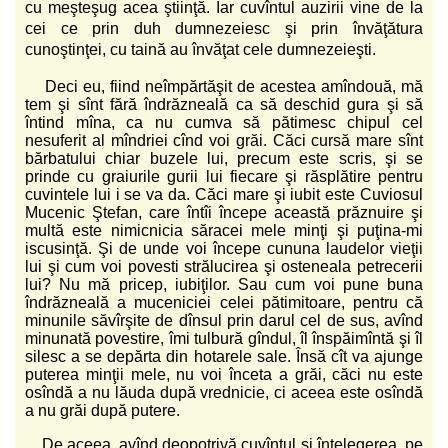
cu meşteşug acea ştiinţă. Iar cuvîntul auzirii vine de la
cei ce prin duh dumnezeiesc şi prin învăţătura
cunoştinţei, cu taină au învăţat cele dumnezeieşti.
Deci eu, fiind neîmpărtăşit de acestea amîndouă, mă
tem şi sînt fără îndrăzneală ca să deschid gura şi să
întind mîna, ca nu cumva să pătimesc chipul cel
nesuferit al mîndriei cînd voi grăi. Căci cursă mare sînt
bărbatului chiar buzele lui, precum este scris, şi se
prinde cu graiurile gurii lui fiecare şi răsplătire pentru
cuvintele lui i se va da. Căci mare şi iubit este Cuviosul
Mucenic Ştefan, care întîi începe această prăznuire şi
multă este nimicnicia săracei mele minţi şi puţina-mi
iscusinţă. Şi de unde voi începe cununa laudelor vieţii
lui şi cum voi povesti strălucirea şi osteneala petrecerii
lui? Nu mă pricep, iubiţilor. Sau cum voi pune buna
îndrăzneală a muceniciei celei pătimitoare, pentru că
minunile săvîrşite de dînsul prin darul cel de sus, avînd
minunată povestire, îmi tulbură gîndul, îl înspăimîntă şi îl
silesc a se depărta din hotarele sale. Însă cît va ajunge
puterea minţii mele, nu voi înceta a grăi, căci nu este
osîndă a nu lăuda după vrednicie, ci aceea este osîndă
a nu grăi după putere.
De aceea, avînd deopotrivă cuvîntul şi înţelegerea, pe