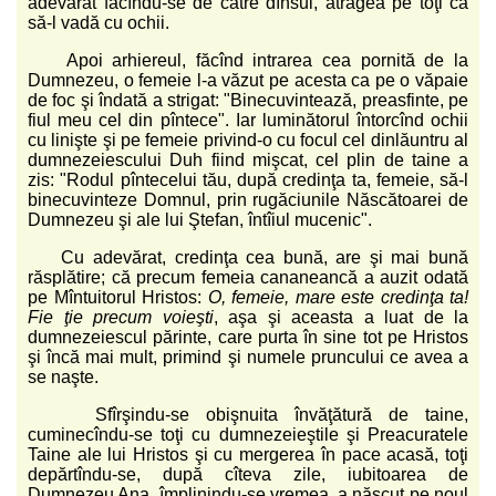
adevărat făcîndu-se de către dînsul, atrăgea pe toţi ca
să-l vadă cu ochii.
Apoi arhiereul, făcînd intrarea cea pornită de la
Dumnezeu, o femeie l-a văzut pe acesta ca pe o văpaie
de foc şi îndată a strigat: "Binecuvintează, preasfinte, pe
fiul meu cel din pîntece". Iar luminătorul întorcînd ochii
cu linişte şi pe femeie privind-o cu focul cel dinlăuntru al
dumnezeiescului Duh fiind mişcat, cel plin de taine a
zis: "Rodul pîntecelui tău, după credinţa ta, femeie, să-l
binecuvinteze Domnul, prin rugăciunile Născătoarei de
Dumnezeu şi ale lui Ştefan, întîiul mucenic".
Cu adevărat, credinţa cea bună, are şi mai bună
răsplătire; că precum femeia cananeancă a auzit odată
pe Mîntuitorul Hristos:
O, femeie, mare este credinţa ta!
Fie ţie precum voieşti
, aşa şi aceasta a luat de la
dumnezeiescul părinte, care purta în sine tot pe Hristos
şi încă mai mult, primind şi numele pruncului ce avea a
se naşte.
Sfîrşindu-se obişnuita învăţătură de taine,
cuminecîndu-se toţi cu dumnezeieştile şi Preacuratele
Taine ale lui Hristos şi cu mergerea în pace acasă, toţi
depărtîndu-se, după cîteva zile, iubitoarea de
Dumnezeu Ana, împlinindu-se vremea, a născut pe noul