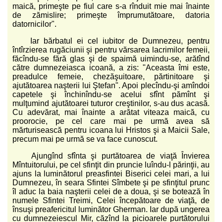
maică, primeşte pe fiul care s-a rînduit mie mai înainte
de zămislire; primeşte împrumutătoare, datoria
datornicilor".
Iar bărbatul ei cel iubitor de Dumnezeu, pentru
întîrzierea rugăciunii şi pentru vărsarea lacrimilor femeii,
făcîndu-se fără glas şi de spaimă uimindu-se, arătînd
către dumnezeiasca icoană, a zis: "Aceasta îmi este,
preadulce femeie, chezăşuitoare, părtinitoare şi
ajutătoarea naşterii lui Ştefan". Apoi plecîndu-şi amîndoi
capetele şi închinîndu-se acelui sfînt pămînt şi
mulţumind ajutătoarei tuturor creştinilor, s-au dus acasă.
Cu adevărat, mai înainte a arătat viteaza maică, cu
proorocie, pe cel care mai pe urmă avea să
mărturisească pentru icoana lui Hristos şi a Maicii Sale,
precum mai pe urmă se va face cunoscut.
Ajungînd sfînta şi purtătoarea de viaţă Învierea
Mîntuitorului, pe cel sfinţit din pruncie luîndu-l părinţii, au
ajuns la luminătorul preasfintei Biserici celei mari, a lui
Dumnezeu, în seara Sfintei Sîmbete şi pe sfinţitul prunc
îl aduc la baia naşterii celei de a doua, şi se botează în
numele Sfintei Treimi, Celei începătoare de viaţă, de
însuşi preafericitul luminător Gherman. Iar după ungerea
cu dumnezeiescul Mir, căzînd la picioarele purtătorului