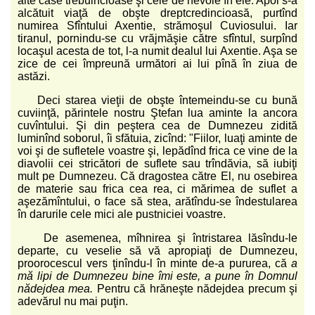
alte case trebuincioase şi cele de nevoie în ele. Apoi s-a
alcătuit viaţă de obşte dreptcredincioasă, purtînd
numirea Sfîntului Axentie, strămoşul Cuviosului. Iar
tiranul, pornindu-se cu vrăjmăşie către sfîntul, surpînd
locaşul acesta de tot, l-a numit dealul lui Axentie. Aşa se
zice de cei împreună următori ai lui pînă în ziua de
astăzi.
Deci starea vieţii de obşte întemeindu-se cu bună
cuviinţă, părintele nostru Ştefan lua aminte la ancora
cuvîntului. Şi din peştera cea de Dumnezeu zidită
luminînd soborul, îi sfătuia, zicînd: "Fiilor, luaţi aminte de
voi şi de sufletele voastre şi, lepădînd frica ce vine de la
diavolii cei stricători de suflete sau trîndăvia, să iubiţi
mult pe Dumnezeu. Că dragostea către El, nu osebirea
de materie sau frica cea rea, ci mărimea de suflet a
aşezămîntului, o face să stea, arătîndu-se îndestularea
în darurile cele mici ale pustniciei voastre.
De asemenea, mîhnirea şi întristarea lăsîndu-le
departe, cu veselie să vă apropiaţi de Dumnezeu,
proorocescul vers ţinîndu-l în minte de-a pururea, că
a
mă lipi de Dumnezeu bine îmi este, a pune în Domnul
nădejdea mea.
Pentru că hrăneşte nădejdea precum şi
adevărul nu mai puţin.