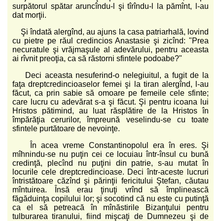
surpătorul spătar aruncîndu-l şi tîrîndu-l la pămînt, l-au
dat morţii.
Şi îndată alergînd, au ajuns la casa patriarhală, lovind
cu pietre pe răul credincios Anastasie şi zicînd: "Prea
necuratule şi vrăjmaşule al adevărului, pentru aceasta
ai rîvnit preoţia, ca să răstorni sfintele podoabe?"
Deci aceasta nesuferind-o nelegiuitul, a fugit de la
faţa dreptcredincioaselor femei şi la tiran alergînd, l-au
făcut, ca prin sabie să omoare pe femeile cele sfinte;
care lucru cu adevărat s-a şi făcut. Şi pentru icoana lui
Hristos pătimind, au luat răsplătire de la Hristos în
împărăţia cerurilor, împreună veselindu-se cu toate
sfintele purtătoare de nevoinţe.
În acea vreme Constantinopolul era în eres. Şi
mîhnindu-se nu puţin cei ce locuiau într-însul cu bună
credinţă, plecînd nu puţini din patrie, s-au mutat în
locurile cele dreptcredincioase. Deci într-aceste lucruri
întristătoare căzînd şi părinţii fericitului Ştefan, căutau
mîntuirea. Însă erau ţinuţi vrînd să împlinească
făgăduinţa copilului lor; şi socotind că nu este cu putinţă
ca el să petreacă în mînăstirile Bizanţului pentru
tulburarea tiranului, fiind mişcaţi de Dumnezeu şi de