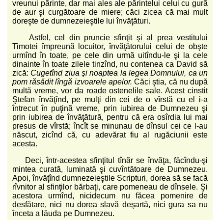
vreunui părinte, dar mai ales ale părintelui celui cu gură
de aur şi curgătoare de miere; căci zicea că mai mult
doreşte de dumnezeieştile lui învăţături.
Astfel, cel din pruncie sfinţit şi al prea vestitului
Timotei împreună locuitor, învăţătorului celui de obşte
urmînd în toate, pe cele din urmă uitîndu-le şi la cele
dinainte în toate zilele tinzînd, nu contenea ca David să
zică:
Cugetînd ziua şi noaptea la legea Domnului, ca un
pom răsădit lîngă izvoarele apelor.
Căci ştia, că nu după
multă vreme, vor da roade ostenelile sale. Acest cinstit
Ştefan învăţînd, pe mulţi din cei de o vîrstă cu el i-a
întrecut în puţină vreme, prin iubirea de Dumnezeu şi
prin iubirea de învăţătură, pentru că era osîrdia lui mai
presus de vîrstă; încît se minunau de dînsul cei ce l-au
născut, zicînd că, cu adevărat fiu al rugăciunii este
acesta.
Deci, într-acestea sfinţitul tînăr se învăţa, făcîndu-şi
mintea curată, luminată şi cuvîntătoare de Dumnezeu.
Apoi, învăţînd dumnezeieştile Scripturi, dorea să se facă
rîvnitor al sfinţilor bărbaţi, care pomeneau de dînsele. Şi
acestora urmînd, nicidecum nu făcea pomenire de
desfătare, nici nu dorea slavă deşartă, nici gura sa nu
înceta a lăuda pe Dumnezeu.