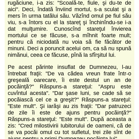
rugăciune, i-a zis: "Scoală-te, fiule, şi du-te de
aici". Deci, îndată înviind mortul, s-a sculat şi a
mers în urma tatălui său. Văzînd omul pe fiul său
viu, s-a întors cu el la stareţ şi închinîndu-se i-a
dat mulţumire. Cunoscînd stareţul învierea
mortului ce se făcuse, s-a mîhnit foarte mult;
pentru că niciodată nu voia să fie făcător de
minuni. Deci a poruncit acelui om, ca să nu spună
nimănui, ceea ce făcuse, pînă la sfîrşitul lui.
Pe acest părinte insuflat de Dumnezeu, l-au
întrebat fraţii: "De va cădea vreun frate într-o
greşeală oarecare, îi este destul un an de
pocăinţă?" Răspuns-a stareţul: "Aspru este
cuvîntul acesta". "Dar şase luni, se cade să se
pocăiască cel ce a greşit?" Răspuns-a stareţul:
"Este mult". Şi iarăşi au zis fraţii: "Dar patruzeci
de zile îi este de ajuns pentru pocăinţă?"
Răspuns-a stareţul: "Este mult". După aceasta a
zis: "Cred milostivirii Iubitorului de oameni, că de
se va pocăi omul cu tot sufletul, trei zile sînt de
ajuns pentru a primi Dumnezeu pocăinţa lui".