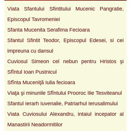
Viata Sfantului Sfintitului Mucenic Pangratie,
Episcopul Tavromeniei
Sfanta Mucenita Serafima Fecioara
Sfantul Sfintit Teodor, Episcopul Edesei, si cei
impreuna cu dansul
Cuviosul Simeon cel nebun pentru Hristos şi
Sfîntul Ioan Pustnicul
Sfînta Muceniţă Iulia fecioara
Viaţa şi minunile Sfîntului Prooroc Ilie Tesviteanul
Sfantul Ierarh Iuvenalie, Patriarhul Ierusalimului
Viata Cuviosului Alexandru, intaiul incepator al
Manastirii Neadormitilor