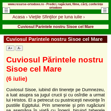
www.resurse-ortodoxe.ro - Predici, rugăciuni, filme, cărți, conferințe
ortodoxe
Acasa
›
Vieţile Sfinţilor pe luna iulie
›
Cuviosul Parintele nostru Sisoe cel Mare
Cuviosul Parintele nostru Sisoe cel Mare
A+
A-
Cuviosul Părintele nostru
Sisoe cel Mare
(6 iulie)
Cuviosul Sisoe, iubind din tinereţe pe Dumnezeu,
a luat asupra sa jugul crucii şi cu osîrdie a urmat
lui Hristos. El a petrecut cu pustniceşti nevoinţe în
pustiile Egiptului. Prin smerenie şi prin rugăciuni
se asemăna în viaţă cu îngerii, biruind taberele