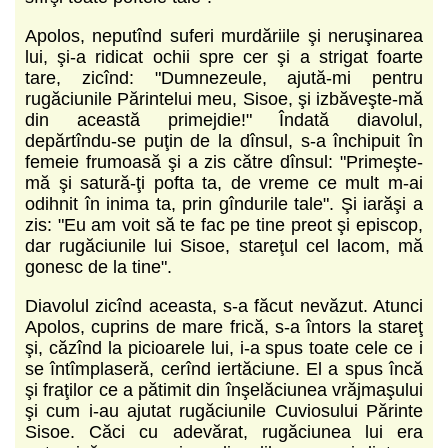
Apolos, neputînd suferi murdăriile şi neruşinarea
lui, şi-a ridicat ochii spre cer şi a strigat foarte
tare, zicînd: "Dumnezeule, ajută-mi pentru
rugăciunile Părintelui meu, Sisoe, şi izbăveşte-mă
din această primejdie!" Îndată diavolul,
depărtîndu-se puţin de la dînsul, s-a închipuit în
femeie frumoasă şi a zis către dînsul: "Primeşte-
mă şi satură-ţi pofta ta, de vreme ce mult m-ai
odihnit în inima ta, prin gîndurile tale". Şi iarăşi a
zis: "Eu am voit să te fac pe tine preot şi episcop,
dar rugăciunile lui Sisoe, stareţul cel lacom, mă
gonesc de la tine".
Diavolul zicînd aceasta, s-a făcut nevăzut. Atunci
Apolos, cuprins de mare frică, s-a întors la stareţ
şi, căzînd la picioarele lui, i-a spus toate cele ce i
se întîmplaseră, cerînd iertăciune. El a spus încă
şi fraţilor ce a pătimit din înşelăciunea vrăjmaşului
şi cum i-au ajutat rugăciunile Cuviosului Părinte
Sisoe. Căci cu adevărat, rugăciunea lui era