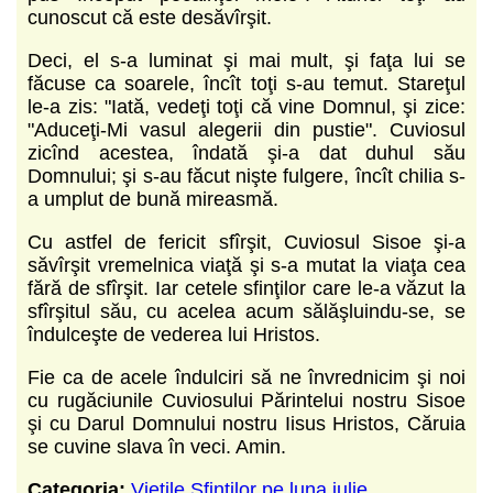
cunoscut că este desăvîrşit.
Deci, el s-a luminat şi mai mult, şi faţa lui se
făcuse ca soarele, încît toţi s-au temut. Stareţul
le-a zis: "Iată, vedeţi toţi că vine Domnul, şi zice:
"Aduceţi-Mi vasul alegerii din pustie". Cuviosul
zicînd acestea, îndată şi-a dat duhul său
Domnului; şi s-au făcut nişte fulgere, încît chilia s-
a umplut de bună mireasmă.
Cu astfel de fericit sfîrşit, Cuviosul Sisoe şi-a
săvîrşit vremelnica viaţă şi s-a mutat la viaţa cea
fără de sfîrşit. Iar cetele sfinţilor care le-a văzut la
sfîrşitul său, cu acelea acum sălăşluindu-se, se
îndulceşte de vederea lui Hristos.
Fie ca de acele îndulciri să ne învrednicim şi noi
cu rugăciunile Cuviosului Părintelui nostru Sisoe
şi cu Darul Domnului nostru Iisus Hristos, Căruia
se cuvine slava în veci. Amin.
Categoria:
Vieţile Sfinţilor pe luna iulie