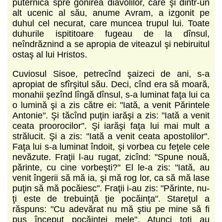
puternică spre gonirea diavolilor, care şi dintr-un
alt ucenic al său, anume Avram, a izgonit pe
duhul cel necurat, care muncea trupul lui. Toate
duhurile ispititoare fugeau de la dînsul,
neîndrăznind a se apropia de viteazul şi nebiruitul
ostaş al lui Hristos.
Cuviosul Sisoe, petrecînd şaizeci de ani, s-a
apropiat de sfîrşitul său. Deci, cînd era să moară,
monahii şezînd lîngă dînsul, s-a luminat faţa lui ca
o lumină şi a zis către ei: "Iată, a venit Părintele
Antonie". Şi tăcînd puţin iarăşi a zis: "Iată a venit
ceata proorocilor". Şi iarăşi faţa lui mai mult a
strălucit. Şi a zis: "Iată a venit ceata apostolilor".
Faţa lui s-a luminat îndoit, şi vorbea cu feţele cele
nevăzute. Fraţii l-au rugat, zicînd: "Spune nouă,
părinte, cu cine vorbeşti?" El le-a zis: "Iată, au
venit îngerii să mă ia, şi mă rog lor, ca să mă lase
puţin să mă pocăiesc". Fraţii i-au zis: "Părinte, nu-
ţi este de trebuinţă ţie pocăinţa". Stareţul a
răspuns: "Cu adevărat nu mă ştiu pe mine să fi
pus început pocăinţei mele". Atunci toţi au