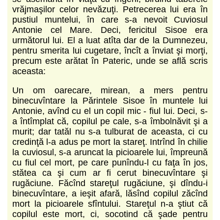
vrăjmaşilor celor nevăzuţi. Petrecerea lui era în
pustiul muntelui, în care s-a nevoit Cuviosul
Antonie cel Mare. Deci, fericitul Sisoe era
următorul lui. El a luat atîta dar de la Dumnezeu,
pentru smerita lui cugetare, încît a înviat şi morţi,
precum este arătat în Pateric, unde se află scris
aceasta:
Un om oarecare, mirean, a mers pentru
binecuvîntare la Părintele Sisoe în muntele lui
Antonie, avînd cu el un copil mic - fiul lui. Deci, s-
a întîmplat că, copilul pe cale, s-a îmbolnăvit şi a
murit; dar tatăl nu s-a tulburat de aceasta, ci cu
credinţă l-a adus pe mort la stareţ. Intrînd în chilie
la cuviosul, s-a aruncat la picioarele lui, împreună
cu fiul cel mort, pe care punîndu-l cu faţa în jos,
stătea ca şi cum ar fi cerut binecuvîntare şi
rugăciune. Făcînd stareţul rugăciune, şi dîndu-i
binecuvîntare, a ieşit afară, lăsînd copilul zăcînd
mort la picioarele sfîntului. Stareţul n-a ştiut că
copilul este mort, ci, socotind că şade pentru