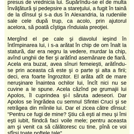
presus de vrednicia lui. Supărîndu-se el de multa
învăţătură şi pedepsire a stareţului, a fugit în taină
de la dînsul şi s-a dus în Alexandria, la rudeniile
sale cele după trup, ca acolo, prin ajutorul
acelora, să poată cîştiga rînduiala preoţiei.
Mergînd el pe cale şi diavolul ieşind în
întîmpinarea lui, i s-a arătat în chip de om înalt la
statură, dar era negru la vedere, murdar la chip,
avînd unghii de fier şi arătînd asemănare de fiară.
Acela era buzat, avea sînuri femeieşti, arătîndu-
se prin aceasta că este şi o parte şi alta a firii;
deci, era foarte îngrozitor. El arăta atît de mare
neruşinare înaintea ochilor lui, încît nici nu se
cuvine a le spune. Acela căzînd pe grumajii lui
Apolos, îl cuprindea şi-l săruta adeseori. Dar
Apolos se îngrădea cu semnul Sfintei Cruci şi se
retrăgea din mîinile lui. Dar el zicea către dînsul:
"Pentru ce fugi de mine? Ştiu că eşti al meu şi îmi
eşti iubit, fiindcă faci voile mele; pentru aceasta
am şi venit ca să călătoresc cu tine, pînă ce voi
sfîrşi toate poftele tale".