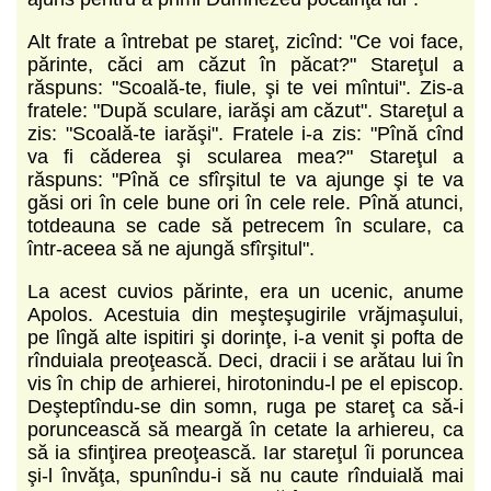
Alt frate a întrebat pe stareţ, zicînd: "Ce voi face,
părinte, căci am căzut în păcat?" Stareţul a
răspuns: "Scoală-te, fiule, şi te vei mîntui". Zis-a
fratele: "După sculare, iarăşi am căzut". Stareţul a
zis: "Scoală-te iarăşi". Fratele i-a zis: "Pînă cînd
va fi căderea şi scularea mea?" Stareţul a
răspuns: "Pînă ce sfîrşitul te va ajunge şi te va
găsi ori în cele bune ori în cele rele. Pînă atunci,
totdeauna se cade să petrecem în sculare, ca
într-aceea să ne ajungă sfîrşitul".
La acest cuvios părinte, era un ucenic, anume
Apolos. Acestuia din meşteşugirile vrăjmaşului,
pe lîngă alte ispitiri şi dorinţe, i-a venit şi pofta de
rînduiala preoţească. Deci, dracii i se arătau lui în
vis în chip de arhierei, hirotonindu-l pe el episcop.
Deşteptîndu-se din somn, ruga pe stareţ ca să-i
poruncească să meargă în cetate la arhiereu, ca
să ia sfinţirea preoţească. Iar stareţul îi poruncea
şi-l învăţa, spunîndu-i să nu caute rînduială mai