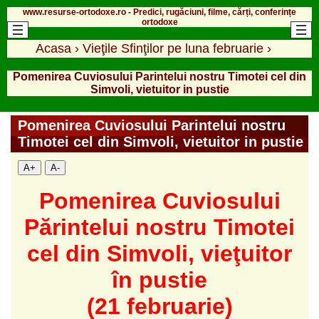
www.resurse-ortodoxe.ro - Predici, rugăciuni, filme, cărți, conferințe
ortodoxe
Acasa
›
Vieţile Sfinţilor pe luna februarie
›
Pomenirea Cuviosului Parintelui nostru Timotei cel din
Simvoli, vietuitor in pustie
Pomenirea Cuviosului Parintelui nostru
Timotei cel din Simvoli, vietuitor in pustie
A+
A-
Pomenirea Cuviosului
Părintelui nostru Timotei
cel din Simvoli, vieţuitor
în pustie
(21 februarie)