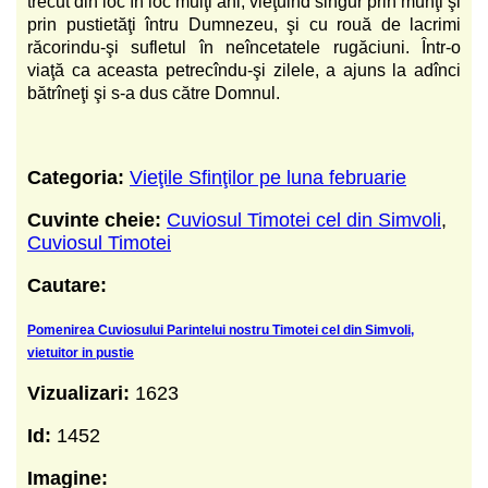
trecut din loc în loc mulţi ani, vieţuind singur prin munţi şi
prin pustietăţi întru Dumnezeu, şi cu rouă de lacrimi
răcorindu-şi sufletul în neîncetatele rugăciuni. Într-o
viaţă ca aceasta petrecîndu-şi zilele, a ajuns la adînci
bătrîneţi şi s-a dus către Domnul.
Categoria:
Vieţile Sfinţilor pe luna februarie
Cuvinte cheie:
Cuviosul Timotei cel din Simvoli
,
Cuviosul Timotei
Cautare:
Pomenirea Cuviosului Parintelui nostru Timotei cel din Simvoli,
vietuitor in pustie
Vizualizari:
1623
Id:
1452
Imagine: