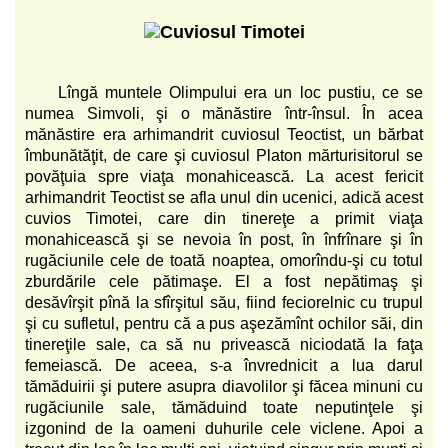
Lîngă muntele Olimpului era un loc pustiu, ce se
numea Simvoli, şi o mănăstire într-însul. În acea
mănăstire era arhimandrit cuviosul Teoctist, un bărbat
îmbunătăţit, de care şi cuviosul Platon mărturisitorul se
povăţuia spre viaţa monahicească. La acest fericit
arhimandrit Teoctist se afla unul din ucenici, adică acest
cuvios Timotei, care din tinereţe a primit viaţa
monahicească şi se nevoia în post, în înfrînare şi în
rugăciunile cele de toată noaptea, omorîndu-şi cu totul
zburdările cele pătimaşe. El a fost nepătimaş şi
desăvîrşit pînă la sfîrşitul său, fiind feciorelnic cu trupul
şi cu sufletul, pentru că a pus aşezămînt ochilor săi, din
tinereţile sale, ca să nu privească niciodată la faţa
femeiască. De aceea, s-a învrednicit a lua darul
tămăduirii şi putere asupra diavolilor şi făcea minuni cu
rugăciunile sale, tămăduind toate neputinţele şi
izgonind de la oameni duhurile cele viclene. Apoi a