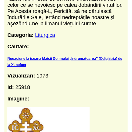
celor ce se nevoiesc pe calea dobândirii virtuţilor.
Pe Acesta roagă-L, Fericită, să ne dăruiască
îndurările Sale, iertând nedreptăţile noastre şi
aşezându-ne la limanul vieţuirii curate.
Categoria:
Liturgica
Cautare:
Rugaciune la icoana Maicii Domnului „Indrumatoarea” (Odighitria) de
la Xenofont
Vizualizari:
1973
Id:
25918
Imagine: