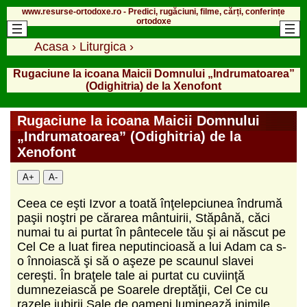
www.resurse-ortodoxe.ro - Predici, rugăciuni, filme, cărți, conferințe
ortodoxe
Acasa
›
Liturgica
›
Rugaciune la icoana Maicii Domnului „Indrumatoarea”
(Odighitria) de la Xenofont
Rugaciune la icoana Maicii Domnului
„Indrumatoarea” (Odighitria) de la
Xenofont
A+
A-
Ceea ce eşti Izvor a toată înţelepciunea îndrumă
paşii noştri pe cărarea mântuirii, Stăpână, căci
numai tu ai purtat în pântecele tău şi ai născut pe
Cel Ce a luat firea neputincioasă a lui Adam ca s-
o înnoiască şi să o aşeze pe scaunul slavei
cereşti. În braţele tale ai purtat cu cuviinţă
dumnezeiască pe Soarele dreptăţii, Cel Ce cu
razele iubirii Sale de oameni luminează inimile