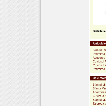
Distribui
Articolel
Sfantul Sf
Patimirea 
Aducerea c
Cuviosul 
Cuviosul 
Patimirea
Cele mai v
Sfantul Mi
Sfanta Muc
Adormirea
Cuvînt la 
Sfantul M
Taierea ca