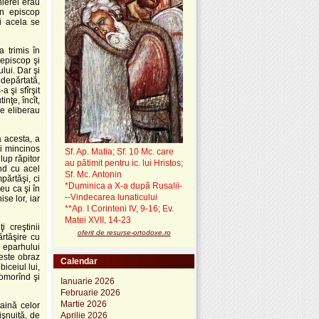
hierei erau
un episcop
i acela se
 trimis în
 episcop şi
lui. Dar şi
 depărtată,
 şi sfîrşit
nţe, încît,
se eliberau
 acesta, a
ui mincinos
Sf. Ap. Matia; Sf. 10 Mc. care
 lup răpitor
au pătimit pentru ic. lui Hristos;
ind cu acel
Sf. Mc. Antonin
părtăşi, ci
*Duminica a X-a după Rusalii-
eu ca şi în
--Vindecarea lunaticului
se lor, iar
**Ap. I Corinteni IV, 9-16; Ev.
Matei XVII, 14-23
 creştinii
oferit de resurse-ortodoxe.ro
rtăşire cu
a eparhului
este obraz
Calendar
iceiul lui,
 omorînd şi
Ianuarie 2026
Februarie 2026
Martie 2026
aină celor
işnuită, de
Aprilie 2026