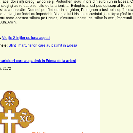
acei doi sfinţi preoţi, Evloghie şi Protoghen, s-au întors din surghiun în Edesa. Cr
ncioşi şi-au reluat bisericile de la arieni, iar Evloghie a fost pus episcop al Edesei
rsis s-a dus către Domnul pe cînd era în surghiun, Protoghen a fost episcop în ce
-tamia şi amîndoi au împodobit Biserica lui Hristos cu cuvîntul şi cu fapta pînă la sfî
ntru toate acestea slăvim pe Hristos, Mîntuitorul nostru cel slăvit în veci, împreună 
 Duh. Amin.
:
Vieţile Sfinţilor pe luna august
heie:
Sfintii marturisitori care au patimit in Edesa
rturisitori care au patimit in Edesa de la arieni
i:
2172