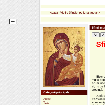
Acasa
›
Vieţile Sfinţilor pe luna august
›
Sfintii ma
A+
A
Sf
Biserica 
multe prig
acum încep
ei, nu de 
credinţă.
Categorii principale
După sfîrş
Acasă
Constantie
erau amăgi
Text