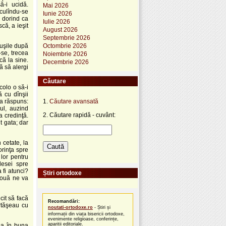
ă-i ucidă.
Mai 2026
sculîndu-se
Iunie 2026
, dorind ca
Iulie 2026
că, a ieşit
August 2026
Septembrie 2026
 uşile după
Octombrie 2026
-se, trecea
Noiembrie 2026
că la sine.
Decembrie 2026
ă să alergi
Căutare
colo o să-i
 cu dînşii
 a răspuns:
1.
Căutare avansată
ul, auzind
2. Căutare rapidă - cuvânt:
a credinţă.
t gata; dar
cetate, la
rinţa spre
lor pentru
desei spre
 fi atunci?
Știri ortodoxe
 nouă ne va
it să facă
Recomandări:
ărtăşeau cu
noutati-ortodoxe.ro
- Știri și
informații din viața bisericii ortodoxe,
evenimente religioase, conferințe,
apariții editoriale.
ea în buna