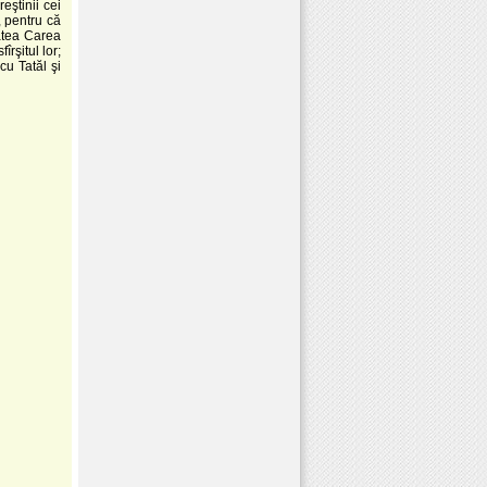
eştinii cei
, pentru că
tatea Carea
rşitul lor;
cu Tatăl şi