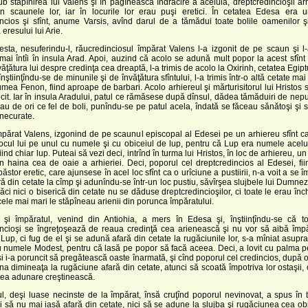
ub stăpînirea lui Valens şi în păgîneasca îndrăcire a aceluia, dreptcredincioşii ar
din scaunele lor, iar în locurile lor erau puşi eretici. În cetatea Edesa era 
incios şi sfînt, anume Varsis, avînd darul de a tămădui toate bolile oamenilor ş
eresului lui Arie.
, nesuferindu-l, răucredinciosul împărat Valens l-a izgonit de pe scaun şi l-a
mai întîi în insula Arad. Apoi, auzind că acolo se adună mult popor la acest sfînt
văţătura lui despre credinţa cea dreaptă, l-a trimis de acolo la Oxirinh, cetatea Egiptu
nştiinţîndu-se de minunile şi de învăţătura sfîntului, l-a trimis într-o altă cetate mai
mea Fenon, fiind aproape de barbari. Acolo arhiereul şi mărturisitorul lui Hristos s-a
ricit. Iar în insula Aradului, patul ce rămăsese după dînsul, dădea tămăduiri de neputi
eau de ori ce fel de boli, punîndu-se pe patul acela, îndată se făceau sănătoşi şi 
necurate.
rat Valens, izgonind de pe scaunul episcopal al Edesei pe un arhiereu sfînt ca
 locul lui pe unul cu numele şi cu obiceiul de lup, pentru că Lup era numele acel
iind chiar lup. Puteai să vezi deci, intrînd în turma lui Hristos, în loc de arhiereu, un
n haina cea de oaie a arhieriei. Deci, poporul cel dreptcredincios al Edesei, fi
stor eretic, care ajunsese în acel loc sfînt ca o urîciune a pustiirii, n-a voit a se îm
ră din cetate la cîmp şi adunîndu-se într-un loc pustiu, săvîrşea slujbele lui Dumnez
căci nici o biserică din cetate nu se dăduse dreptcredincioşilor, ci toate le erau închi
 cele mai mari le stăpîneau arienii din porunca împăratului.
mpăratul, venind din Antiohia, a mers în Edesa şi, înştiinţîndu-se că toţi
incioşi se îngreţoşează de reaua credinţă cea arienească şi nu vor să aibă împă
Lup, ci fug de el şi se adună afară din cetate la rugăciunile lor, s-a mîniat asupr
u numele Modest, pentru că lasă pe popor să facă aceea. Deci, a lovit cu palma p
i i-a poruncit să pregătească oaste înarmată, şi cînd poporul cel credincios, după ob
a dimineaţa la rugăciune afară din cetate, atunci să scoată împotriva lor ostaşii,
cea adunare creştinească.
deşi luase necinste de la împărat, însă cruţînd poporul nevinovat, a spus în t
i să nu mai iasă afară din cetate, nici să se adune la slujba şi rugăciunea cea ob