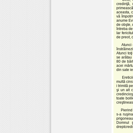
credinţă,
primească
aceasta, c
vă împotri
anume Evlo
de obşte, 
întreba de
Iar ferici
de preot, 
Atunci epa
înstrăinez
Atunci toţ
se arătau 
80 de bărb
acei mărtu
din sate ie
Ereticii, 
multă cins
i trimită p
şi un alt 
credincioş
toate boli
creştineas
Pierind ră
s-a ruşina
prigoneau 
Domnul şi
dreptcredi