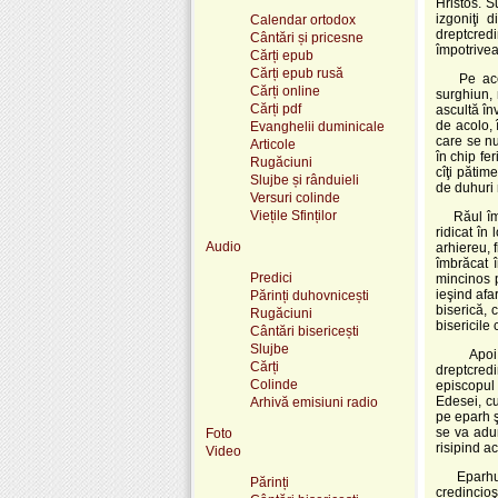
Hristos. S
izgoniţi 
Calendar ortodox
dreptcred
Cântări și pricesne
împotrivea 
Cărți epub
Cărți epub rusă
Pe acesta
Cărți online
surghiun, 
Cărți pdf
ascultă în
de acolo, î
Evanghelii duminicale
care se nu
Articole
în chip fe
Rugăciuni
cîţi pătim
Slujbe și rânduieli
de duhuri 
Versuri colinde
Viețile Sfinților
Răul împă
ridicat în
Audio
arhiereu, f
îmbrăcat î
Predici
mincinos pă
ieşind afa
Părinți duhovnicești
biserică, 
Rugăciuni
bisericile
Cântări bisericești
Slujbe
Apoi şi î
Cărți
dreptcred
Colinde
episcopul 
Edesei, c
Arhivă emisiuni radio
pe eparh ş
se va adun
Foto
risipind a
Video
Eparhul, 
Părinți
credincioş