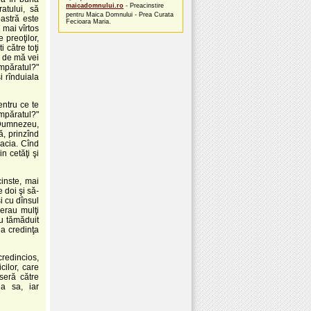
maicadomnului.ro
- Preacinstire
atului, să
pentru Maica Domnului - Prea Curata
astră este
Fecioara Maria.
 mai vîrtos
 preoţilor,
 către toţi
r de mă vei
împăratul?"
i rînduiala
entru ce te
împăratul?"
s Dumnezeu,
ă, prinzînd
racia. Cînd
n cetăţi şi
cinste, mai
 doi şi să-
şi cu dînsul
 erau mulţi
au tămăduit
la credinţa
credincios,
cilor, care
eseră către
ia sa, iar