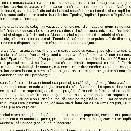
mînia împărătească i-a poruncit să scoată asupra lor ostaşi înarmaţi şi s
ncioşii, auzind de aceasta, în loc să se teamă, s-au umplut de mai mare rîvnă şi, 
dimineaţă, au ieşit afară din cetate la locul adunării lor cu femeile şi cu copii lor
 să-şi pună sufletele lor pentru Iisus Hristos. Eparhul, împlinind porunca împărăteas
i cu ostaşii cei înarmaţi.
nd erau la porţile cetăţii, au văzut pe o femeie ieşind din casa ei, neînchizînd nici
mbrăcîndu-se cumsecade, şi nu avea cu dînsa, decît un prunc mic; deci, sîrguindu
a lui şi alerga afară din cetate. Atunci eparhul a poruncit să o prindă şi să o adu
n cale, a întrebat-o pe ea, zicînd: "Femeie săracă, unde te sîrguieşti atît de dimineaţ
 Femeia a răspuns: "Mă duc la cîmp unde se adună creştinii!"
zis: "Au n-ai auzit că eparhul o să meargă acolo cu oaste, şi pe toţi cîţi va găsi a
emeia a răspuns: "Am auzit şi pentru aceasta mă grăbesc, ca să mor împreună
stos!" Eparhul a întrebat: "Dar pe pruncul acesta pentru ce îl duci cu tine?" Femeia
a şi pruncul meu să se învrednicească de chinuire împreună cu mine". Eparh
-a mirat de o dorinţă de moarte ca aceea a celor dreptcredincioşi, pentru dreapt
torcînd oastea înapoi, a mers la împărat şi i-a zis: "De-mi porunceşti mie să mor, sîn
poruncit de tine, nu-l pot săvîrşi!"
us împăratului de acea femeie cu pruncul, cu cîtă sîrguinţă se grăbea afară din 
ind muceniceasca moarte a ei şi a pruncului său. Asemenea i-a spus şi despre do
ea cu osîrdie a poporului; adică s-au pregătit să moară cu femeile şi cu copiii 
rea credinţei lor celei în Hristos. Şi i-a mai zis: "Nu se poate sili poporul E
ea credinţei cu episcopul, decît numai să-i taie pe toţi pînă la unul! Dar ce folos va
entru vitejeasca pătimire a lor, vor avea slavă între cei de pe urmă creştini, iar
inea şi ocara veşnică!"
rhul a schimbat gîndul împăratului de la uciderea poporului, căci n-a mai porunc
u poporului, ci numai pe preoţi, pe diaconi şi pe ceilalţi clerici, care nu se împ
arienesc, să-i prindă şi să-i pună la încercare.
rhul chemînd la sine toată rînduiala duhovnicească din Edesa, care petrec