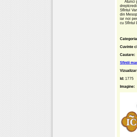
Atunci şi 
dreptcredi
Sfîntul Va
din Mesopo
iar noi pe
cu Sfîntul
Categoria
Cuvinte c
Cautare:
Sfintii ma
Vizualizar
Id:
1775
Imagine: