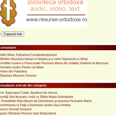
Copiază link
e:
e urmatoare
intitul Mina, Patriarhul Constantinopolului
Sfintilor Mucenici Adrian si Natalia şi a celor împreună cu dînşii
institei icoane a Preacuratei Fecioare Maria din cetatea Vladimir la Moscova
Parintele nostru Pimen cel Mare
Pimen din Palestina
 Sfantului Mucenic Fanurie
izualizate articole din categorie
ron, Episcopul Cretei, facatorul de minuni
eniţă Sira fecioara, rudă cu Sfînta Maria Golinduhia
 Preasfintei Născătoare de Dumnezeu şi pururea Fecioarei Maria
Schimbarea la Faţă a Domnului nostru Iisus Hristos
ucenic Diomid Doctorul
pului Sfantului Prooroc Ioan Botezatorul