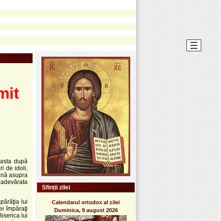
mit
easta după
i de idoli,
oană asupra
a adevărata
Sfinții zilei
părăţia lui
Calendarul ortodox al zilei
ei împăraţi
Duminica, 9 august 2026
iserica lui