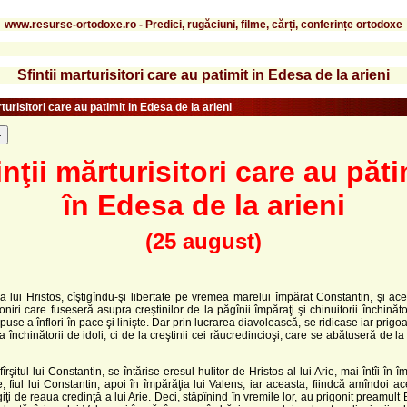
www.resurse-ortodoxe.ro - Predici, rugăciuni, filme, cărți, conferințe ortodoxe
Sfintii marturisitori care au patimit in Edesa de la arieni
rturisitori care au patimit in Edesa de la arieni
-
inţii mărturisitori care au păti
în Edesa de la arieni
(25 august)
lui Hristos, cîştigîndu-şi libertate pe vremea marelui împărat Constantin, şi ac
oniri care fuseseră asupra creştinilor de la păgînii împăraţi şi chinuitorii închinător
use a înflori în pace şi linişte. Dar prin lucrarea diavolească, se ridicase iar prig
la închinătorii de idoli, ci de la creştinii cei răucredincioşi, care se abătuseră de l
itul lui Constantin, se întărise eresul hulitor de Hristos al lui Arie, mai întîi în îm
, fiul lui Constantin, apoi în împărăţia lui Valens; iar aceasta, fiindcă amîndoi ac
ţi de reaua credinţă a lui Arie. Deci, stăpînind în vremile lor, au prigonit preamult B