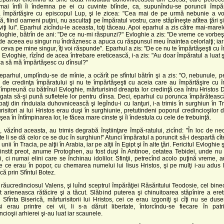
 mai întîi îi îndemna pe ei cu cuvinte blînde, ca, supunîndu-se poruncii împăr
 împărtăşire cu episcopul Lup, şi le zicea: "Cea mai de pe urmă nebunie a vo
ă, fiind oameni puţini, nu ascultaţi pe împăratul vostru, care stăpîneşte atîtea ţări şi
viţi lui". Eparhul zicîndu-le aceasta, toţi tăceau. Apoi eparhul a zis către mai-marele
ghie, bătrîn de ani: "De ce nu-mi răspunzi?" Evloghie a zis: "De vreme ce vorbeşti
de aceea eu singur nu îndrăznesc a apuca cu răspunsul meu înaintea celorlalţi; ia
 ceva pe mine singur, îţi voi răspunde". Eparhul a zis: "De ce nu te împărtăşeşti cu 
tul Evloghie, rîzînd de acea întrebare ereticească, i-a zis: "Au doar împăratul a luat ş
ca să mă împărtăşesc cu dînsul?"
rhul, umplîndu-se de mînie, a ocărît pe sfîntul bătrîn şi a zis: "O, nebunule, p
i de credinţa împăratului şi nu te împărtăşeşti cu aceia care au împărtăşire cu 
i împreună cu bătrînul Evloghie, mărturisind dreapta lor credinţă cea întru Hristo
gata să-şi pună sufletele lor pentru dînsa. Deci, eparhul cu porunca împărăteasc
aţi din rînduiala duhovnicească şi legîndu-i cu lanţuri, i-a trimis în surghiun în T
risitori ai lui Hristos erau duşi în surghiunie, pretutindeni poporul credincioşilor di
şea în întîmpinarea lor, le făcea mare cinste şi îi îndestula cu cele de trebuinţă.
văzînd aceasta, au trimis degrabă înştiinţare împă-ratului, zicînd: "În loc de ne
te li se dă celor ce se duc în surghiun!" Atunci împăratul a poruncit să-i despartă cîte
e unii în Tracia, pe alţii în Arabia, iar pe alţii în Egipt şi în alte ţări. Fericitul Evloghie 
cinstit preot, anume Protoghen, au fost duşi în Antinoe, cetatea Tebidei, unde nu
i, ci numai elini care se închinau idolilor. Sfinţii, petrecînd acolo puţină vreme, 
le ce erau în popor, cu chemarea numelui lui Iisus Hristos, şi pe mulţi i-au adus 
că prin Sfîntul Botez.
ucredinciosul Valens, şi luînd sceptrul împărăţiei Răsăritului Teodosie, cel bine
t arieneasca rătăcire şi a tăcut. Slăbind puterea şi chinuitoarea stăpînire a ereti
Sfînta Biserică, mărturisitorii lui Hristos, cei ce erau izgoniţi şi cîţi nu se dus
 erau printre cei vii, li s-a dăruit libertate, întorcîndu-se fiecare în patr
ncioşii arhierei şi-au luat iar scaunele.