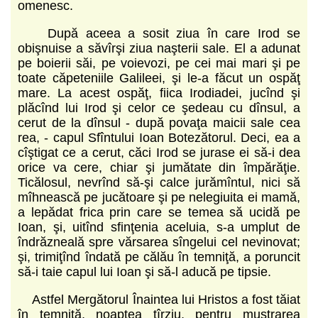
omenesc.
După aceea a sosit ziua în care Irod se
obişnuise a săvîrşi ziua naşterii sale. El a adunat
pe boierii săi, pe voievozi, pe cei mai mari şi pe
toate căpeteniile Galileei, şi le-a făcut un ospăţ
mare. La acest ospăţ, fiica Irodiadei, jucînd şi
plăcînd lui Irod şi celor ce şedeau cu dînsul, a
cerut de la dînsul - după povaţa maicii sale cea
rea, - capul Sfîntului Ioan Botezătorul. Deci, ea a
cîştigat ce a cerut, căci Irod se jurase ei să-i dea
orice va cere, chiar şi jumătate din împărăţie.
Ticălosul, nevrînd să-şi calce jurămîntul, nici să
mîhnească pe jucătoare şi pe nelegiuita ei mamă,
a lepădat frica prin care se temea să ucidă pe
Ioan, şi, uitînd sfinţenia aceluia, s-a umplut de
îndrăzneală spre vărsarea sîngelui cel nevinovat;
şi, trimiţînd îndată pe călău în temniţă, a poruncit
să-i taie capul lui Ioan şi să-l aducă pe tipsie.
Astfel Mergătorul Înaintea lui Hristos a fost tăiat
în temniţă, noaptea tîrziu, pentru mustrarea