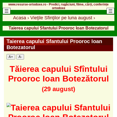
www.resurse-ortodoxe.ro - Predici, rugăciuni, filme, cărți, conferințe
ortodoxe
Acasa
›
Vieţile Sfinţilor pe luna august
›
Taierea capului Sfantului Prooroc Ioan Botezatorul
Taierea capului Sfantului Prooroc Ioan
Botezatorul
A+
A-
Tăierea capului Sfîntului
Prooroc Ioan Botezătorul
(29 august)