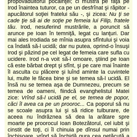
propovăduitorul pocăinţei; ci mustra pe faţă pe
Irod înaintea tuturor, ca pe un desfrînat şi răpitor -
apucătorul soţiei fratelui său -, şi zicea:
Nu ţi se
cade ţie să ai de soţie pe femeia lui Filip, fratele
tău
. Irod, nesuferind mustrările, a poruncit să
arunce pe Ioan în temniţă, legat cu lanţuri. Dar
mai ales Irodiada se mînia asupra sfîntului şi voia
ca îndată să-l ucidă; dar nu putea, oprind-o însuşi
Irod şi păzind pe cel legat de femeia care sufla cu
ucidere. Irod n-a voit să-l omoare, ştiind pe Ioan
că este bărbat drept şi sfînt, şi pe care mai înainte
îl asculta cu plăcere şi luînd aminte la cuvintele
lui, multe le făcea bine şi se temea să-l ucidă. El
însă nu se temea aşa de Dumnezeu, precum se
temea de oameni, fiindcă evanghelistul Matei
zice:
Vrînd să-l ucidă pe el, se temea de popor,
căci îl avea ca pe un prooroc...
Ca poporul să nu
se scoale asupra lui şi să ridice tulburare, de
aceea nu îndrăznea să dea la arătare spre
moarte pe proorocul Ioan Botezătorul, cel iubit şi
cinstit de toţi, ci îl chinuia pe dînsul numai prin
închisoare, vrînd să închidă gura cea netăcută a