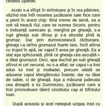
cetatea Spaniei.
Acolo s-a sfîrşit în strîmtoare şi în rea pătimire,
văzînd mai întîi moartea jucătoarei sale fiice care
a pierit în acest chip: fiind vreme de iarnă, ea a
voit să treacă rîul, care se numea Sicoris, pentru
o trebuinţă oarecare şi, mergînd pe gheaţă, s-a
rupt gheaţa sub dînsa şi s-a afundat pînă la
grumaz. Dar prin dumnezeiască răzbunare,
gheaţa i-a strîns grumazul foarte tare, încît atîrna
cu trupul în apă, iar capul îl avea pe gheaţă. Ea a
stat aşa spînzurată, pînă ce gheaţa cea ascuţită i-
a tăiat grumazul. Deci, apa ducînd pe sub gheaţă
stîrvul ei cel necurat, nu s-a aflat; iar capul i-a fost
adus lui Irod şi Irodiadei, precum odată se
adusese capul Mergătorului Înainte; dar nu tăiat
de sabie, ci de gheaţă. Aşa a măsurat judecata
cea dreaptă a lui Dumnezeu, jucătoarei care a
fost pricinuitoare tăierii cinstitului cap al Sfîntului
Ioan.
După aceasta şi acel nelegiuit ucigaş Irod cu