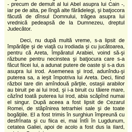
- precum de demult al lui Abel asupra lui Cain -,
iar pe de alta, pe lîngă alte fărădelegi, şi batjocora
făcută de dînsul Domnului, trăgea asupra lui
vrednică pedeapsă de la Dumnezeu, dreptul
Judecător.
Deci, nu după multă vreme, s-a lipsit de
împărăţie şi de viaţă cu Irodiada şi cu jucătoarea,
pentru că Areta, împăratul Arabiei, voind să-şi
răzbune pentru necinstea şi batjocura care s-a
făcut fiicei lui, a adunat putere de oaste şi s-a dus
asupra lui Irod. Asemenea şi Irod, adunîndu-şi
puterea sa, a ieşit împotriva lui Areta. Deci, fiind
război tare din amîndouă părţile, ostaşii arabilor
au biruit pe ai lui Irod, şi i-a biruit cu tăiere mare,
căzînd toată puterea lui Irod, abia scăpînd numai
el singur. După aceea a fost lipsit de Cezarul
Romei, de stăpînirea tetrarhiei sale şi de toate
bogăţiile. El a fost trimis în surghiun împreună cu
desfrînata şi cu fiica ei, mai întîi în Lugdunum,
cetatea Galiei, apoi de acolo a fost dus la Ilard,