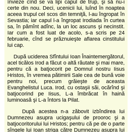
învieze cînd se va lipi capul de trup, şi să nu-i
certe din nou. Deci, ucenicii lui, luînd în noaptea
aceea trupul cel scos din temniţă, l-au îngropat în
Sevastia; iar capul l-a îngropat Irodiada în curtea
sa, în pămînt adînc, la un loc ascuns şi necinstit.
Iar cum a fost luat de acolo, s-a scris pe 24
februarie, cînd se prăznuieşte aflarea cinstitului
lui cap.
După uciderea Sfîntului Ioan Înaintemergătorul,
acel ticălos Irod a făcut o altă răutate şi mai mare,
pentru că a batjocorit pe Domnul nostru Iisus
Hristos, în vremea pătimirii Sale cea de bună voie
pentru noi, precum grăieşte de aceasta
Evanghelistul Luca. Irod, cu ostaşii săi, ocărînd şi
batjocorind pe Iisus, L-a îmbrăcat în haină
luminoasă şi L-a întors la Pilat.
După acestea n-a zăbovit izbîndirea lui
Dumnezeu asupra ucigaşului de prooroc şi a
batjocoritorului lui Hristos; pentru că pe de o parte
sîngele lui Ioan striga către Dumnezeu asupra lui