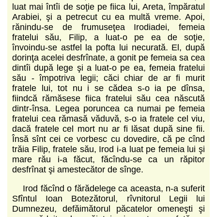
luat mai întîi de soţie pe fiica lui, Areta, împăratul
Arabiei, şi a petrecut cu ea multă vreme. Apoi,
rănindu-se de frumuseţea Irodiadei, femeia
fratelui său, Filip, a luat-o pe ea de soţie,
învoindu-se astfel la pofta lui necurată. El, după
dorinţa acelei desfrînate, a gonit pe femeia sa cea
dintîi după lege şi a luat-o pe ea, femeia fratelui
său - împotriva legii; căci chiar de ar fi murit
fratele lui, tot nu i se cădea s-o ia pe dînsa,
fiindcă rămăsese fiica fratelui său cea născută
dintr-însa. Legea poruncea ca numai pe femeia
fratelui cea rămasă văduvă, s-o ia fratele cel viu,
dacă fratele cel mort nu ar fi lăsat după sine fii.
Însă sînt cei ce vorbesc cu dovedire, că pe cînd
trăia Filip, fratele său, Irod i-a luat pe femeia lui şi
mare rău i-a făcut, făcîndu-se ca un răpitor
desfrînat şi amestecător de sînge.
Irod făcînd o fărădelege ca aceasta, n-a suferit
Sfîntul Ioan Botezătorul, rîvnitorul Legii lui
Dumnezeu, defăimătorul păcatelor omeneşti şi