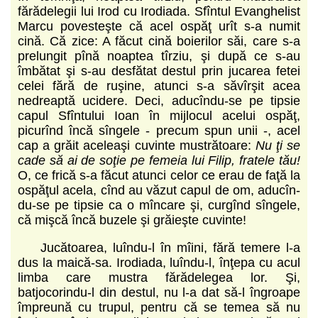
fărădelegii lui Irod cu Irodiada. Sfîntul Evanghelist
Marcu povesteşte că acel ospăţ urît s-a numit
cină. Că zice: A făcut cină boierilor săi, care s-a
prelungit pînă noaptea tîrziu, şi după ce s-au
îmbătat şi s-au desfătat destul prin jucarea fetei
celei fără de ruşine, atunci s-a săvîrşit acea
nedreaptă ucidere. Deci, aducîndu-se pe tipsie
capul Sfîntului Ioan în mijlocul acelui ospăţ,
picurînd încă sîngele - precum spun unii -, acel
cap a grăit aceleaşi cuvinte mustrătoare:
Nu ţi se
cade să ai de soţie pe femeia lui Filip, fratele tău!
O, ce frică s-a făcut atunci celor ce erau de faţă la
ospăţul acela, cînd au văzut capul de om, aducîn-
du-se pe tipsie ca o mîncare şi, curgînd sîngele,
că mişcă încă buzele şi grăieşte cuvinte!
Jucătoarea, luîndu-l în mîini, fără temere l-a
dus la maică-sa. Irodiada, luîndu-l, înţepa cu acul
limba care mustra fărădelegea lor. Şi,
batjocorindu-l din destul, nu l-a dat să-l îngroape
împreună cu trupul, pentru că se temea să nu