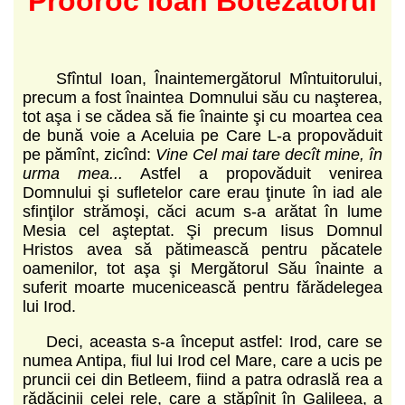
Sfîntul Ioan, Înaintemergătorul Mîntuitorului,
precum a fost înaintea Domnului său cu naşterea,
tot aşa i se cădea să fie înainte şi cu moartea cea
de bună voie a Aceluia pe Care L-a propovăduit
pe pămînt, zicînd:
Vine Cel mai tare decît mine, în
urma mea...
Astfel a propovăduit venirea
Domnului şi sufletelor care erau ţinute în iad ale
sfinţilor strămoşi, căci acum s-a arătat în lume
Mesia cel aşteptat. Şi precum Iisus Domnul
Hristos avea să pătimească pentru păcatele
oamenilor, tot aşa şi Mergătorul Său înainte a
suferit moarte mucenicească pentru fărădelegea
lui Irod.
Deci, aceasta s-a început astfel: Irod, care se
numea Antipa, fiul lui Irod cel Mare, care a ucis pe
pruncii cei din Betleem, fiind a patra odraslă rea a
rădăcinii celei rele, care a stăpînit în Galileea, a