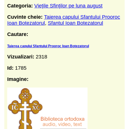
Categoria:
Vieţile Sfinţilor pe luna august
Cuvinte cheie:
Taierea capului Sfantului Prooroc
Ioan Botezatorul
,
Sfantul Ioan Botezatorul
Cautare:
Taierea capului Sfantului Prooroc Ioan Botezatorul
Vizualizari:
2318
Id:
1785
Imagine: