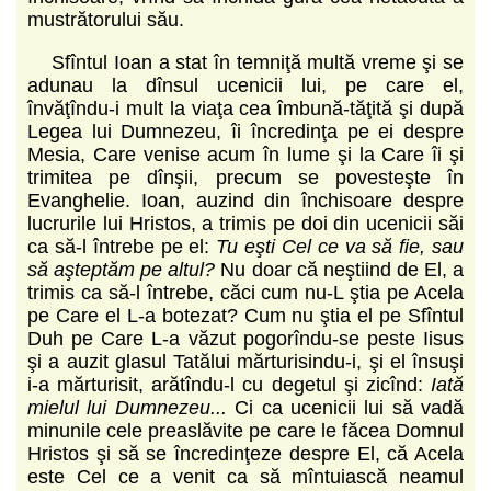
mustrătorului său.
Sfîntul Ioan a stat în temniţă multă vreme şi se
adunau la dînsul ucenicii lui, pe care el,
învăţîndu-i mult la viaţa cea îmbună-tăţită şi după
Legea lui Dumnezeu, îi încredinţa pe ei despre
Mesia, Care venise acum în lume şi la Care îi şi
trimitea pe dînşii, precum se povesteşte în
Evanghelie. Ioan, auzind din închisoare despre
lucrurile lui Hristos, a trimis pe doi din ucenicii săi
ca să-l întrebe pe el:
Tu eşti Cel ce va să fie, sau
să aşteptăm pe altul?
Nu doar că neştiind de El, a
trimis ca să-l întrebe, căci cum nu-L ştia pe Acela
pe Care el L-a botezat? Cum nu ştia el pe Sfîntul
Duh pe Care L-a văzut pogorîndu-se peste Iisus
şi a auzit glasul Tatălui mărturisindu-i, şi el însuşi
i-a mărturisit, arătîndu-l cu degetul şi zicînd:
Iată
mielul lui Dumnezeu...
Ci ca ucenicii lui să vadă
minunile cele preaslăvite pe care le făcea Domnul
Hristos şi să se încredinţeze despre El, că Acela
este Cel ce a venit ca să mîntuiască neamul