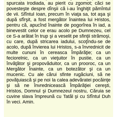
spurcata Irodiada, au pierit cu zgomot; căci se
povesteşte despre dînşii că i-au înghiţit pămîntul
de vii. Sfîntul Ioan, precum în viaţa sa, tot aşa şi
după sfîrşit, a fost mergător înaintea lui Hristos,
pentru că, apucînd înainte de pogorîrea în iad, a
binevestit celor ce erau acolo pe Dumnezeu, cel
ce S-a arătat în trup şi a veselit pe sfinţii strămoşi,
cu care, după stricarea iadului, scoţîndu-se de
acolo, după învierea lui Hristos, s-a învrednicit de
multe cununi în cereasca Împărăţie; ca un
feciorelnic, ca un vieţuitor în pustie, ca un
învăţător şi propovăduitor, ca un prooroc, ca un
Mergător Înainte, ca un botezător şi ca un
mucenic. Cu ale cărui sfinte rugăciuni, să ne
povăţuiască şi pe noi la calea adevăratei pocăinţe
şi să ne învrednicească Împărăţiei cereşti,
Hristos, Domnul şi Dumnezeul nostru, Căruia se
cuvine slava împreună cu Tatăl şi cu Sfîntul Duh
în veci. Amin.