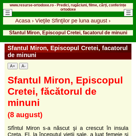
www.resurse-ortodoxe.ro - Predici, rugăciuni, filme, cărți, conferințe
ortodoxe
Acasa
›
Vieţile Sfinţilor pe luna august
›
Sfantul Miron, Episcopul Cretei, facatorul de minuni
Sfantul Miron, Episcopul Cretei, facatorul
de minuni
A+
A-
Sf
a
ntul Miron, Episcopul
Cretei, făcătorul de
minuni
(8 august)
Sfîntul Miron s-a născut şi a crescut în insula
Creta. El, la începutul vieţii sale, a luat femeie şi