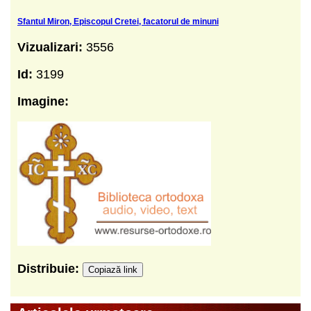
Sfantul Miron, Episcopul Cretei, facatorul de minuni
Vizualizari:
3556
Id:
3199
Imagine:
Distribuie:
Copiază link