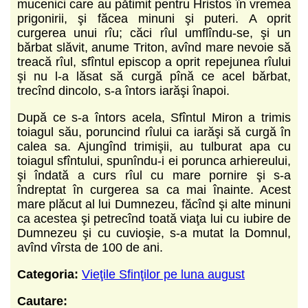
mucenici care au pătimit pentru Hristos în vremea
prigonirii, şi făcea minuni şi puteri. A oprit
curgerea unui rîu; căci rîul umflîndu-se, şi un
bărbat slăvit, anume Triton, avînd mare nevoie să
treacă rîul, sfîntul episcop a oprit repejunea rîului
şi nu l-a lăsat să curgă pînă ce acel bărbat,
trecînd dincolo, s-a întors iarăşi înapoi.
După ce s-a întors acela, Sfîntul Miron a trimis
toiagul său, poruncind rîului ca iarăşi să curgă în
calea sa. Ajungînd trimişii, au tulburat apa cu
toiagul sfîntului, spunîndu-i ei porunca arhiereului,
şi îndată a curs rîul cu mare pornire şi s-a
îndreptat în curgerea sa ca mai înainte. Acest
mare plăcut al lui Dumnezeu, făcînd şi alte minuni
ca acestea şi petrecînd toată viaţa lui cu iubire de
Dumnezeu şi cu cuvioşie, s-a mutat la Domnul,
avînd vîrsta de 100 de ani.
Categoria:
Vieţile Sfinţilor pe luna august
Cautare: