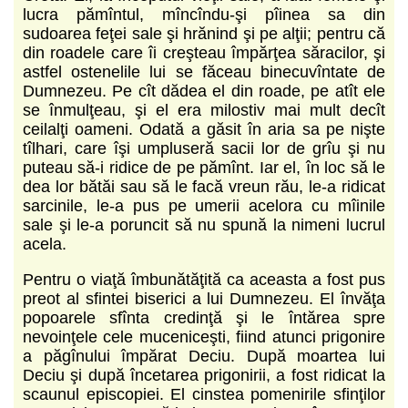
lucra pămîntul, mîncîndu-şi pîinea sa din
sudoarea feţei sale şi hrănind şi pe alţii; pentru că
din roadele care îi creşteau împărţea săracilor, şi
astfel ostenelile lui se făceau binecuvîntate de
Dumnezeu. Pe cît dădea el din roade, pe atît ele
se înmulţeau, şi el era milostiv mai mult decît
ceilalţi oameni. Odată a găsit în aria sa pe nişte
tîlhari, care îşi umpluseră sacii lor de grîu şi nu
puteau să-i ridice de pe pămînt. Iar el, în loc să le
dea lor bătăi sau să le facă vreun rău, le-a ridicat
sarcinile, le-a pus pe umerii acelora cu mîinile
sale şi le-a poruncit să nu spună la nimeni lucrul
acela.
Pentru o viaţă îmbunătăţită ca aceasta a fost pus
preot al sfintei biserici a lui Dumnezeu. El învăţa
popoarele sfînta credinţă şi le întărea spre
nevoinţele cele muceniceşti, fiind atunci prigonire
a păgînului împărat Deciu. După moartea lui
Deciu şi după încetarea prigonirii, a fost ridicat la
scaunul episcopiei. El cinstea pomenirile sfinţilor