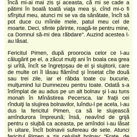
încă mi-ai mai zis şi aceasta, că mi se cade a
pătimi în boală toată viaţa mea şi, cînd mi-o fi
sfîrşitul meu, atunci mi se va da sănătate, încît să
pot duce cu mîinile mele, patul meu cel de
moarte. Deci, sfinte părinte, roagă-te pentru mine,
ca Domnul să-mi dea răbdare". Auzind acestea l-
au lăsat.
Fericitul Pimen, după proorocia celor ce l-au
călugărit pe el, a zăcut mulţi ani în boala cea grea
şi urîtă, încît se îngreţoşau de el şi slujitorii, care
de multe ori îl lăsau flămînd şi însetat cîte două
sau trei zile, iar el răbda toate cu bucurie,
mulţumind lui Dumnezeu pentru toate. Odată s-a
întîmplat de au adus pe un alt bolnav şi l-au tuns
monah în Mînăstirea Pecersca. Iar fraţii cei
rînduiţi la slujirea bolnavilor, luîndu-l pe acela, l-au
dus la fericitul Pimen, ca să le slujească
amîndurora împreună; însă, neavînd de grijă
pentru o slujbă ca aceasta, pe amîndoi i-au lăsat
în uitare, încît bolnavii sufereau de sete. Atunci
fericitul Pimen a zis celuilalt bolnav: "Frate, de