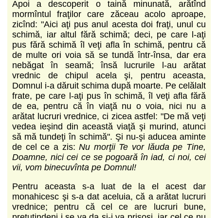
Apoi a descoperit o taină minunată, arătînd
mormîntul fraţilor care zăceau acolo aproape,
zicînd: "Aici aţi pus anul acesta doi fraţi, unul cu
schimă, iar altul fără schimă; deci, pe care l-aţi
pus fără schimă îl veţi afla în schimă, pentru că
de multe ori voia să se tundă într-însa, dar era
nebăgat în seamă; însă lucrurile l-au arătat
vrednic de chipul acela şi, pentru aceasta,
Domnul i-a dăruit schima după moarte. Pe celălalt
frate, pe care l-aţi pus în schimă, îl veţi afla fără
de ea, pentru că în viaţă nu o voia, nici nu a
arătat lucruri vrednice, ci zicea astfel: "De mă veţi
vedea ieşind din această viaţă şi murind, atunci
să mă tundeţi în schimă". Şi nu-şi aducea aminte
de cel ce a zis:
Nu morţii Te vor lăuda pe Tine,
Doamne, nici cei ce se pogoară în iad, ci noi, cei
vii, vom binecuvînta pe Domnul!
Pentru aceasta s-a luat de la el acest dar
monahicesc şi s-a dat aceluia, că a arătat lucruri
vrednice; pentru că cel ce are lucruri bune,
pretutindeni i se va da şi-i va prisosi, iar cel ce nu