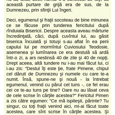
această purtare de grijă era de sus, de la
Dumnezeu, prin sfinţii Lui îngeri.
Deci, egumenul şi fraţii socoteau de bine minunea
ce se făcuse prin tunderea fericitului după
rînduiala Bisericii. Despre aceasta aveau mărturie
încredinţată, căci, după cuvîntul lui, au găsit
biserica încuiată şi totuşi s-au aflat în ea perii
capului lui pe mormîntul Cuviosului Teodosie,
asemenea şi lumînarea ce era destulă să ardă
într-o zi, a ars nestinsă 40 de zile şi 40 de nopţi.
Drept aceea, altă tundere nu i-au mai făcut lui, ci
i-au zis: "Destul îţi este ţie, frate Pimene, chipul
cel dăruit de Dumnezeu şi numele cu care te-a
numit. Însă, spune-ne şi nouă - la întrebat
egumenul, venind cu părul cel tuns -, ce fel erau
cei ce te-au tuns pe tine? Oare nu au lăsat ceva
de cele scrise în cărţile acestea?" Fericitul Pimen
a zis către egumen: "Ce mă ispiteşti, părinte? Tu
singur, cu toţi fraţii venind aici, mi-ai făcut toate
acestea, care sînt scrise în cărţile acestea. Şi