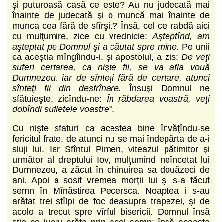
şi puturoasă casă ce este? Au nu judecată mai
înainte de judecată şi o muncă mai înainte de
munca cea fără de sfîrşit? Însă, cel ce rabdă aici
cu mulţumire, zice cu vrednicie:
Aşteptînd, am
aşteptat pe Domnul şi a căutat spre mine.
Pe unii
ca aceştia mîngîindu-i, şi apostolul, a zis:
De veţi
suferi certarea, ca nişte fii, se va afla vouă
Dumnezeu, iar de sînteţi fără de certare, atunci
sînteţi fii din desfrînare.
Însuşi Domnul ne
sfătuieşte, zicîndu-ne:
În răbdarea voastră, veţi
dobîndi sufletele voastre
".
Cu nişte sfaturi ca acestea bine învăţîndu-se
fericitul frate, de atunci nu se mai îndepărta de a-i
sluji lui. Iar Sfîntul Pimen, viteazul pătimitor şi
următor al dreptului Iov, mulţumind neîncetat lui
Dumnezeu, a zăcut în chinuirea sa douăzeci de
ani. Apoi a sosit vremea morţii lui şi s-a făcut
semn în Mînăstirea Pecersca. Noaptea i s-au
arătat trei stîlpi de foc deasupra trapezei, şi de
acolo a trecut spre vîrful bisericii. Domnul însă
ştie ce lucru arăta prin acel semn; însă aceasta