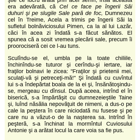
era adevărată, că
Cel ce face pe îngerii Săi
duhuri şi pe slugile Sale pară de foc,
Dumnezeu
cel în Treime, Acela a trimis pe îngerii Săi la
sufletul bolnăviciosului Pimen, ca la al lui Lazăr,
căci în acea zi îndată s-a făcut sănătos. El
spunea că a sosit vremea plecării sale, precum îi
proorociseră cei ce l-au tuns.
Sculîndu-se el, umbla pe la toate chiliile,
închinîndu-se tuturor şi cerîndu-şi iertare, iar
fraţilor bolnavi le zicea: "Fraţilor şi prietenii mei,
sculaţi-vă şi petreceţi-mă!" Şi îndată cu cuvîntul
lui s-a îndepărtat boala de la ei şi, însănătoşindu-
se, mergeau cu dînsul. După aceea, intrînd el în
biserică, s-a împărtăşit cu dumnezeieştile Taine
şi, luînd năsălia nepovăţuit de nimeni, a dus-o pe
cale la peştera în care niciodată nu fusese şi pe
care nu a văzut-o de la naşterea sa. Intrînd în
peşteră, s-a închinat la mormîntul Cuviosului
Antonie şi a arătat locul la care voia sa fie pus.