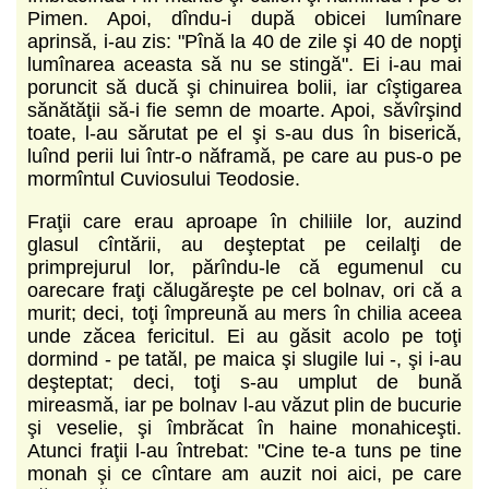
Pimen. Apoi, dîndu-i după obicei lumînare
aprinsă, i-au zis: "Pînă la 40 de zile şi 40 de nopţi
lumînarea aceasta să nu se stingă". Ei i-au mai
poruncit să ducă şi chinuirea bolii, iar cîştigarea
sănătăţii să-i fie semn de moarte. Apoi, săvîrşind
toate, l-au sărutat pe el şi s-au dus în biserică,
luînd perii lui într-o năframă, pe care au pus-o pe
mormîntul Cuviosului Teodosie.
Fraţii care erau aproape în chiliile lor, auzind
glasul cîntării, au deşteptat pe ceilalţi de
primprejurul lor, părîndu-le că egumenul cu
oarecare fraţi călugăreşte pe cel bolnav, ori că a
murit; deci, toţi împreună au mers în chilia aceea
unde zăcea fericitul. Ei au găsit acolo pe toţi
dormind - pe tatăl, pe maica şi slugile lui -, şi i-au
deşteptat; deci, toţi s-au umplut de bună
mireasmă, iar pe bolnav l-au văzut plin de bucurie
şi veselie, şi îmbrăcat în haine monahiceşti.
Atunci fraţii l-au întrebat: "Cine te-a tuns pe tine
monah şi ce cîntare am auzit noi aici, pe care