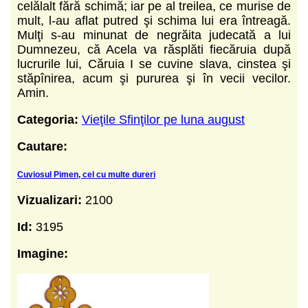
celălalt fără schimă; iar pe al treilea, ce murise de
mult, l-au aflat putred şi schima lui era întreagă.
Mulţi s-au minunat de negrăita judecată a lui
Dumnezeu, că Acela va răsplăti fiecăruia după
lucrurile lui, Căruia I se cuvine slava, cinstea şi
stăpînirea, acum şi pururea şi în vecii vecilor.
Amin.
Categoria:
Vieţile Sfinţilor pe luna august
Cautare:
Cuviosul Pimen, cel cu multe dureri
Vizualizari:
2100
Id:
3195
Imagine: