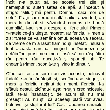
încît n-a putut să se scoale trei zile şi
nemaiputînd suferi setea de apă, a început a
striga: "Miluiţi-mă pentru Domnul, căci mor de
sete". Fraţii care erau în altă chilie, auzindu-l, au
mers la dînsul şi, văzîndu-l cuprins de boală
cumplită, i-au spus despre el fericitului Pimen:
"Fratele ce-ţi slujeşte, moare". Iar fericitul Pimen a
zis: "Ceea ce va semăna omul, aceea va secera,
de vreme ce m-a lăsat flămînd şi însetat, însuşi a
luat această sarcină, minţind lui Dumnezeu şi
defăimînd prostimea mea. Însă să nu răsplătim
rău pentru rău, duceţi-vă şi spuneţi lui: "Te
cheamă Pimen, scoală-te şi vino la dînsul".
Cînd cei ce veniseră i-au zis aceasta, bolnavul
îndată s-a însănătoşit şi, sculîndu-se singur, a
mers la fericitul neţinut de nimeni. Fericitul l-a
sfătuit destul, zicîndu-i aşa: "Puţin credinciosule,
iată, te-ai însănătoşit, de acum să nu mai
greşeşti! Au nu ştii că aceeaşi plată vor avea,
bolnavul şi slujitorul lui? Căci răbdarea săracilor
nu va pieri pînă la sfîrşit, ci celor de aici le este