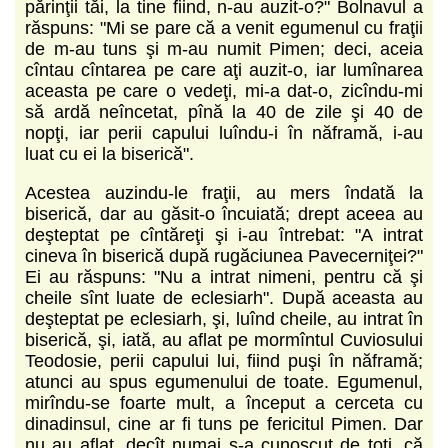
părinţii tăi, la tine fiind, n-au auzit-o?" Bolnavul a
răspuns: "Mi se pare că a venit egumenul cu fraţii
de m-au tuns şi m-au numit Pimen; deci, aceia
cîntau cîntarea pe care aţi auzit-o, iar lumînarea
aceasta pe care o vedeţi, mi-a dat-o, zicîndu-mi
să ardă neîncetat, pînă la 40 de zile şi 40 de
nopţi, iar perii capului luîndu-i în năframă, i-au
luat cu ei la biserică".
Acestea auzindu-le fraţii, au mers îndată la
biserică, dar au găsit-o încuiată; drept aceea au
deşteptat pe cîntăreţi şi i-au întrebat: "A intrat
cineva în biserică după rugăciunea Pavecerniţei?"
Ei au răspuns: "Nu a intrat nimeni, pentru că şi
cheile sînt luate de eclesiarh". După aceasta au
deşteptat pe eclesiarh, şi, luînd cheile, au intrat în
biserică, şi, iată, au aflat pe mormîntul Cuviosului
Teodosie, perii capului lui, fiind puşi în năframă;
atunci au spus egumenului de toate. Egumenul,
mirîndu-se foarte mult, a început a cerceta cu
dinadinsul, cine ar fi tuns pe fericitul Pimen. Dar
nu au aflat, decît numai s-a cunoscut de toţi, că