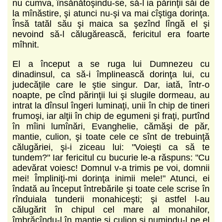
nu cumva, însănătoşindu-se, să-l ia părinţii săi de
la mînăstire, şi atunci nu-şi va mai cîştiga dorinţa.
Însă tatăl său şi maica sa şezînd lîngă el şi
nevoind să-l călugărească, fericitul era foarte
mîhnit.
El a început a se ruga lui Dumnezeu cu
dinadinsul, ca să-i împlinească dorinţa lui, cu
judecăţile care le ştie singur. Dar, iată, într-o
noapte, pe cînd părinţii lui şi slugile dormeau, au
intrat la dînsul îngeri luminaţi, unii în chip de tineri
frumoşi, iar alţii în chip de egumeni şi fraţi, purtînd
în mîini lumînări, Evanghelie, cămăşi de păr,
mantie, culion, şi toate cele ce sînt de trebuinţă
călugăriei, şi-i ziceau lui: "Voieşti ca să te
tundem?" Iar fericitul cu bucurie le-a răspuns: "Cu
adevărat voiesc! Domnul v-a trimis pe voi, domnii
mei! Împliniţi-mi dorinţa inimii mele!" Atunci, ei
îndată au început întrebările şi toate cele scrise în
rînduiala tunderii monahiceşti; şi astfel l-au
călugărit în chipul cel mare al monahilor,
îmbrăcîndu-l în mantie şi culion şi numindu-l pe el