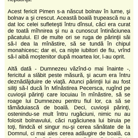
Acest fericit Pimen s-a născut bolnav în lume, şi
bolnav a şi crescut. Această boală trupească nu a
dat loc celei sufleteşti întru dînsul, căci era curat
de toată mîhnirea şi nu a cunoscut întinăciunea
păcatului. El de multe ori se ruga de părinţii săi
să-l dea la mînăstire, să se tundă în chipul
monahicesc; dar ei, ca nişte iubitori de fiu, vrînd
să-l aibă moştenitor după moartea lor, l-au oprit.
Altă dată - Dumnezeu văzînd-o mai înainte -,
fericitul a slăbit peste măsură, şi acum era întru
deznădăjduire de viaţă. Atunci părinţii lui au fost
siliţi să-l ducă în Mînăstirea Pecersca, rugînd pe
cuvioşii părinţi care locuiau în mînăstire, să se
roage lui Dumnezeu pentru fiul lor, ca să se
tămăduiască de boală. Deci, cuvioşii părinţi,
ostenindu-se mult întru rugăciuni, nimic nu au
folosit bolnavului, căci rugăciunea lui biruia pe
toţi, fiindcă el singur nu-şi cerea sănătate de la
Domnul, ci mai ales cerea adăugire de boală, ca