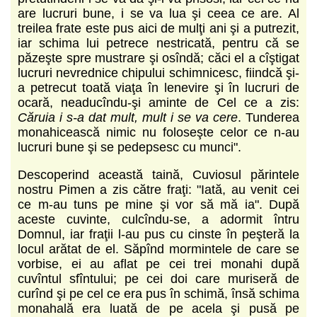
are lucruri bune, i se va lua şi ceea ce are. Al
treilea frate este pus aici de mulţi ani şi a putrezit,
iar schima lui petrece nestricată, pentru că se
păzeşte spre mustrare şi osîndă; căci el a cîştigat
lucruri nevrednice chipului schimnicesc, fiindcă şi-
a petrecut toată viaţa în lenevire şi în lucruri de
ocară, neaducîndu-şi aminte de Cel ce a zis:
Căruia i s-a dat mult, mult i se va cere
. Tunderea
monahicească nimic nu foloseşte celor ce n-au
lucruri bune şi se pedepsesc cu munci".
Descoperind această taină, Cuviosul părintele
nostru Pimen a zis către fraţi: "Iată, au venit cei
ce m-au tuns pe mine şi vor să mă ia". După
aceste cuvinte, culcîndu-se, a adormit întru
Domnul, iar fraţii l-au pus cu cinste în peşteră la
locul arătat de el. Săpînd mormintele de care se
vorbise, ei au aflat pe cei trei monahi după
cuvîntul sfîntului; pe cei doi care muriseră de
curînd şi pe cel ce era pus în schimă, însă schima
monahală era luată de pe acela şi pusă pe