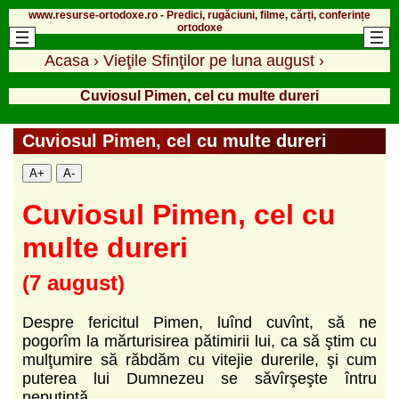
www.resurse-ortodoxe.ro - Predici, rugăciuni, filme, cărți, conferințe
ortodoxe
Acasa
›
Vieţile Sfinţilor pe luna august
›
Cuviosul Pimen, cel cu multe dureri
Cuviosul Pimen, cel cu multe dureri
A+
A-
Cuviosul Pimen, cel cu
multe dureri
(7 august)
Despre fericitul Pimen, luînd cuvînt, să ne
pogorîm la mărturisirea pătimirii lui, ca să ştim cu
mulţumire să răbdăm cu vitejie durerile, şi cum
puterea lui Dumnezeu se săvîrşeşte întru
neputinţă.