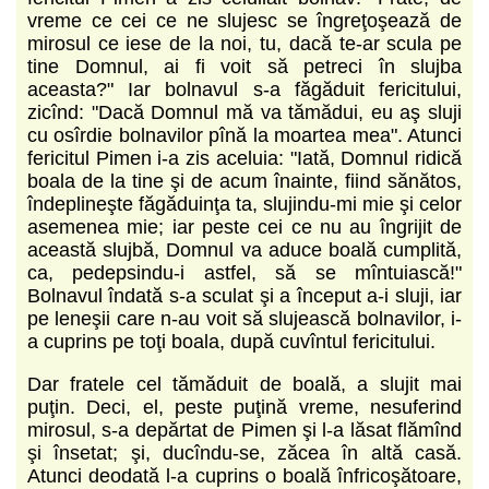
vreme ce cei ce ne slujesc se îngreţoşează de
mirosul ce iese de la noi, tu, dacă te-ar scula pe
tine Domnul, ai fi voit să petreci în slujba
aceasta?" Iar bolnavul s-a făgăduit fericitului,
zicînd: "Dacă Domnul mă va tămădui, eu aş sluji
cu osîrdie bolnavilor pînă la moartea mea". Atunci
fericitul Pimen i-a zis aceluia: "Iată, Domnul ridică
boala de la tine şi de acum înainte, fiind sănătos,
îndeplineşte făgăduinţa ta, slujindu-mi mie şi celor
asemenea mie; iar peste cei ce nu au îngrijit de
această slujbă, Domnul va aduce boală cumplită,
ca, pedepsindu-i astfel, să se mîntuiască!"
Bolnavul îndată s-a sculat şi a început a-i sluji, iar
pe leneşii care n-au voit să slujească bolnavilor, i-
a cuprins pe toţi boala, după cuvîntul fericitului.
Dar fratele cel tămăduit de boală, a slujit mai
puţin. Deci, el, peste puţină vreme, nesuferind
mirosul, s-a depărtat de Pimen şi l-a lăsat flămînd
şi însetat; şi, ducîndu-se, zăcea în altă casă.
Atunci deodată l-a cuprins o boală înfricoşătoare,