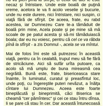
necaz şi întristare. Unde este boală de puţină
vreme, acelora le va fi acolo veselie şi bucurie,
unde nu este durere, nici întristare, nici suspin, ci
viaţă fără de sfîrşit. De aceea, frate, eu rabd
acestea, iar Dumnezeu Care te-a tămăduit de
boală prin mine, Acela poate şi pe mine să mă
scoale de pe patul acesta şi să-mi tămăduiască
boala; dar eu nu voiesc, pentru că
cel ce va răbda
pînă la sfîrşit
- a zis Domnul -,
acela se va mîntui
.
Mai de folos îmi este să putrezesc în această
viaţă, pentru ca în cealaltă, trupul meu să fie fără
de stricăciune. Aici să sufăr urîta putoare, ca
acolo să mă umplu de buna mireasmă cea
negrăită. Bună este, frate, bisericeasca stare
înainte, în luminatul, curatul şi preasfîntul loc,
unde poţi, cu îngereştile puteri nevăzut, a înălţa
cîntare lui Dumnezeu. Aceea este foarte
bineplăcută şi bineprimită, căci Biserica se
cheamă "cer pămîntesc" şi cei ce stau întru dînsa,
li se pare că stau în cer. Dar această întunecoasă