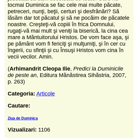
tocmai Duminica se fac cele mai multe păcate,
petreceri, nunţi, beţii, certuri şi desfrânări? Să
lăsăm dar tot păcatul şi să ne pocăim de păcatele
noastre. Creşteţi-vă copiii în frica Domnului,
rugaţi-vă mai mult şi veniţi la biserică, la cina cea
mare a Mântuitorului Hristos. De vom face aşa, şi
pe pământ vom fi fericiţi şi mulţumiţi, şi în cer cu
îngerii, cu sfinţii şi cu Însuşi Hristos vom cina în
vecii vecilor. Amin.
(
Arhimandrit Cleopa Ilie
,
Predici la Duminicile
de peste an
, Editura Mânăstirea Sihăstria, 2007,
p. 263)
Categoria:
Articole
Cautare:
Ziua de Duminica
Vizualizari:
1106