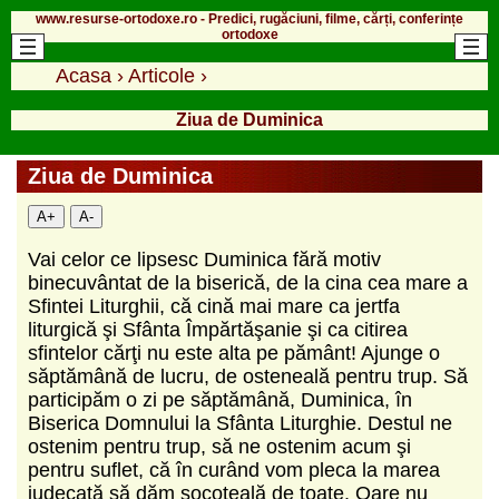
www.resurse-ortodoxe.ro - Predici, rugăciuni, filme, cărți, conferințe
ortodoxe
Acasa
›
Articole
›
Ziua de Duminica
Ziua de Duminica
A+
A-
Vai celor ce lipsesc Duminica fără motiv
binecuvântat de la biserică, de la cina cea mare a
Sfintei Liturghii, că cină mai mare ca jertfa
liturgică şi Sfânta Împărtăşanie şi ca citirea
sfintelor cărţi nu este alta pe pământ! Ajunge o
săptămână de lucru, de osteneală pentru trup. Să
participăm o zi pe săptămână, Duminica, în
Biserica Domnului la Sfânta Liturghie. Destul ne
ostenim pentru trup, să ne ostenim acum şi
pentru suflet, că în curând vom pleca la marea
judecată să dăm socoteală de toate. Oare nu