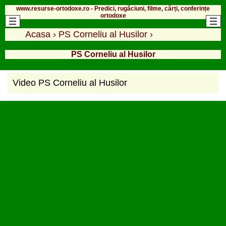
www.resurse-ortodoxe.ro - Predici, rugăciuni, filme, cărți, conferințe
ortodoxe
Acasa
›
PS Corneliu al Husilor
›
PS Corneliu al Husilor
Video PS Corneliu al Husilor