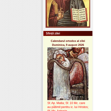
Sfinții zilei
Calendarul ortodox al zilei
Duminica, 9 august 2026
Sf. Ap. Matia; Sf. 10 Mc. care
au pătimit pentru ic. lui Hristos;