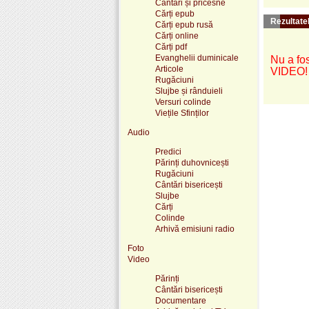
Cântări și pricesne
Cărți epub
Rezultatel
Cărți epub rusă
Cărți online
Cărți pdf
Evanghelii duminicale
Nu a fos
Articole
VIDEO!
Rugăciuni
Slujbe și rânduieli
Versuri colinde
Viețile Sfinților
Audio
Predici
Părinți duhovnicești
Rugăciuni
Cântări bisericești
Slujbe
Cărți
Colinde
Arhivă emisiuni radio
Foto
Video
Părinți
Cântări bisericești
Documentare