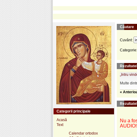
Căutare
Cuvânt:
Categorie
Rezultatel
„Intru vind
Multe dint
« Anterio
Rezultate
Categorii principale
Acasă
Nu a fos
Text
AUDIO!
Calendar ortodox