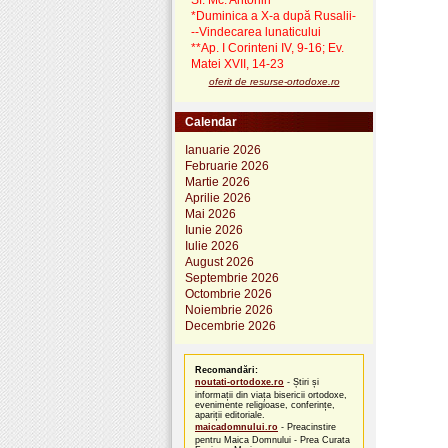
Sf. Mc. Antonin
*Duminica a X-a după Rusalii-
--Vindecarea lunaticului
**Ap. I Corinteni IV, 9-16; Ev.
Matei XVII, 14-23
oferit de resurse-ortodoxe.ro
Calendar
Ianuarie 2026
Februarie 2026
Martie 2026
Aprilie 2026
Mai 2026
Iunie 2026
Iulie 2026
August 2026
Septembrie 2026
Octombrie 2026
Noiembrie 2026
Decembrie 2026
Recomandări:
noutati-ortodoxe.ro
- Știri și
informații din viața bisericii ortodoxe,
evenimente religioase, conferințe,
apariții editoriale.
maicadomnului.ro
- Preacinstire
pentru Maica Domnului - Prea Curata