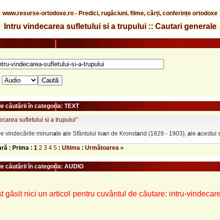
www.resurse-ortodoxe.ro - Predici, rugăciuni, filme, cărți, conferințe ortodoxe
Intru vindecarea sufletului si a trupului :: Cautari generale
:
e căutării în categoria: TEXT
ecarea sufletului si a trupului”
re vindecările minun
a
te
a
le Sfântului Io
a
n de Kronst
a
nd (1829 - 1903),
a
le
a
cestui s
ară : Prima :
1
2
3
4
5
:
Ultima
:
Următoarea »
le căutării în categoria: AUDIO
t găsit nici un articol pentru cuvântul de căutare: intru-vindecare