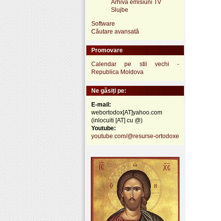
Arhivă emisiuni TV
Slujbe
Software
Căutare avansată
Promovare
Calendar pe stil vechi -
Republica Moldova
Ne găsiți pe:
E-mail:
webortodox[AT]yahoo.com
(inlocuiti [AT] cu @)
Youtube:
youtube.com/@resurse-ortodoxe