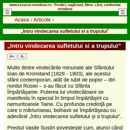
www.resurse-ortodoxe.ro - Predici, rugăciuni, filme, cărți, conferințe
ortodoxe
Acasa
›
Articole
›
„Intru vindecarea sufletului si a trupului”
„Intru vindecarea sufletului si a trupului”
A+
A-
Multe dintre vindecările minunate ale Sfântului
Ioan de Kronstand (1829 - 1903), ale acestui
sfânt contemporan, atât de iubit de popor – din
nordul Rusiei – s-au făcut cu Sfânta
Împărtăşanie. Puterea lui vindecătoare se
manifesta în special în timpul împărtăşirii cu
nemuritoarele Taine. Cu profunda credinţă pe
care o mărturiseau, bolnavii se împărtăşeau cu
adevărat „întru vindecarea sufletului şi a trupului”.
Preotul Vasile Sustin povesteşte cum, atunci când