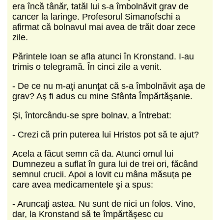
era încă tânăr, tatăl lui s-a îmbolnăvit grav de
cancer la laringe. Profesorul Simanofschi a
afirmat că bolnavul mai avea de trăit doar zece
zile.
Părintele Ioan se afla atunci în Kronstand. I-au
trimis o telegramă. În cinci zile a venit.
- De ce nu m-aţi anunţat că s-a îmbolnăvit aşa de
grav? Aş fi adus cu mine Sfânta Împărtăşanie.
Şi, întorcându-se spre bolnav, a întrebat:
- Crezi că prin puterea lui Hristos pot să te ajut?
Acela a făcut semn că da. Atunci omul lui
Dumnezeu a suflat în gura lui de trei ori, făcând
semnul crucii. Apoi a lovit cu mâna măsuţa pe
care avea medicamentele şi a spus:
- Aruncaţi astea. Nu sunt de nici un folos. Vino,
dar, la Kronstand să te împărtăşesc cu