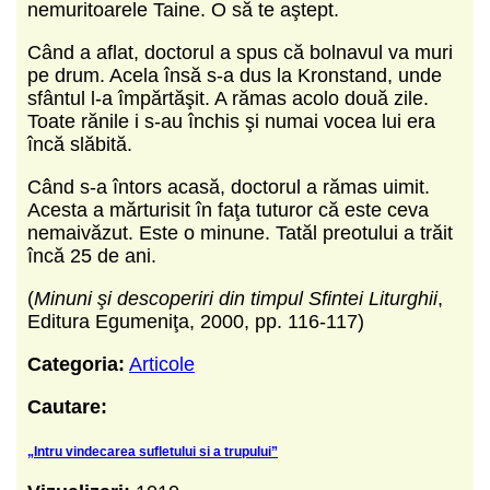
nemuritoarele Taine. O să te aştept.
Când a aflat, doctorul a spus că bolnavul va muri
pe drum. Acela însă s-a dus la Kronstand, unde
sfântul l-a împărtăşit. A rămas acolo două zile.
Toate rănile i s-au închis şi numai vocea lui era
încă slăbită.
Când s-a întors acasă, doctorul a rămas uimit.
Acesta a mărturisit în faţa tuturor că este ceva
nemaivăzut. Este o minune. Tatăl preotului a trăit
încă 25 de ani.
(
Minuni şi descoperiri din timpul Sfintei Liturghii
,
Editura Egumeniţa, 2000, pp. 116-117)
Categoria:
Articole
Cautare:
„Intru vindecarea sufletului si a trupului”