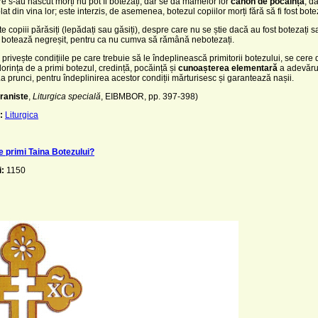
re s-au născut morți nu pot fi botezați, dar se dă mamelor lor
canon de pocăință
, d
at din vina lor; este interzis, de asemenea, botezul copiilor morți fără să fi fost botez
te copiii părăsiți (lepădați sau găsiți), despre care nu se știe dacă au fost botezați s
 botează negreșit, pentru ca nu cumva să rămână nebotezați.
 privește condițiile pe care trebuie să le îndeplinească primitorii botezului, se cere 
dorința de a primi botezul, credință, pocăință și
cunoașterea elementară
a adevărur
La prunci, pentru îndeplinirea acestor condiții mărturisesc și garantează nașii.
raniste
,
Liturgica specială
, EIBMBOR, pp. 397-398)
:
Liturgica
e primi Taina Botezului?
i:
1150