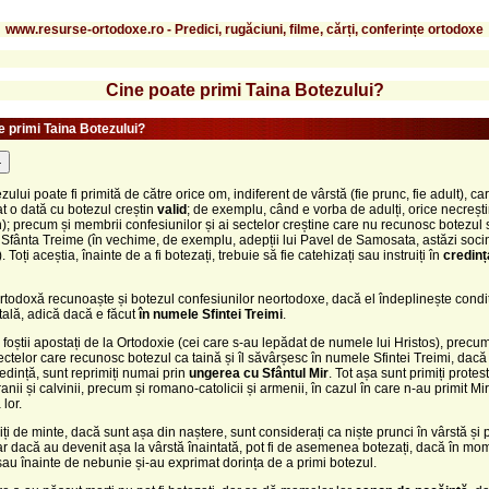
www.resurse-ortodoxe.ro - Predici, rugăciuni, filme, cărți, conferințe ortodoxe
Cine poate primi Taina Botezului?
e primi Taina Botezului?
-
zului poate fi primită de către orice om, indiferent de vârstă (fie prunc, fie adult), c
at o dată cu botezul creștin
valid
; de exemplu, când e vorba de adulți, orice necreșt
; precum și membrii confesiunilor și ai sectelor creștine care nu recunosc botezul
 Sfânta Treime (în vechime, de exemplu, adepții lui Pavel de Samosata, astăzi socin
). Toți aceștia, înainte de a fi botezați, trebuie să fie catehizați sau instruiți în
credinț
rtodoxă recunoaște și botezul confesiunilor neortodoxe, dacă el îndeplinește condi
ală, adică dacă e făcut
în numele Sfintei Treimi
.
foștii apostați de la Ortodoxie (cei care s-au lepădat de numele lui Hristos), precum
ctelor care recunosc botezul ca taină și îl săvârșesc în numele Sfintei Treimi, dacă 
edință, sunt reprimiți numai prin
ungerea cu Sfântul Mir
. Tot așa sunt primiți protest
ranii și calvinii, precum și romano-catolicii și armenii, în cazul în care n-au primit M
 lor.
siți de minte, dacă sunt așa din naștere, sunt considerați ca niște prunci în vârstă și p
iar dacă au devenit așa la vârstă înaintată, pot fi de asemenea botezați, dacă în m
 sau înainte de nebunie și-au exprimat dorința de a primi botezul.