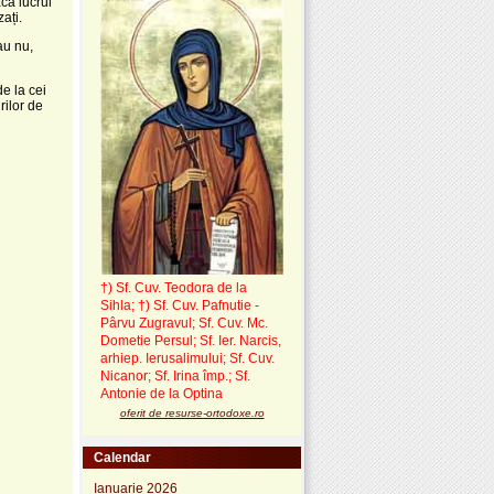
acă lucrul
ați.
au nu,
de la cei
ilor de
†) Sf. Cuv. Teodora de la
Sihla
;
†) Sf. Cuv. Pafnutie -
Pârvu Zugravul
; Sf. Cuv. Mc.
Dometie Persul; Sf. Ier. Narcis,
arhiep. Ierusalimului; Sf. Cuv.
Nicanor; Sf. Irina împ.; Sf.
Antonie de la Optina
oferit de resurse-ortodoxe.ro
Calendar
Ianuarie 2026