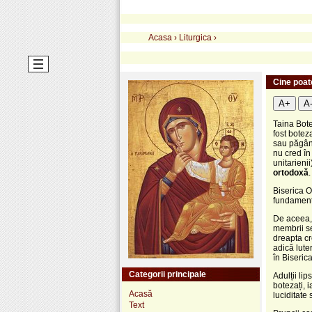
Acasa
›
Liturgica
›
Cine poat
A+
A
Taina Bote
fost botez
sau păgân)
nu cred în
unitarienii
ortodoxă
.
Biserica O
fundament
De aceea, 
membrii se
dreapta cr
adică lute
în Biserica
Categorii principale
Adulții lip
botezați, 
Acasă
luciditate
Text