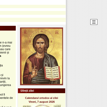
are n-a mai
in (evreu
 sau care
ienii și
a
ția
 și
revin la
anții,
irungerea
Sfinții zilei
ot fi
omentele de
Calendarul ortodox al zilei
Vineri, 7 august 2026