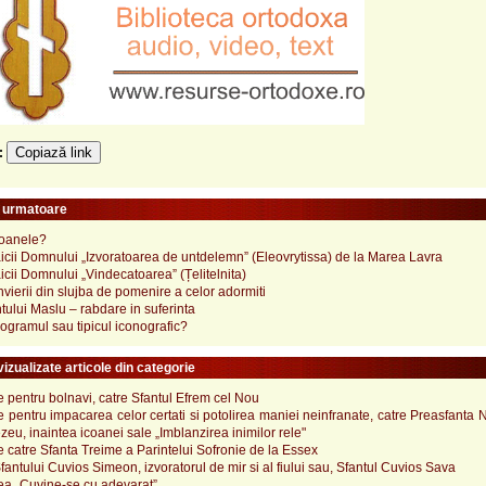
Copiază link
e:
e urmatoare
coanele?
cii Domnului „Izvoratoarea de untdelemn” (Eleovrytissa) de la Marea Lavra
cii Domnului „Vindecatoarea” (Țelitelnita)
nvierii din slujba de pomenire a celor adormiti
tului Maslu – rabdare in suferinta
ogramul sau tipicul iconografic?
izualizate articole din categorie
pentru bolnavi, catre Sfantul Efrem cel Nou
pentru impacarea celor certati si potolirea maniei neinfranate, catre Preasfanta
u, inaintea icoanei sale „Imblanzirea inimilor rele"
catre Sfanta Treime a Parintelui Sofronie de la Essex
Sfantului Cuvios Simeon, izvoratorul de mir si al fiului sau, Sfantul Cuvios Sava
a „Cuvine-se cu adevarat”