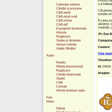
Pruncii ca
s-a întâmpl
Calendar ortodox
Cântări și pricesne
Cât priveș
Cărți epub
aceștia se
Cărți epub rusă
Cărți online
În ceea ce
vârstnici: 
Cărți pdf
credință. 
Evanghelii duminicale
Articole
(
Pr. Ene B
Rugăciuni
Slujbe și rânduieli
Categoria
Versuri colinde
Cautare:
Viețile Sfinților
Cine poat
Audio
Vizualizar
Predici
Părinți duhovnicești
Id:
24916
Rugăciuni
Imagine:
Cântări bisericești
Slujbe
Cărți
Colinde
Arhivă emisiuni radio
Foto
Video
Părinți