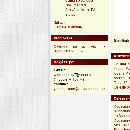
Cântări bisericești
Documentare
Arhivă emisiuni TV
Slujbe
Software
Căutare avansată
Promovare
Distribui
Calendar pe stil vechi -
Republica Moldova
Articolel
Ne găsiți pe:
Ce sunt i
Icoana Mai
E-mail:
Icoana Mai
webortodox[AT]yahoo.com
Aspectul I
(inlocuiti [AT] cu @)
Taina Sfan
Youtube:
Ce este pr
youtube.com/@resurse-ortodoxe
Cele mai v
Rugaciune 
Rugaciune 
de Dumneze
Rugaciune 
Acatistul 
Rugaciune