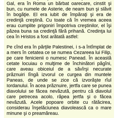
Gal, era în Roma un bărbat oarecare, cinstit şi
bun, cu numele de Asterie, de neam bun şi slăvit
în bogăţie. El era iubit de împăraţi şi era de
credinţă creştină. Cu toate că în vremea aceea
erau cumplite prigoniri împotriva creştinilor, el îşi
păzea buna sa credinţă fără prihană. Credinţa lui
cea în Hristos a fost arătată astfel:
Pe cînd era în părţile Palestinei, i s-a întîmplat de
a mers în cetatea ce se numea Cezareea lui Filip,
pe care fenicienii o numesc Panead. În această
cetate locuiau o mulţime de închinători păgîni,
care aveau obiceiul de a săvîrşi necurate
prăznuiri lîngă izvorul ce curgea din muntele
Paneas, de unde se zice că izvorăşte rîul
Iordanului. În acea prăznuire, jertfa care se punea
diavolului se făcea nevăzută, pentru că diavolul
care petrecea acolo, răpea jertfa şi o făcea
nevăzută. Acele popoare orbite cu rătăcirea,
considerau înşelăciunea diavolească ca o mare
minune şi o preamăreau.