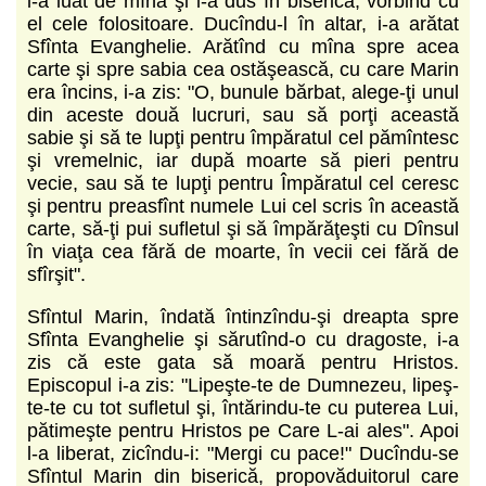
l-a luat de mînă şi l-a dus în biserică, vorbind cu
el cele folositoare. Ducîndu-l în altar, i-a arătat
Sfînta Evanghelie. Arătînd cu mîna spre acea
carte şi spre sabia cea ostăşească, cu care Marin
era încins, i-a zis: "O, bunule bărbat, alege-ţi unul
din aceste două lucruri, sau să porţi această
sabie şi să te lupţi pentru împăratul cel pămîntesc
şi vremelnic, iar după moarte să pieri pentru
vecie, sau să te lupţi pentru Împăratul cel ceresc
şi pentru preasfînt numele Lui cel scris în această
carte, să-ţi pui sufletul şi să împărăţeşti cu Dînsul
în viaţa cea fără de moarte, în vecii cei fără de
sfîrşit".
Sfîntul Marin, îndată întinzîndu-şi dreapta spre
Sfînta Evanghelie şi sărutînd-o cu dragoste, i-a
zis că este gata să moară pentru Hristos.
Episcopul i-a zis: "Lipeşte-te de Dumnezeu, lipeş-
te-te cu tot sufletul şi, întărindu-te cu puterea Lui,
pătimeşte pentru Hristos pe Care L-ai ales". Apoi
l-a liberat, zicîndu-i: "Mergi cu pace!" Ducîndu-se
Sfîntul Marin din biserică, propovăduitorul care