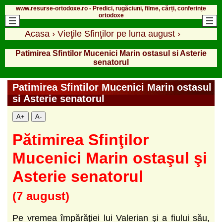
www.resurse-ortodoxe.ro - Predici, rugăciuni, filme, cărți, conferințe
ortodoxe
Acasa
›
Vieţile Sfinţilor pe luna august
›
Patimirea Sfintilor Mucenici Marin ostasul si Asterie
senatorul
Patimirea Sfintilor Mucenici Marin ostasul
si Asterie senatorul
A+
A-
Pătimirea Sfinţilor
Mucenici Marin ostaşul şi
Asterie senatorul
(7 august)
Pe vremea împărăţiei lui Valerian şi a fiului său,