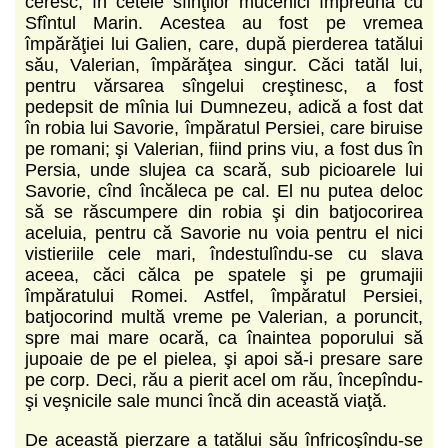
ceresc, în cetele sfinţilor mucenici împreună cu
Sfîntul Marin. Acestea au fost pe vremea
împărăţiei lui Galien, care, după pierderea tatălui
său, Valerian, împărăţea singur. Căci tatăl lui,
pentru vărsarea sîngelui creştinesc, a fost
pedepsit de mînia lui Dumnezeu, adică a fost dat
în robia lui Savorie, împăratul Persiei, care biruise
pe romani; şi Valerian, fiind prins viu, a fost dus în
Persia, unde slujea ca scară, sub picioarele lui
Savorie, cînd încăleca pe cal. El nu putea deloc
să se răscumpere din robia şi din batjocorirea
aceluia, pentru că Savorie nu voia pentru el nici
vistieriile cele mari, îndestulîndu-se cu slava
aceea, căci călca pe spatele şi pe grumajii
împăratului Romei. Astfel, împăratul Persiei,
batjocorind multă vreme pe Valerian, a poruncit,
spre mai mare ocară, ca înaintea poporului să
jupoaie de pe el pielea, şi apoi să-i presare sare
pe corp. Deci, rău a pierit acel om rău, începîndu-
şi veşnicile sale munci încă din această viaţă.
De această pierzare a tatălui său înfricoşîndu-se