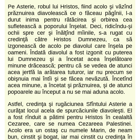
Pe Asterie, robul lui Hristos, fiind acolo şi văzînd
prăznuirea diavolească ce o făceau păgînii, l-a
durut inima pentru rătăcirea şi orbirea cea
sufletească a poporului înşelat. Deci, ridicîndu-şi
ochii spre cer şi înălţînd mîinile, s-a rugat cu
credinţă către Hristos Dumnezeu, ca să
izgonească de acolo pe diavolul care înşela pe
oameni. Îndată diavolul a fost izgonit cu puterea
lui Dumnezeu şi a încetat acea înşelătoare
minune drăcească; pentru că se vedea de atunci
acea jertfă la arătarea tuturor, iar nu precum se
obişnuia mai întîi şi se făcea nevăzută. Încetînd
acea minune, a încetat şi prăznuirea, şi de atunci
popoarele au început a nu se mai aduna acolo.
Astfel, credinţa şi rugăciunea Sfîntului Asterie a
curăţat locul acela de spurcăciunile diavoleşti. El
a fost rînduit a pătimi pentru Hristos în cealaltă
Cezaree, care se numea Cezareea Palestinei.
Acolo era un ostaş cu numele Marin, de neam
bun, cinstit şi bogat, iar mai cinstit cu credinţa în