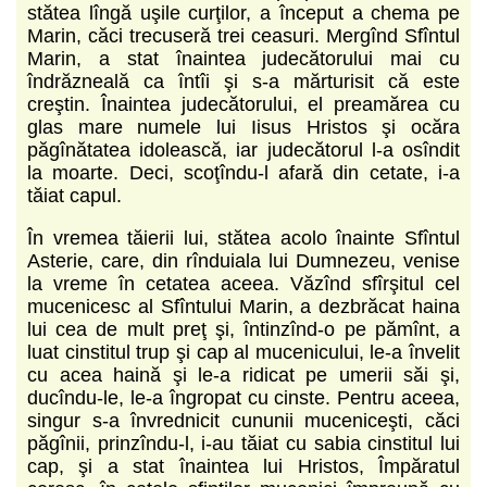
stătea lîngă uşile curţilor, a început a chema pe
Marin, căci trecuseră trei ceasuri. Mergînd Sfîntul
Marin, a stat înaintea judecătorului mai cu
îndrăzneală ca întîi şi s-a mărturisit că este
creştin. Înaintea judecătorului, el preamărea cu
glas mare numele lui Iisus Hristos şi ocăra
păgînătatea idolească, iar judecătorul l-a osîndit
la moarte. Deci, scoţîndu-l afară din cetate, i-a
tăiat capul.
În vremea tăierii lui, stătea acolo înainte Sfîntul
Asterie, care, din rînduiala lui Dumnezeu, venise
la vreme în cetatea aceea. Văzînd sfîrşitul cel
mucenicesc al Sfîntului Marin, a dezbrăcat haina
lui cea de mult preţ şi, întinzînd-o pe pămînt, a
luat cinstitul trup şi cap al mucenicului, le-a învelit
cu acea haină şi le-a ridicat pe umerii săi şi,
ducîndu-le, le-a îngropat cu cinste. Pentru aceea,
singur s-a învrednicit cununii muceniceşti, căci
păgînii, prinzîndu-l, i-au tăiat cu sabia cinstitul lui
cap, şi a stat înaintea lui Hristos, Împăratul