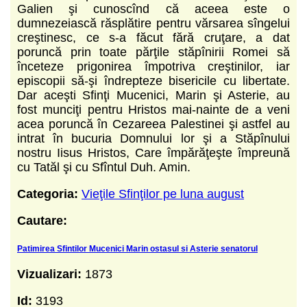
Galien şi cunoscînd că aceea este o
dumnezeiască răsplătire pentru vărsarea sîngelui
creştinesc, ce s-a făcut fără cruţare, a dat
poruncă prin toate părţile stăpînirii Romei să
înceteze prigonirea împotriva creştinilor, iar
episcopii să-şi îndrepteze bisericile cu libertate.
Dar aceşti Sfinţi Mucenici, Marin şi Asterie, au
fost munciţi pentru Hristos mai-nainte de a veni
acea poruncă în Cezareea Palestinei şi astfel au
intrat în bucuria Domnului lor şi a Stăpînului
nostru Iisus Hristos, Care împărăţeşte împreună
cu Tatăl şi cu Sfîntul Duh. Amin.
Categoria:
Vieţile Sfinţilor pe luna august
Cautare:
Patimirea Sfintilor Mucenici Marin ostasul si Asterie senatorul
Vizualizari:
1873
Id:
3193