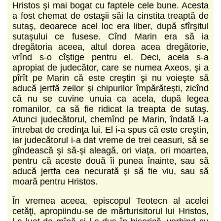
Hristos şi mai bogat cu faptele cele bune. Acesta
a fost chemat de ostaşii săi la cinstita treaptă de
sutaş, deoarece acel loc era liber, după sfîrşitul
sutaşului ce fusese. Cînd Marin era să ia
dregătoria aceea, altul dorea acea dregătorie,
vrînd s-o cîştige pentru el. Deci, acela s-a
apropiat de judecător, care se numea Axeos, şi a
pîrît pe Marin că este creştin şi nu voieşte să
aducă jertfă zeilor şi chipurilor împărăteşti, zicînd
că nu se cuvine unuia ca acela, după legea
romanilor, ca să fie ridicat la treapta de sutaş.
Atunci judecătorul, chemînd pe Marin, îndată l-a
întrebat de credinţa lui. El i-a spus că este creştin,
iar judecătorul i-a dat vreme de trei ceasuri, să se
gîndească şi să-şi aleagă, ori viaţa, ori moartea,
pentru că aceste două îi punea înainte, sau să
aducă jertfa cea necurată şi să fie viu, sau să
moară pentru Hristos.
În vremea aceea, episcopul Teotecn al acelei
cetăţi, apropiindu-se de mărturisitorul lui Hristos,