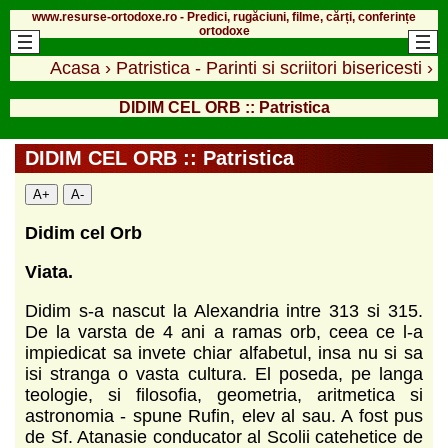
www.resurse-ortodoxe.ro - Predici, rugăciuni, filme, cărți, conferințe
ortodoxe
Acasa
›
Patristica - Parinti si scriitori bisericesti
›
DIDIM CEL ORB :: Patristica
DIDIM CEL ORB :: Patristica
A+
A-
Didim cel Orb
Viata.
Didim s-a nascut la Alexandria intre 313 si 315.
De la varsta de 4 ani a ramas orb, ceea ce l-a
impiedicat sa invete chiar alfabetul, insa nu si sa
isi stranga o vasta cultura. El poseda, pe langa
teologie, si filosofia, geometria, aritmetica si
astronomia - spune Rufin, elev al sau. A fost pus
de Sf. Atanasie conducator al Scolii catehetice de