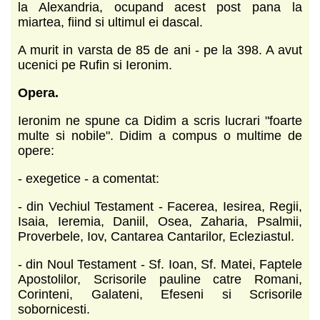
la Alexandria, ocupand acest post pana la
miartea, fiind si ultimul ei dascal.
A murit in varsta de 85 de ani - pe la 398. A avut
ucenici pe Rufin si Ieronim.
Opera.
Ieronim ne spune ca Didim a scris lucrari "foarte
multe si nobile". Didim a compus o multime de
opere:
- exegetice - a comentat:
- din Vechiul Testament - Facerea, Iesirea, Regii,
Isaia, Ieremia, Daniil, Osea, Zaharia, Psalmii,
Proverbele, Iov, Cantarea Cantarilor, Ecleziastul.
- din Noul Testament - Sf. Ioan, Sf. Matei, Faptele
Apostolilor, Scrisorile pauline catre Romani,
Corinteni, Galateni, Efeseni si Scrisorile
sobornicesti.