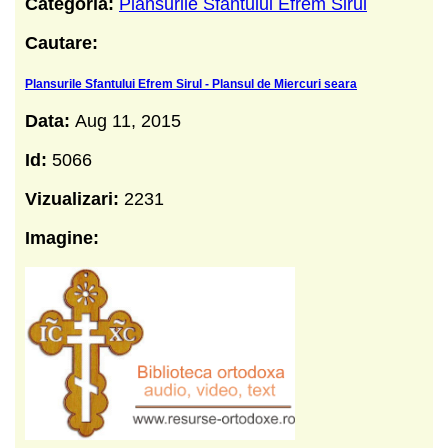
Categoria:
Plansurile Sfantului Efrem Sirul
Cautare:
Plansurile Sfantului Efrem Sirul - Plansul de Miercuri seara
Data:
Aug 11, 2015
Id:
5066
Vizualizari:
2231
Imagine: