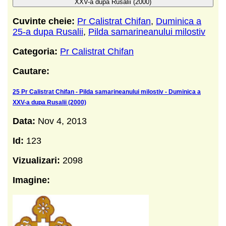
XXV-a dupa Rusalii (2000)
Cuvinte cheie:
Pr Calistrat Chifan
,
Duminica a
25-a dupa Rusalii
,
Pilda samarineanului milostiv
Categoria:
Pr Calistrat Chifan
Cautare:
25 Pr Calistrat Chifan - Pilda samarineanului milostiv - Duminica a
XXV-a dupa Rusalii (2000)
Data:
Nov 4, 2013
Id:
123
Vizualizari:
2098
Imagine: