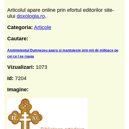
Articolul apare online prin efortul editorilor site-
ului
doxologia.ro
.
Categoria:
Articole
Cautare:
Atotinteleptul Dumnezeu apara si mantuieste prin mii de mijloace pe
cei ce I se roaga
Vizualizari:
1073
Id:
7204
Imagine: