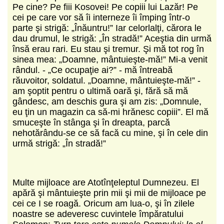
Pe cine? Pe fiii Kosovei! Pe copiii lui Lazăr! Pe
cei pe care vor să îi interneze îi împing într-o
parte şi strigă: „Înăuntru!” Iar celorlalţi, cărora le
dau drumul, le strigă: „În stradă!” Aceştia din urmă
însă erau rari. Eu stau şi tremur. Şi mă tot rog în
sinea mea: „Doamne, mântuieşte-mă!” Mi-a venit
rândul. - „Ce ocupaţie ai?” - mă întreabă
răuvoitor, soldatul. „Doamne, mântuieşte-mă!” -
am şoptit pentru o ultimă oară şi, fără să mă
gândesc, am deschis gura şi am zis: „Domnule,
eu ţin un magazin ca să-mi hrănesc copiii”. El mă
smuceşte în stânga şi în dreapta, parcă
nehotărându-se ce să facă cu mine, şi în cele din
urmă strigă: „În stradă!”
Multe mijloace are Atotînţeleptul Dumnezeu. El
apără şi mântuieşte prin mii şi mii de mijloace pe
cei ce I se roagă. Oricum am lua-o, şi în zilele
noastre se adeveresc cuvintele împăratului