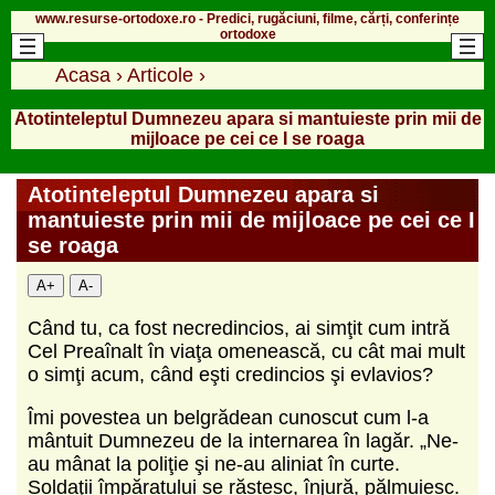
www.resurse-ortodoxe.ro - Predici, rugăciuni, filme, cărți, conferințe
ortodoxe
Acasa
›
Articole
›
Atotinteleptul Dumnezeu apara si mantuieste prin mii de
mijloace pe cei ce I se roaga
Atotinteleptul Dumnezeu apara si
mantuieste prin mii de mijloace pe cei ce I
se roaga
A+
A-
Când tu, ca fost necredincios, ai simţit cum intră
Cel Preaînalt în viaţa omenească, cu cât mai mult
o simţi acum, când eşti credincios şi evlavios?
Îmi povestea un belgrădean cunoscut cum l-a
mântuit Dumnezeu de la internarea în lagăr. „Ne-
au mânat la poliţie şi ne-au aliniat în curte.
Soldaţii împăratului se răstesc, înjură, pălmuiesc.