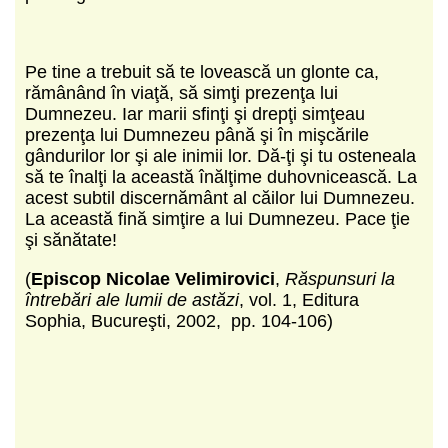
Pe tine a trebuit să te lovească un glonte ca,
rămânând în viaţă, să simţi prezenţa lui
Dumnezeu. Iar marii sfinţi şi drepţi simţeau
prezenţa lui Dumnezeu până şi în mişcările
gândurilor lor şi ale inimii lor. Dă-ţi şi tu osteneala
să te înalţi la această înălţime duhovnicească. La
acest subtil discernământ al căilor lui Dumnezeu.
La această fină simţire a lui Dumnezeu. Pace ţie
şi sănătate!
(
Episcop Nicolae Velimirovici
,
Răspunsuri la
întrebări ale lumii de astăzi
, vol. 1, Editura
Sophia, Bucureşti, 2002, pp. 104-106)