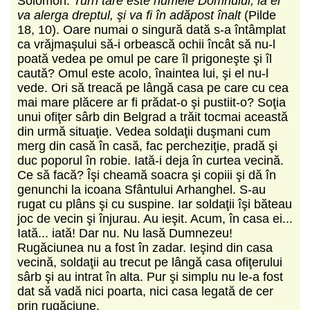
Solomon:
Turn tare este numele Domnului; la el
va alerga dreptul, şi va fi în adăpost înalt
(Pilde
18, 10). Oare numai o singură dată s-a întâmplat
ca vrăjmaşului să-i orbească ochii încât să nu-l
poată vedea pe omul pe care îl prigoneşte şi îl
caută? Omul este acolo, înaintea lui, şi el nu-l
vede. Ori să treacă pe lângă casa pe care cu cea
mai mare plăcere ar fi prădat-o şi pustiit-o? Soţia
unui ofiţer sârb din Belgrad a trăit tocmai această
din urmă situaţie. Vedea soldaţii duşmani cum
merg din casă în casă, fac percheziţie, pradă şi
duc poporul în robie. Iată-i deja în curtea vecină.
Ce să facă? Îşi cheamă soacra şi copiii şi dă în
genunchi la icoana Sfântului Arhanghel. S-au
rugat cu plâns şi cu suspine. Iar soldaţii îşi băteau
joc de vecin şi înjurau. Au ieşit. Acum, în casa ei...
Iată... iată! Dar nu. Nu lasă Dumnezeu!
Rugăciunea nu a fost în zadar. Ieşind din casa
vecină, soldaţii au trecut pe lângă casa ofiţerului
sârb şi au intrat în alta. Pur şi simplu nu le-a fost
dat să vadă nici poarta, nici casa legată de cer
prin rugăciune.