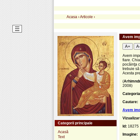
Acasa
›
Articole
›
Avem impr
A+
A
Avem impre
fiare. Chi
pocăinţa c
trebuie să
Acesta pre
(
Arhim
nd
2008)
Categoria
Cautare:
Avem impr
Vizualizar
Categorii principale
Id:
18275
Acasă
Imagine:
Text