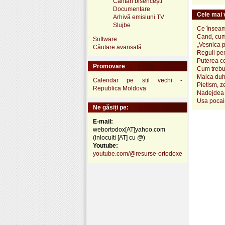
Cântări bisericești
Documentare
Cele mai v
Arhivă emisiuni TV
Slujbe
Ce înseamn
Cand, cum
Software
„Vesnica 
Căutare avansată
Reguli pen
Puterea ce
Promovare
Cum trebui
Maica duh
Calendar pe stil vechi -
Pietism, z
Republica Moldova
Nadejdea 
Usa pocai
Ne găsiți pe:
E-mail:
webortodox[AT]yahoo.com
(inlocuiti [AT] cu @)
Youtube:
youtube.com/@resurse-ortodoxe