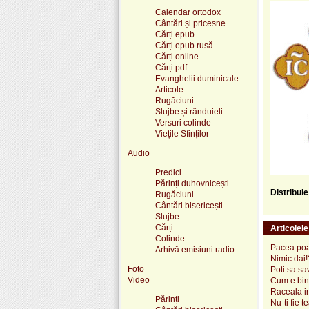
Calendar ortodox
Cântări și pricesne
Cărți epub
Cărți epub rusă
Cărți online
Cărți pdf
Evanghelii duminicale
Articole
Rugăciuni
Slujbe și rânduieli
Versuri colinde
Viețile Sfinților
Audio
Predici
Părinți duhovnicești
Distribui
Rugăciuni
Cântări bisericești
Slujbe
Cărți
Articolel
Colinde
Pacea poat
Arhivă emisiuni radio
Nimic dai!
Foto
Poti sa sa
Video
Cum e bin
Raceala i
Părinți
Nu-ti fie t