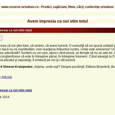
www.resurse-ortodoxe.ro - Predici, rugăciuni, filme, cărți, conferințe ortodoxe
Avem impresia ca noi stim totul
esia ca noi stim totul
-
sia că noi ştim totul, că vedem, că avem lumină. O vorbuliţă să ne spună celălalt 
ar dacă nu ne manifestăm, vom reacţiona înlăuntrul nostru. Unde este smerenia? U
ea adevărată? Suntem ca cel care, atunci când plouă, se fereşte să nu se ude tot.
 conştientizeze că este în întregime păcat, în întregime întuneric. Când aleargă la
ia păcatul şi neputinţa, îl vindecă pe om şi-i dă lumină.
rit Simeon Kraiopoulos
,
Adame, unde eşti? Despre pocăinţă
, Editura Bizantină, Bu
:
Articole
esia ca noi stim totul
i:
1014