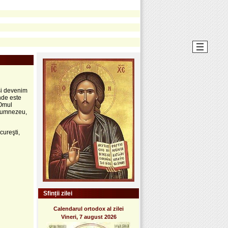
şi devenim
nde este
 Omul
 Dumnezeu,
cureşti,
Sfinții zilei
Calendarul ortodox al zilei
Vineri, 7 august 2026