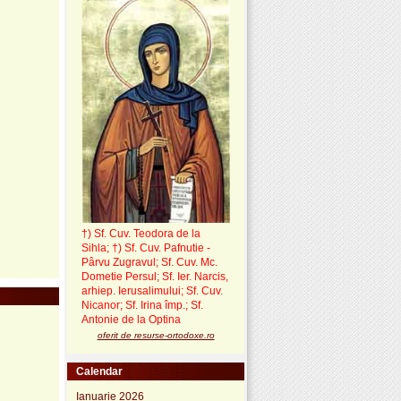
†) Sf. Cuv. Teodora de la
Sihla
;
†) Sf. Cuv. Pafnutie -
Pârvu Zugravul
; Sf. Cuv. Mc.
Dometie Persul; Sf. Ier. Narcis,
arhiep. Ierusalimului; Sf. Cuv.
Nicanor; Sf. Irina împ.; Sf.
Antonie de la Optina
oferit de resurse-ortodoxe.ro
Calendar
Ianuarie 2026