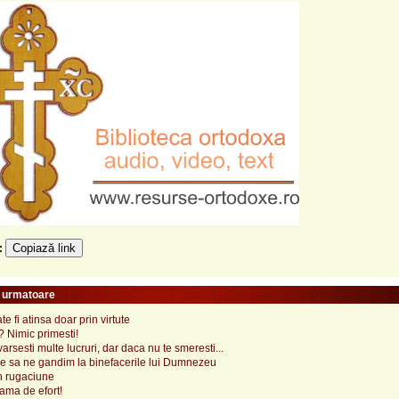
Copiază link
e:
e urmatoare
e fi atinsa doar prin virtute
? Nimic primesti!
varsesti multe lucruri, dar daca nu te smeresti...
e sa ne gandim la binefacerile lui Dumnezeu
n rugaciune
eama de efort!