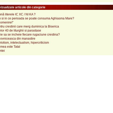
izualizate articole din categorie
ă literele IC XC / NI KA ?
 si in ce perioada se poate consuma Aghiasma Mare?
pomenire!”
tru crestinii care merg duminica la Biserica
lor 40 de liturghii si parastase
e sa se incheie fiecare rugaciune crestina?
ovniceasca din manastire
elotism, intelectualism, hipercriticism
mea este Tatal
ntei