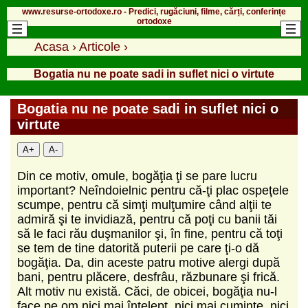
www.resurse-ortodoxe.ro - Predici, rugăciuni, filme, cărți, conferințe
ortodoxe
Acasa
›
Articole
›
Bogatia nu ne poate sadi in suflet nici o virtute
Bogatia nu ne poate sadi in suflet nici o
virtute
A+
A-
Din ce motiv, omule, bogăţia ţi se pare lucru
important? Neîndoielnic pentru că-ţi plac ospeţele
scumpe, pentru că simţi mulţumire când alţii te
admiră şi te invidiază, pentru că poţi cu banii tăi
să le faci rău duşmanilor şi, în fine, pentru că toţi
se tem de tine datorită puterii pe care ţi-o dă
bogăţia. Da, din aceste patru motive alergi după
bani, pentru plăcere, desfrâu, răzbunare şi frică.
Alt motiv nu există. Căci, de obicei, bogăţia nu-l
face pe om nici mai înţelept, nici mai cuminte, nici