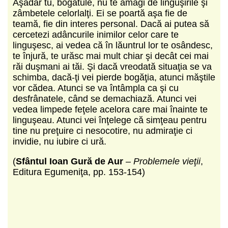
Aşadar tu, bogatule, nu te amăgi de linguşirile şi
zâmbetele celorlalţi. Ei se poartă aşa fie de
teamă, fie din interes personal. Dacă ai putea să
cercetezi adâncurile inimilor celor care te
linguşesc, ai vedea că în lăuntrul lor te osândesc,
te înjură, te urăsc mai mult chiar şi decât cei mai
răi duşmani ai tăi. Şi dacă vreodată situaţia se va
schimba, dacă-ţi vei pierde bogăţia, atunci măştile
vor cădea. Atunci se va întâmpla ca şi cu
desfrânatele, când se demachiază. Atunci vei
vedea limpede feţele acelora care mai înainte te
linguşeau. Atunci vei înţelege că simţeau pentru
tine nu preţuire ci nesocotire, nu admiraţie ci
invidie, nu iubire ci ură.
(
Sfântul Ioan Gură de Aur
–
Problemele vieţii
,
Editura Egumeniţa, pp. 153-154)