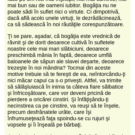
mai bun sau de oameni iubitor. Bogăţia nu ne
poate sădi în suflet nici o virtute. Ci dimpotrivă,
dacă află acolo unele virtuţi, le dezrădăcinează,
ca să sădească în noi răutăţile corespunzătoare.
Ţi se pare, aşadar, că bogăţia este vrednică de
râvnit şi de dorit deoarece cultivă în sufletele
noastre cele mai mari slăbiciuni, deoarece
preschimbă mânia în faptă, deoarece umflă
baloanele de săpun ale slavei deşarte, deoarece
trezeşte în noi mândria? Tocmai din aceste
motive trebuie să te fereşti de ea, neîntorcându-ţi
nici măcar capul ca s-o priveşti. Altfel, va trimite
să sălăşluiască în inima ta câteva fiare sălbatice
şi înfricoşătoare, care vor deveni pricină de
pierdere a oricărei cinstiri. Şi înfăţişându-ţi
necinstirea ca pe cinstire, va reuşi să te înşele,
precum desfrânatele urâte, care îşi
înfrumuseţează faţa spoindu-se cu rujuri şi
vopsele şi îi înşeală pe bărbaţi.