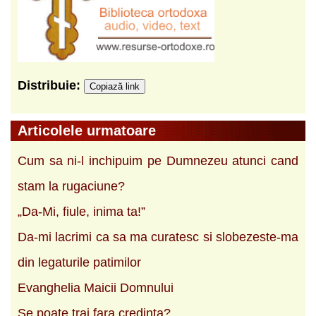
Distribuie:
Copiază link
Articolele urmatoare
Cum sa ni-l inchipuim pe Dumnezeu atunci cand
stam la rugaciune?
„Da-Mi, fiule, inima ta!”
Da-mi lacrimi ca sa ma curatesc si slobezeste-ma
din legaturile patimilor
Evanghelia Maicii Domnului
Se poate trai fara credinta?