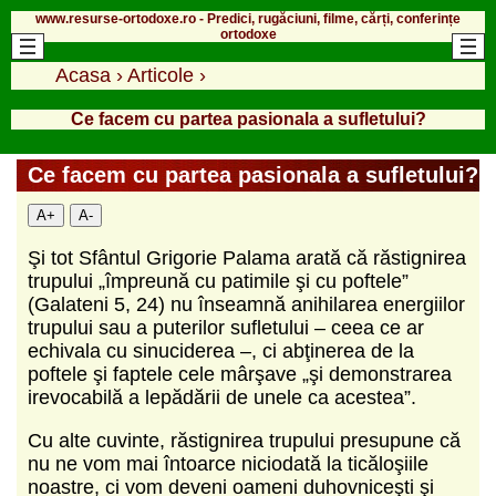
www.resurse-ortodoxe.ro - Predici, rugăciuni, filme, cărți, conferințe
ortodoxe
Acasa
›
Articole
›
Ce facem cu partea pasionala a sufletului?
Ce facem cu partea pasionala a sufletului?
A+
A-
Şi tot Sfântul Grigorie Palama arată că răstignirea
trupului „împreună cu patimile şi cu poftele”
(Galateni 5, 24) nu înseamnă anihilarea energiilor
trupului sau a puterilor sufletului – ceea ce ar
echivala cu sinuciderea –, ci abţinerea de la
poftele şi faptele cele mârşave „şi demonstrarea
irevocabilă a lepădării de unele ca acestea”.
Cu alte cuvinte, răstignirea trupului presupune că
nu ne vom mai întoarce niciodată la ticăloşiile
noastre, ci vom deveni oameni duhovniceşti şi