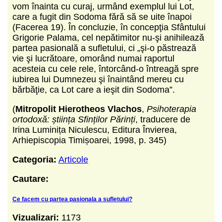
vom înainta cu curaj, urmând exemplul lui Lot,
care a fugit din Sodoma fără să se uite înapoi
(Facerea 19). În concluzie, în concepţia Sfântului
Grigorie Palama, cel nepătimitor nu-şi anihilează
partea pasională a sufletului, ci „şi-o păstrează
vie şi lucrătoare, omorând numai raportul
acesteia cu cele rele, întorcând-o întreagă spre
iubirea lui Dumnezeu şi înaintând mereu cu
bărbăţie, ca Lot care a ieşit din Sodoma”.
(
Mitropolit Hierotheos Vlachos
,
Psihoterapia
ortodoxă: știința Sfinților Părinți
, traducere de
Irina Luminița Niculescu, Editura Învierea,
Arhiepiscopia Timișoarei, 1998, p. 345)
Categoria:
Articole
Cautare:
Ce facem cu partea pasionala a sufletului?
Vizualizari:
1173