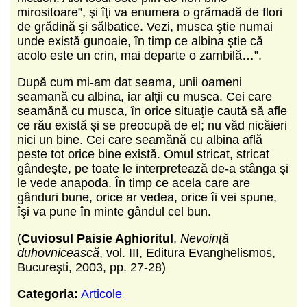
mirositoare”, şi îţi va enumera o grămadă de flori
de grădină şi sălbatice. Vezi, musca ştie numai
unde există gunoaie, în timp ce albina ştie că
acolo este un crin, mai departe o zambilă…”.
După cum mi-am dat seama, unii oameni
seamană cu albina, iar alţii cu musca. Cei care
seamănă cu musca, în orice situaţie caută să afle
ce rău există şi se preocupă de el; nu văd nicăieri
nici un bine. Cei care seamănă cu albina află
peste tot orice bine există. Omul stricat, stricat
gândeşte, pe toate le interpretează de-a stânga şi
le vede anapoda. În timp ce acela care are
gânduri bune, orice ar vedea, orice îi vei spune,
îşi va pune în minte gândul cel bun.
(
Cuviosul Paisie Aghioritul
,
Nevoinţă
duhovnicească
, vol. III, Editura Evanghelismos,
Bucureşti, 2003, pp. 27-28)
Categoria:
Articole