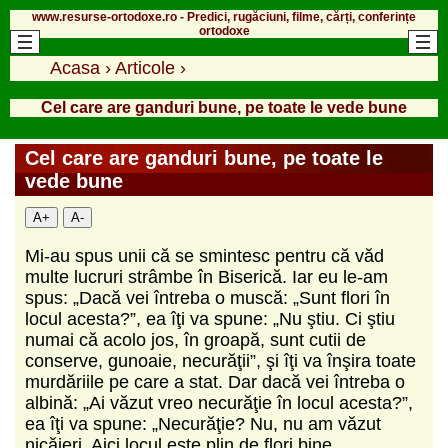
www.resurse-ortodoxe.ro - Predici, rugăciuni, filme, cărți, conferințe
ortodoxe
Acasa
›
Articole
›
Cel care are ganduri bune, pe toate le vede bune
Cel care are ganduri bune, pe toate le
vede bune
A+
A-
Mi-au spus unii că se smintesc pentru că văd
multe lucruri strâmbe în Biserică. Iar eu le-am
spus: „Dacă vei întreba o muscă: „Sunt flori în
locul acesta?”, ea îţi va spune: „Nu ştiu. Ci ştiu
numai că acolo jos, în groapă, sunt cutii de
conserve, gunoaie, necurăţii”, şi îţi va înşira toate
murdăriile pe care a stat. Dar dacă vei întreba o
albină: „Ai văzut vreo necurăţie în locul acesta?”,
ea îţi va spune: „Necurăţie? Nu, nu am văzut
nicăieri. Aici locul este plin de flori bine