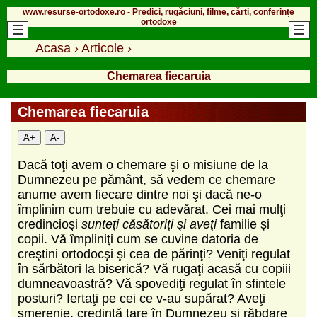
www.resurse-ortodoxe.ro - Predici, rugăciuni, filme, cărți, conferințe
ortodoxe
Acasa
›
Articole
›
Chemarea fiecaruia
Chemarea fiecaruia
A+
A-
Dacă toţi avem o chemare şi o misiune de la
Dumnezeu pe pământ, să vedem ce chemare
anume avem fiecare dintre noi şi dacă ne-o
împlinim cum trebuie cu adevărat. Cei mai mulţi
credincioşi
sunteţi căsătoriţi şi aveţi
familie și
copii. Vă împliniţi cum se cuvine datoria de
creştini ortodocşi şi cea de părinţi? Veniţi regulat
în sărbători la biserică? Vă rugaţi acasă cu copiii
dumneavoastră? Vă spovediţi regulat în sfintele
posturi? Iertaţi pe cei ce v-au supărat? Aveţi
smerenie, credinţă tare în Dumnezeu şi răbdare