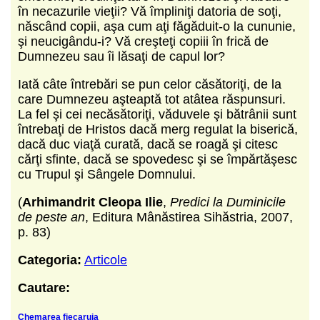
în necazurile vieţii? Vă împliniţi datoria de soţi,
născând copii, aşa cum aţi făgăduit-o la cununie,
şi neucigându-i? Vă creşteţi copiii în frică de
Dumnezeu sau îi lăsaţi de capul lor?
Iată câte întrebări se pun celor căsătoriţi, de la
care Dumnezeu aşteaptă tot atâtea răspunsuri.
La fel şi cei necăsătoriţi, văduvele şi bătrânii sunt
întrebaţi de Hristos dacă merg regulat la biserică,
dacă duc viaţă curată, dacă se roagă şi citesc
cărţi sfinte, dacă se spovedesc şi se împărtăşesc
cu Trupul şi Sângele Domnului.
(
Arhimandrit Cleopa Ilie
,
Predici la Duminicile
de peste an
, Editura Mânăstirea Sihăstria, 2007,
p. 83)
Categoria:
Articole
Cautare:
Chemarea fiecaruia