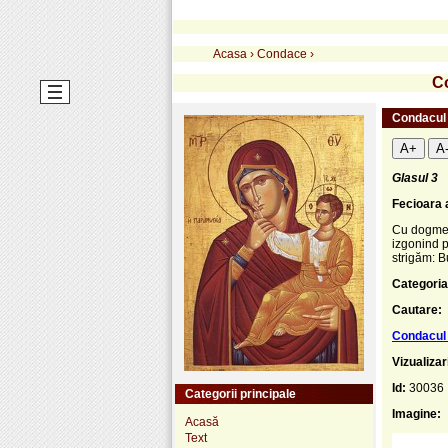
Acasa
›
Condace
›
Co
Condacul 
A+
A
Glasul 3
Fecioara a
Cu dogmele
izgonind p
strigăm: Bu
Categoria
Cautare:
Condacul 
Vizualizar
Id:
30036
Categorii principale
Imagine:
Acasă
Text