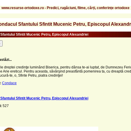
www.resurse-ortodoxe.ro - Predici, rugăciuni, filme, cărți, conferințe ortodoxe
ndacul Sfantului Sfintit Mucenic Petru, Episcopul Alexandr
Sfantului Sfintit Mucenic Petru, Episcopul Alexandriei
-
stăzi...
 dreptei credinţe luminând Biserica, pentru dânsa te-ai luptat, de Dumnezeu Feric
e Arie ereticul. Pentru aceasta, săvârşind preasfântă pomenirea ta, cu dreaptă cred
cură-te, o, Sfinte Petru, piatra credinţei!
:
Condace
Sfantului Sfintit Mucenic Petru, Episcopul Alexandriei
i:
527