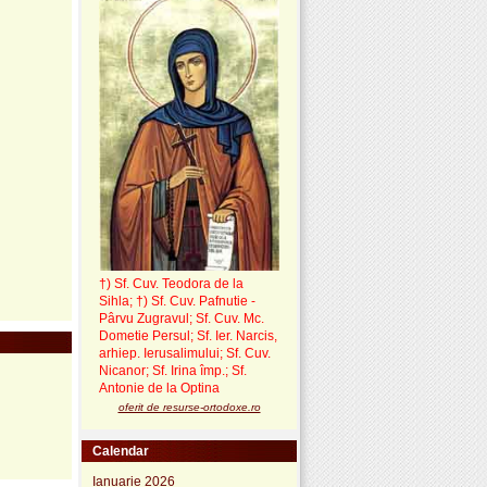
†) Sf. Cuv. Teodora de la
Sihla
;
†) Sf. Cuv. Pafnutie -
Pârvu Zugravul
; Sf. Cuv. Mc.
Dometie Persul; Sf. Ier. Narcis,
arhiep. Ierusalimului; Sf. Cuv.
Nicanor; Sf. Irina împ.; Sf.
Antonie de la Optina
oferit de resurse-ortodoxe.ro
Calendar
Ianuarie 2026