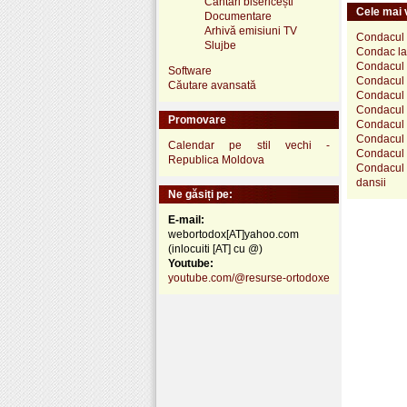
Cântări bisericești
Cele mai v
Documentare
Arhivă emisiuni TV
Condacul S
Slujbe
Condac la
Condacul 
Software
Condacul S
Căutare avansată
Condacul 
Condacul S
Promovare
Condacul 
Condacul S
Calendar pe stil vechi -
Condacul 
Republica Moldova
Condacul S
dansii
Ne găsiți pe:
E-mail:
webortodox[AT]yahoo.com
(inlocuiti [AT] cu @)
Youtube:
youtube.com/@resurse-ortodoxe