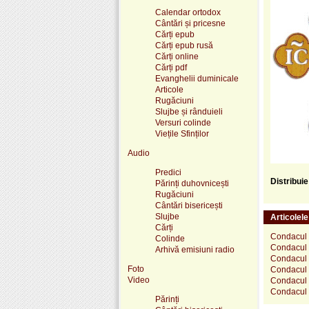
Calendar ortodox
Cântări și pricesne
Cărți epub
Cărți epub rusă
Cărți online
Cărți pdf
Evanghelii duminicale
Articole
Rugăciuni
Slujbe și rânduieli
Versuri colinde
Viețile Sfinților
Audio
Predici
Distribui
Părinți duhovnicești
Rugăciuni
Cântări bisericești
Slujbe
Articolel
Cărți
Condacul 
Colinde
Condacul 
Arhivă emisiuni radio
Condacul S
Foto
Condacul 
Video
Condacul 
Condacul 
Părinți