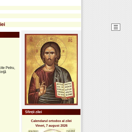
iei
ite Petru,
inţă
Sfinții zilei
Calendarul ortodox al zilei
Vineri, 7 august 2026