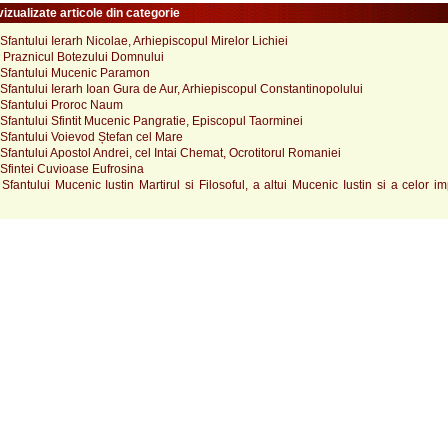
izualizate articole din categorie
fantului Ierarh Nicolae, Arhiepiscopul Mirelor Lichiei
 Praznicul Botezului Domnului
Sfantului Mucenic Paramon
fantului Ierarh Ioan Gura de Aur, Arhiepiscopul Constantinopolului
Sfantului Proroc Naum
fantului Sfintit Mucenic Pangratie, Episcopul Taorminei
Sfantului Voievod Ștefan cel Mare
fantului Apostol Andrei, cel Intai Chemat, Ocrotitorul Romaniei
Sfintei Cuvioase Eufrosina
fantului Mucenic Iustin Martirul si Filosoful, a altui Mucenic Iustin si a celor 