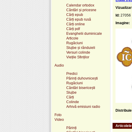
Calendar ortodox
Vizualizar
Cântări și pricesne
Cărți epub
Id:
27056
Cărți epub rusă
Imagine:
Cărți online
Cărți pdf
Evanghelii duminicale
Articole
Rugăciuni
Slujbe și rânduieli
Versuri colinde
Viețile Sfinților
Audio
Predici
Părinți duhovnicești
Rugăciuni
Cântări bisericești
Slujbe
Cărți
Colinde
Arhivă emisiuni radio
Distribui
Foto
Video
Articolel
Părinți