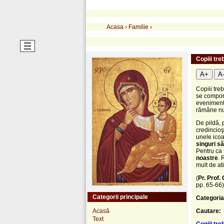
Acasa
›
Familie
›
Copiii tr
A+
A
Copiii tre
se compor
eveniment 
rămâne num
De pildă, 
credincioş
unele icoa
singuri s
Pentru ca 
noastre
. 
mult de at
(
Pr. Prof.
pp. 65-66)
Categorii principale
Categoria
Acasă
Cautare:
Text
Copiii tr