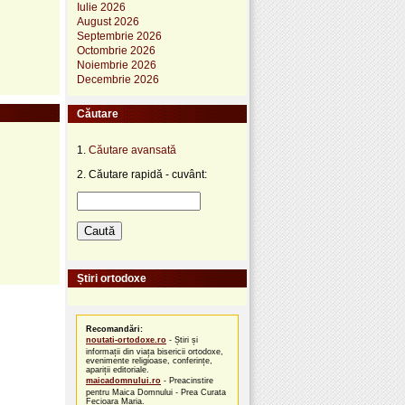
Iulie 2026
August 2026
Septembrie 2026
Octombrie 2026
Noiembrie 2026
Decembrie 2026
Căutare
1.
Căutare avansată
2. Căutare rapidă - cuvânt:
Știri ortodoxe
Recomandări:
noutati-ortodoxe.ro
- Știri și
informații din viața bisericii ortodoxe,
evenimente religioase, conferințe,
apariții editoriale.
maicadomnului.ro
- Preacinstire
pentru Maica Domnului - Prea Curata
Fecioara Maria.