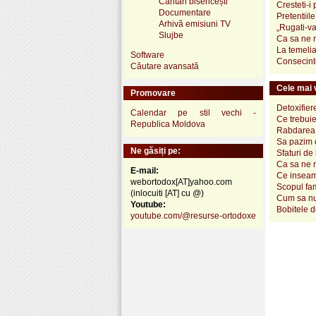
Cântări bisericești
Cresteti-i 
Documentare
Pretentiil
Arhivă emisiuni TV
„Rugati-va
Slujbe
Ca sa ne m
La temelia 
Software
Consecinte
Căutare avansată
Cele mai v
Promovare
Detoxifier
Calendar pe stil vechi -
Ce trebuie
Republica Moldova
Rabdarea, 
Sa pazim c
Ne găsiți pe:
Sfaturi de
Ca sa ne m
E-mail:
Ce inseam
webortodox[AT]yahoo.com
Scopul fam
(inlocuiti [AT] cu @)
Cum sa nu 
Youtube:
Bobitele d
youtube.com/@resurse-ortodoxe