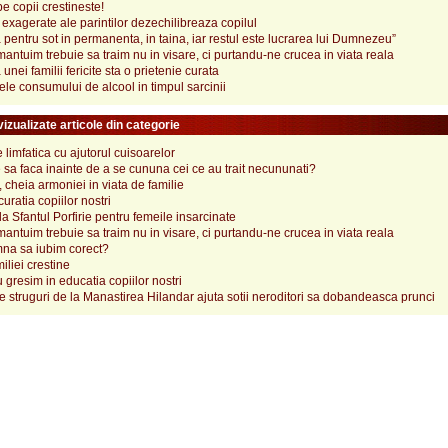
pe copii crestineste!
e exagerate ale parintilor dezechilibreaza copilul
 pentru sot in permanenta, in taina, iar restul este lucrarea lui Dumnezeu”
antuim trebuie sa traim nu in visare, ci purtandu-ne crucea in viata reala
unei familii fericite sta o prietenie curata
le consumului de alcool in timpul sarcinii
izualizate articole din categorie
e limfatica cu ajutorul cuisoarelor
 sa faca inainte de a se cununa cei ce au trait necununati?
cheia armoniei in viata de familie
uratia copiilor nostri
 la Sfantul Porfirie pentru femeile insarcinate
antuim trebuie sa traim nu in visare, ci purtandu-ne crucea in viata reala
na sa iubim corect?
iliei crestine
gresim in educatia copiilor nostri
e struguri de la Manastirea Hilandar ajuta sotii neroditori sa dobandeasca prunci