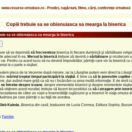
www.resurse-ortodoxe.ro - Predici, rugăciuni, filme, cărți, conferințe ortodoxe
Copiii trebuie sa se obisnuiasca sa mearga la biserica
ebuie sa se obisnuiasca sa mearga la biserica
-
buie să se deprindă
să frecventeze
biserica în fiecare duminică şi sărbătoare religi
te adecvat în ea.
Mersul la biserică
trebuie să devină o
sărbătoare
şi nicidecum 
rar. Pentru ca acest lucru să nu devină împovărător, părinţii care vin la biserică cu c
ai la o parte a slujbei.
putem pleca de la Vecernie după miruire, iar la Liturghie putem veni direct la Liturg
ilor,
mărind treptat timpul participării la slujbă
. E bine ca
să le povestim copiilor
ne, dar având mare grijă ca să nu-i încărcăm cu prea multă informaţie. E de dorit 
ă ne întrebe despre icoane
, despre elementele bisericii şi despre momentele slujbe
să obţinem acest rezultat, trebuie să facem tot posibilul ca
să-i atragem prin istoris
Receptarea de către un copil a însemnătăţii rugăciunii şi a bisericii în viaţa omului 
itudinea pe care părinţii o au faţă de acestea.
 Gleb Kaleda
,
Biserica din casă
, traducere de Lucia Ciornea, Editura Sophia, Bucure
:
Familie
ebuie sa se obisnuiasca sa mearga la biserica