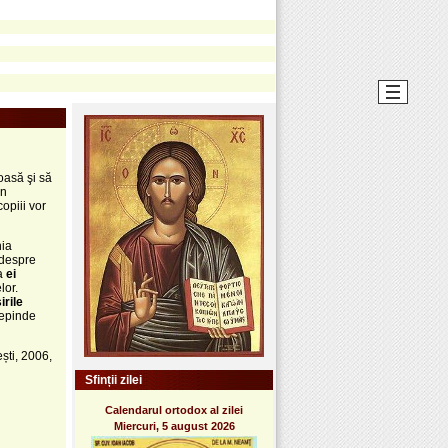
oasă şi să
un
opiii vor
hia
despre
ca
ei
lor.
irile
depinde
ști, 2006,
Sfinții zilei
Calendarul ortodox al zilei
Miercuri, 5 august 2026