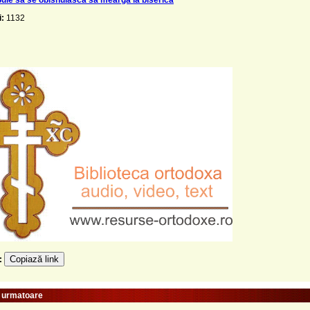
i:
1132
Copiază link
e:
e urmatoare