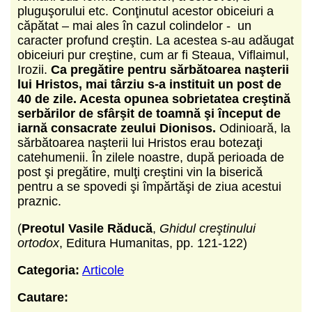
pluguşorului etc. Conţinutul acestor obiceiuri a
căpătat – mai ales în cazul colindelor - un
caracter profund creştin. La acestea s-au adăugat
obiceiuri pur creştine, cum ar fi Steaua, Viflaimul,
Irozii.
Ca pregătire pentru sărbătoarea naşterii
lui Hristos, mai târziu s-a instituit un post de
40 de zile. Acesta opunea sobrietatea creştină
serbărilor de sfârşit de toamnă şi început de
iarnă consacrate zeului Dionisos.
Odinioară, la
sărbătoarea naşterii lui Hristos erau botezaţi
catehumenii. În zilele noastre, după perioada de
post şi pregătire, mulţi creştini vin la biserică
pentru a se spovedi şi împărtăşi de ziua acestui
praznic.
(
Preotul Vasile Răducă
,
Ghidul creştinului
ortodox
, Editura Humanitas, pp. 121-122)
Categoria:
Articole
Cautare: