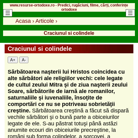
www.resurse-ortodoxe.ro - Predici, rugăciuni, filme, cărți, conferințe
ortodoxe
Acasa
›
Articole
›
Craciunul si colindele
Craciunul si colindele
A+
A-
Sărbătoarea naşterii lui Hristos coincidea cu
alte sărbători ale religiilor vechi: cele legate
de cultul zeului Mitra şi de ziua naşterii zeului
Soare, sărbătorile de iarnă ale romanilor,
saturnaliile şi iuvenaliile, însoţite de
comportări ce nu se potriveau sobrietăţii
creştine.
Sărbătoarea creştină a făcut să dispară
vechile sărbători şi o bună parte a obiceiurilor
legate de ele. S-au păstrat totuşi până astăzi
anumite ecouri din obiceiurile precreştine, la
români sub forma colindelor, a sorcovei, a