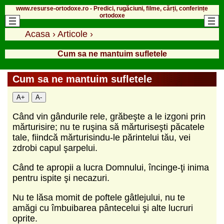
www.resurse-ortodoxe.ro - Predici, rugăciuni, filme, cărți, conferințe
ortodoxe
Acasa
›
Articole
›
Cum sa ne mantuim sufletele
Cum sa ne mantuim sufletele
A+
A-
Când vin gândurile rele, grăbeşte a le izgoni prin
mărturisire; nu te ruşina să mărturiseşti păcatele
tale, fiindcă mărturisindu-le părintelui tău, vei
zdrobi capul şarpelui.
Când te apropii a lucra Domnului, încinge-ţi inima
pentru ispite şi necazuri.
Nu te lăsa momit de poftele gâtlejului, nu te
amăgi cu îmbuibarea pântecelui şi alte lucruri
oprite.