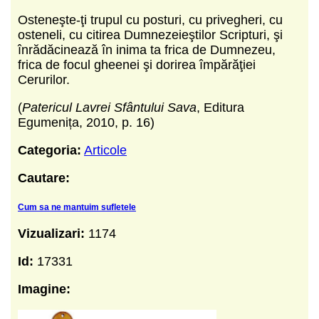
Osteneşte-ţi trupul cu posturi, cu privegheri, cu
osteneli, cu citirea Dumnezeieştilor Scripturi, şi
înrădăcinează în inima ta frica de Dumnezeu,
frica de focul gheenei şi dorirea împărăţiei
Cerurilor.
(
Patericul Lavrei Sfântului Sava
, Editura
Egumenița, 2010, p. 16)
Categoria:
Articole
Cautare:
Cum sa ne mantuim sufletele
Vizualizari:
1174
Id:
17331
Imagine: