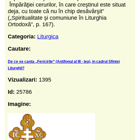
Împărăţiei cerurilor, în care creştinul este situat
deja, cu toate că nu în chip desăvârşit”
(„Spiritualitate şi comuniune în Liturghia
Ortodoxă”, p. 167).
Categoria:
Liturgica
Cautare:
De ce se canta „Fericirile” (Antifonul al III - lea), in cadrul Sfintei
Liturghii?
Vizualizari:
1395
Id:
25786
Imagine: