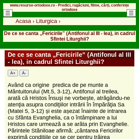
www.resurse-ortodoxe.ro - Predici, rugăciuni, filme, cărți, conferințe
ortodoxe
Acasa
›
Liturgica
›
De ce se canta „Fericirile” (Antifonul al III - lea), in cadrul
Sfintei Liturghii?
De ce se canta „Fericirile” (Antifonul al III
- lea), in cadrul Sfintei Liturghii?
A+
A-
Având ca origine predica de pe munte a
Mântuitorului (Mt.5, 3-12), Antifonul al treilea,
arată că Hristos Însuşi ne vorbeşte, atrăgându-ne
atenţia asupra condiţiilor intrării în împărăţia Sa
(Matei 5, 3-12) și este așezat înainte de intrarea
cu Sfânta Evanghelia, ca o întâmpinare a lui
Hristos care urmează a se arăta prin Evanghelie.
Părintele Stăniloae afirmă: „cântarea Fericirilor
exprimă condiţiile ce se cer pentru trăirea