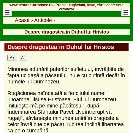
www.resurse-ortodoxe.ro - Predici, rugăciuni, filme, cărți, conferințe
ortodoxe
Acasa
›
Articole
›
Despre dragostea in Duhul lui Hristos
Despre dragostea in Duhul lui Hristos
A+
A-
Minunea adunării puterilor sufletului, învrăjbite de
fapta ucigaşă a păcatului, nu e cu putinţă decât în
numele lui Dumnezeu.
Rugăciunea neîncetată a fericitului nume:
„Doamne, Iisuse Hristoase, Fiul lui Dumnezeu,
miluieşte-mă pe mine păcătosul”, după
îndemnarea Sfântului Pavel: „Neîntrerupt vă
rugaţi”, săvârşeşte minunea unirii în dragoste a
celor învrăjbite de păcat. Iubirea înclină libertatea
ca pe o cumpănă.