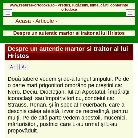
www.resurse-ortodoxe.ro - Predici, rugăciuni, filme, cărți, conferințe
ortodoxe
Acasa
›
Articole
›
Despre un autentic martor si traitor al lui Hristos
Despre un autentic martor si traitor al lui
Hristos
A+
A-
Două tabere vedem şi de-a lungul timpului. Pe de
o parte mari prigonitori omorând pe creştini ca:
Nero, Deciu, Diocleţian, Iulian Apostatul, împăraţii
iconoclaşti sau împotrivitori cu, condeiul ca:
Strauss, Renan, şi în special Feuerbach, care a
deschis calea ateistă, izvor de necredinţă, pentru
mulţi. Pe de altă parte vedem apostoli, mucenici,
mărturisitori, pustnici care L-au urmat şi L-au
propovăduit.