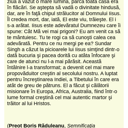
ziuă a văzut o mare lumină, parcă toată casa era
în flăcări. Se aştepta să vadă o divinitate hindusă,
dar, are în faţă chipul strălucitor al Domnului Iisus.
Îl credea mort, dar, iată, El este viu, trăieşte. El i
s-a arătat. Iisus este adevăratul Dumnezeu care îi
spune: Cât Mă vei mai prigoni? Eu am venit ca să
te mântuiesc. Tu te rogi ca să cunoşti calea cea
adevărată. Pentru ce nu mergi pe ea? Sundar
Singh a căzut la picioarele lui Iisus simţind dintr-o
dată bucuria şi pacea dorită cu atâta înfocare şi
care de atunci nu l-a mai părăsit. Această
întâlnire l-a transformat; a devenit cel mai mare
propovăduitor creştin al secolului nostru. A luptat
pentru încreştinarea Indiei, a Tibetului în care era
atât de greu de pătruns. El a făcut şi călătorii
misionare în Europa, Africa, Australia, fiind într-o
lume formal creştină cel mai autentic martor şi
trăitor al lui Hristos.
(
Preot Boris Răduleanu
,
Semnificaţia