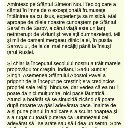
Amintesc pe Sfântul Simeon Noul Teolog care a
cântat în imne de o excepţională frumuseţe
întâlnirea sa cu Iisus, experienţa sa mistică. Mai
aproape de zilele noastre cunoaştem pe Sfântul
Serafim de Sarov, a cărui viaţă este un lanţ
neîntrerupt de viziuni şi revelaţii dumnezeieşti. Mii
şi mii de oameni mergeau zilnic la el, în pustia
Sarovului, de la cei mai necăjiţi până la însuşi
ţarul Rusiei.
Şi chiar la începutul secolului nostru a trăit marele
propovăduitor creştin, indianul Sadu Sundar
Singh. Asemenea Sfântului Apostol Pavel a
prigonit de la început pe creştini; era credincios
propriei sale religii hinduse, dar vedea că ea nu-i
poate da nici mulţumire, nici pace lăuntrică.
Atunci a hotărât să se sinucidă zicând că poate
după moarte va găsi adevărata pace. Înainte de
a-şi pune planul în aplicare s-a sculat noaptea şi
s-a rugat cu toată puterea ca Dumnezeul cel
adevărat să i se arate sau să-i dea un semn. Spre