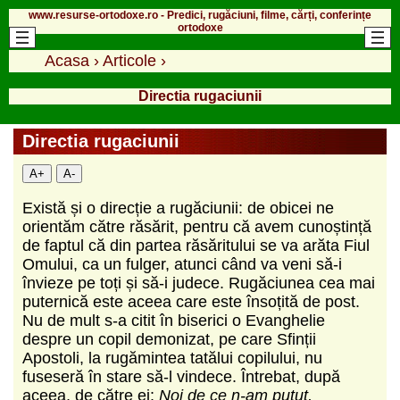
www.resurse-ortodoxe.ro - Predici, rugăciuni, filme, cărți, conferințe
ortodoxe
Acasa
›
Articole
›
Directia rugaciunii
Directia rugaciunii
A+
A-
Există și o direcție a rugăciunii: de obicei ne
orientăm către răsărit, pentru că avem cunoștință
de faptul că din partea răsăritului se va arăta Fiul
Omului, ca un fulger, atunci când va veni să-i
învieze pe toți și să-i judece. Rugăciunea cea mai
puternică este aceea care este însoțită de post.
Nu de mult s-a citit în biserici o Evanghelie
despre un copil demonizat, pe care Sfinții
Apostoli, la rugămintea tatălui copilului, nu
fuseseră în stare să-l vindece. Întrebat, după
aceea, de către ei:
Noi de ce n-am putut,