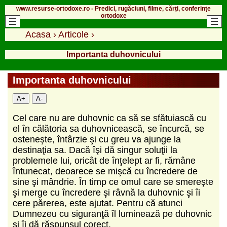
www.resurse-ortodoxe.ro - Predici, rugăciuni, filme, cărți, conferințe
ortodoxe
Acasa
›
Articole
›
Importanta duhovnicului
Importanta duhovnicului
A+
A-
Cel care nu are duhovnic ca să se sfătuiască cu
el în călătoria sa duhovnicească, se încurcă, se
osteneşte, întârzie şi cu greu va ajunge la
destinaţia sa. Dacă îşi dă singur soluţii la
problemele lui, oricât de înţelept ar fi, rămâne
întunecat, deoarece se mişcă cu încredere de
sine şi mândrie. În timp ce omul care se smereşte
şi merge cu încredere şi râvnă la duhovnic şi îi
cere părerea, este ajutat. Pentru că atunci
Dumnezeu cu siguranţă îl luminează pe duhovnic
şi îi dă răspunsul corect.