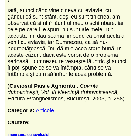
Iată, atunci când vine cineva cu evlavie, cu
gândul că sunt sfânt, deşi eu sunt tinichea, am
observat că simt înlăuntrul meu o schimbare, iar
cele pe care i le spun, nu sunt ale mele. Din
aceasta îmi dau seama limpede că omul acela a
venit cu evlavie, iar Dumnezeu, ca să nu-l
nedreptăţească, îmi dă mie acea stare bună. În
aceste cazuri, dacă este vorba de o problemă
serioasă, Dumnezeu te vesteşte lăuntric şi atunci
îi poţi spune ce se va întâmpla, când se va
întâmpla şi cum să înfrunte acea problemă.
(
Cuviosul Paisie Aghioritul
,
Cuvinte
duhovniceşti, Vol. III
Nevoință duhovnicească
,
Editura Evanghelismos, București, 2003, p. 268)
Categoria:
Articole
Cautare:
Importanta duhovnicului