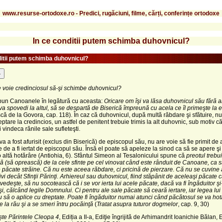
www.resurse-ortodoxe.ro - Predici, rugăciuni, filme, cărți, conferințe ortodoxe
In ce conditii putem schimba duhovnicul?
ditii putem schimba duhovnicul?
-
 voie credinciosul să-şi schimbe duhovnicul?
spun Canoanele în legătură cu aceasta:
Oricare om îşi va lăsa duhovnicul său fără 
 va spovedi la altul, să se despartă de Biserică împreună cu acela ce îl primeşte la e
că de la Govora, cap. 118). În caz că duhovnicul, după multă răbdare şi sfătuire, n
reptare la credincios, un astfel de penitent trebuie trimis la alt duhovnic, sub motiv c
 vindeca rănile sale sufleteşti.
a a fost afurisit (exclus din Biserică) de episcopul său, nu are voie să fie primit de 
e de a fi iertat de episcopul său. Însă el poate să apeleze la sinod ca să se apere şi
 altă hotărâre (Antiohia, 6). Sfântul Simeon al Tesalonicului spune că
preotul trebu
ă (să oprească) de la cele sfinte pe cel vinovat când este rânduit de Canoane, ca 
 păcate străine. Că nu este aceea răbdare, ci pricină de pierzare. Că nu se cuvine a
ivi decât Sfinţii Părinţi. Arhiereul sau duhovnicul, fiind stăpânit de aceleaşi păcate c
ovedeşte, să nu socotească că i se vor ierta lui acele păcate, dacă va fi îngăduitor şi
i, călcând legile Domnului. Ci pentru ale sale păcate să ceară iertare, iar legea lui
ă o aplice cu dreptate. Poate fi îngăduitor numai atunci când păcătosul se va hotă
e la rău şi a se smeri întru pocăinţă
(
Tratat asupra tuturor dogmelor
, cap. 9, 30)
te Părintele Cleopa 4
, Ediția a II-a, Ediţie îngrijită de Arhimandrit Ioanichie Bălan, 