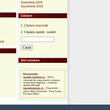
Noiembrie 2026
Decembrie 2026
Căutare
1.
Căutare avansată
2. Căutare rapidă - cuvânt:
tare
Știri ortodoxe
Recomandări:
noutati-ortodoxe.ro
- Știri și
informații din viața bisericii ortodoxe,
evenimente religioase, conferințe,
apariții editoriale.
maicadomnului.ro
- Preacinstire
pentru Maica Domnului - Prea Curata
Fecioara Maria.