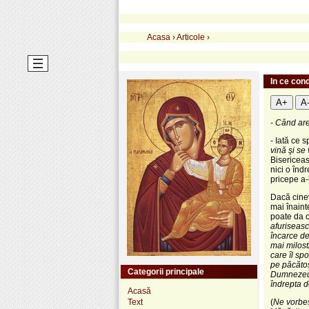
Acasa
›
Articole
›
In ce con
A+
A
-
Când are
- Iată ce 
vină şi se
Bisericeas
nici o înd
pricepe a-i
Dacă cinev
mai înaint
poate da o
afuriseasc
încarce de
mai milost
care îl sp
pe păcătoş
Categorii principale
Dumnezeu s
îndrepta d
Acasă
Text
(
Ne vorbeș