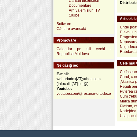
Cântări bisericești
Distribui
Documentare
Arhivă emisiuni TV
Slujbe
Articolel
Software
Unde poate
Căutare avansată
Diavolul n
Dragostea
Promovare
Nepasare
Nu judeca 
Calendar pe stil vechi -
Rabdarea b
Republica Moldova
Cele mai v
Ne găsiți pe:
Ce înseamn
E-mail:
Cand, cum
webortodox[AT]yahoo.com
„Vesnica 
(inlocuiti [AT] cu @)
Reguli pen
Youtube:
Puterea ce
youtube.com/@resurse-ortodoxe
Cum trebui
Maica duh
Pietism, z
Nadejdea 
Usa pocai