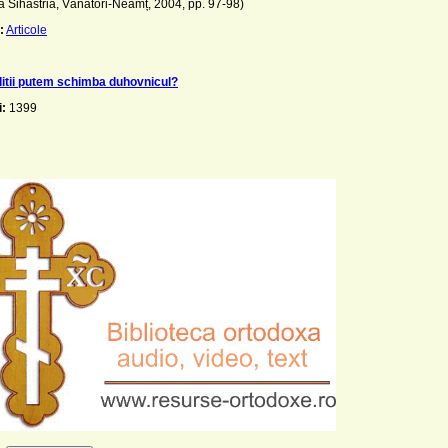
 Sihăstria, Vânători-Neamț, 2004, pp. 97-98)
:
Articole
ditii putem schimba duhovnicul?
i:
1399