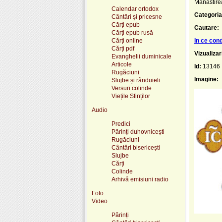
Mănăstirea
Calendar ortodox
Categoria
Cântări și pricesne
Cărți epub
Cautare:
Cărți epub rusă
Cărți online
In ce con
Cărți pdf
Vizualizar
Evanghelii duminicale
Articole
Id:
13146
Rugăciuni
Imagine:
Slujbe și rânduieli
Versuri colinde
Viețile Sfinților
Audio
Predici
Părinți duhovnicești
Rugăciuni
Cântări bisericești
Slujbe
Cărți
Colinde
Arhivă emisiuni radio
Foto
Video
Părinți