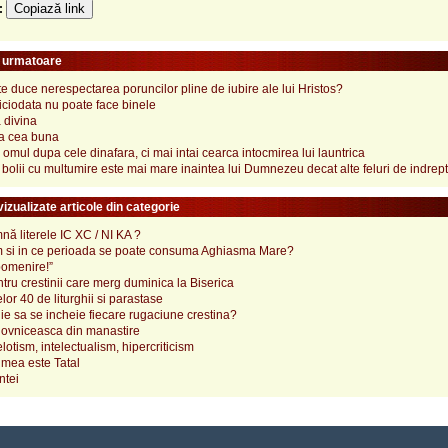
Copiază link
e:
e urmatoare
 duce nerespectarea poruncilor pline de iubire ale lui Hristos?
iciodata nu poate face binele
 divina
a cea buna
omul dupa cele dinafara, ci mai intai cearca intocmirea lui launtrica
olii cu multumire este mai mare inaintea lui Dumnezeu decat alte feluri de indrep
izualizate articole din categorie
ă literele IC XC / NI KA ?
 si in ce perioada se poate consuma Aghiasma Mare?
pomenire!”
tru crestinii care merg duminica la Biserica
lor 40 de liturghii si parastase
e sa se incheie fiecare rugaciune crestina?
ovniceasca din manastire
elotism, intelectualism, hipercriticism
mea este Tatal
ntei