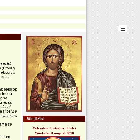
anumită
l
(Pravila
u observă
ă nu se
alt episcop
 sinodul
ie să
să nu se
 fi noi
a şi cel pe
-i va uşura
Sfinții zilei
rî a se
Calendarul ortodox al zilei
Sâmbata, 8 august 2026
Editura