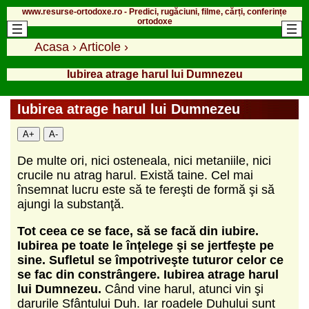
www.resurse-ortodoxe.ro - Predici, rugăciuni, filme, cărți, conferințe
ortodoxe
Acasa
›
Articole
›
Iubirea atrage harul lui Dumnezeu
Iubirea atrage harul lui Dumnezeu
A+
A-
De multe ori, nici osteneala, nici metaniile, nici
crucile nu atrag harul. Există taine. Cel mai
însemnat lucru este să te fereşti de formă şi să
ajungi la substanţă.
Tot ceea ce se face, să se facă din iubire.
Iubirea pe toate le înţelege şi se jertfeşte pe
sine. Sufletul se împotriveşte tuturor celor ce
se fac din constrângere. Iubirea atrage harul
lui Dumnezeu.
Când vine harul, atunci vin şi
darurile Sfântului Duh. Iar roadele Duhului sunt