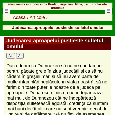
www.resurse-ortodoxe.ro - Predici, rugăciuni, filme, cărți, conferințe
ortodoxe
Acasa
›
Articole
›
Judecarea aproapelui pustieste sufletul omului
Judecarea aproapelui pustieste sufletul
omului
A+
A-
Dacă dorim ca Dumnezeu să nu ne condamne
pentru păcate grele în ziua judecății și ca să nu
cădem în greșeli mari și să nu avem parte de
multe întâmplări neplăcute în viața noastră, să ne
ferim din toate puterile noastre de a judeca pe
aproapele. Deoarece nimic nu ne îndepărtează
mai mult de Dumnezeu cât ne îndepărtează
dispoziția sufletească egoistă, credința că suntem
mai buni decât alții care nu sunt vrednici decât de
jignire și de defăimare. Să nu fim, de asemenea,