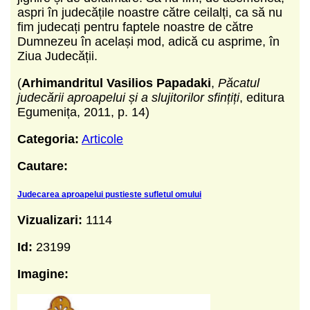
aspri în judecățile noastre către ceilalți, ca să nu
fim judecați pentru faptele noastre de către
Dumnezeu în același mod, adică cu asprime, în
Ziua Judecății.
(
Arhimandritul Vasilios Papadaki
,
Păcatul
judecării aproapelui și a slujitorilor sfințiți
, editura
Egumenița, 2011, p. 14)
Categoria:
Articole
Cautare:
Judecarea aproapelui pustieste sufletul omului
Vizualizari:
1114
Id:
23199
Imagine: